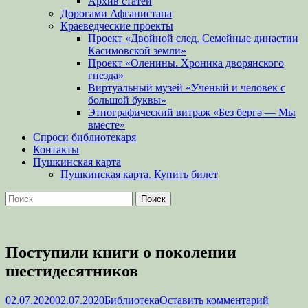
Архив статей
Дорогами Афганистана
Краеведческие проекты
Проект «Двойной след. Семейные династии
Касимовской земли»
Проект «Оленины. Хроника дворянского
гнезда»
Виртуальный музей «Ученый и человек с
большой буквы»
Этнографический витраж «Без бергə — Мы
вместе»
Спроси библиотекаря
Контакты
Пушкинская карта
Пушкинская карта. Купить билет
Поиск
Найти:
Поступили книги о поколении
шестидесятников
Опубликовано
Автор
02.07.2020
02.07.2020
Библиотека
Оставить комментарий