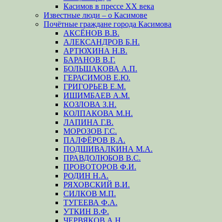
Касимов в прессе XX века
Известные люди – о Касимове
Почётные граждане города Касимова
АКСЁНОВ В.В.
АЛЕКСАНДРОВ Б.Н.
АРТЮХИНА Н.В.
БАРАНОВ В.Г.
БОЛЬШАКОВА А.П.
ГЕРАСИМОВ Е.Ю.
ГРИГОРЬЕВ Е.М.
ИШИМБАЕВ А.М.
КОЗЛОВА З.Н.
КОЛПАКОВА М.Н.
ЛАПИНА Г.В.
МОРОЗОВ Г.С.
ПАЛФЁРОВ В.А.
ПОДШИВАЛКИНА М.А.
ПРАВДОЛЮБОВ В.С.
ПРОВОТОРОВ Ф.И.
РОДИН Н.А.
РЯХОВСКИЙ В.И.
СИЛКОВ М.П.
ТУГЕЕВА Ф.А.
УТКИН В.Ф.
ЧЕРВЯКОВ А.Н.