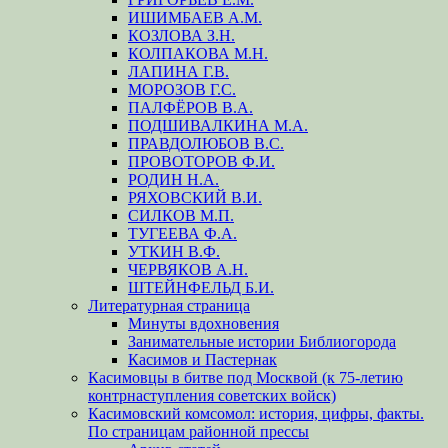
ИШИМБАЕВ А.М.
КОЗЛОВА З.Н.
КОЛПАКОВА М.Н.
ЛАПИНА Г.В.
МОРОЗОВ Г.С.
ПАЛФЁРОВ В.А.
ПОДШИВАЛКИНА М.А.
ПРАВДОЛЮБОВ В.С.
ПРОВОТОРОВ Ф.И.
РОДИН Н.А.
РЯХОВСКИЙ В.И.
СИЛКОВ М.П.
ТУГЕЕВА Ф.А.
УТКИН В.Ф.
ЧЕРВЯКОВ А.Н.
ШТЕЙНФЕЛЬД Б.И.
Литературная страница
Минуты вдохновения
Занимательные истории Библиогорода
Касимов и Пастернак
Касимовцы в битве под Москвой (к 75-летию
контрнаступления советских войск)
Касимовский комсомол: история, цифры, факты.
По страницам районной прессы