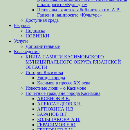
в нацпроекте «Культура»
Центральная детская библиотека им. А.В.
Ганзен в нацпроекте «Культура»
Доступная среда
Ресурсы
Подписка
НОВИНКИ
Услуги
Дополнительные
Краеведение
КНИГА ПАМЯТИ КАСИМОВСКОГО
МУНИЦИПАЛЬНОГО ОКРУГА РЯЗАНСКОЙ
ОБЛАСТИ
История Касимова
Улицы города
Касимов в прессе XX века
Известные люди – о Касимове
Почётные граждане города Касимова
АКСЁНОВ В.В.
АЛЕКСАНДРОВ Б.Н.
АРТЮХИНА Н.В.
БАРАНОВ В.Г.
БОЛЬШАКОВА А.П.
ГЕРАСИМОВ Е.Ю.
ГРИГОРЬЕВ Е.М.