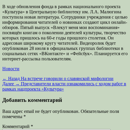
В ходе обновления фонда в рамках национального проекта
«Культура» в Центральную библиотеку им. Л.А. Малюгина
поступила новая литература. Сотрудники учреждения с целью
информирования читателей о новинках создают цикл онлайн-
обзоров. Пятый выпуск «Влекут меня мои воспоминания»
посвящён книгам о поколении деятелей культуры, творчество
которых пришлось на 60-е годы прошлого столетия. Он
адресован широкому кругу читателей. Видеоролик будет
опубликован 28 июля в официальных группах библиотеки в
социальных сетях «ВКонтакте» и «Фейсбук». Планируется его
интернет-рассылка пользователям.
Категории
Новости
Навигация
Предыдущая
← Назад
На встрече говорили о славянской мифологии
запись:
Следующая
Далее →
Представители власти ознакомились с ходом работ в
по
запись:
рамках нацпроекта «Культура»
записям
Добавить комментарий
Ваш адрес email не будет опубликован.
Обязательные поля
помечены
*
Комментарий
*