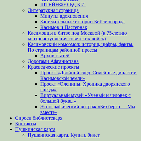
ШТЕЙНФЕЛЬД Б.И.
Литературная страница
Минуты вдохновения
Занимательные истории Библиогорода
Касимов и Пастернак
Касимовцы в битве под Москвой (к 75-летию
контрнаступления советских войск)
Касимовский комсомол: история, цифры, факты.
По страницам районной прессы
Архив статей
Дорогами Афганистана
Краеведческие проекты
Проект «Двойной след. Семейные династии
Касимовской земли»
Проект «Оленины. Хроника дворянского
гнезда»
Виртуальный музей «Ученый и человек с
большой буквы»
Этнографический витраж «Без бергə — Мы
вместе»
Спроси библиотекаря
Контакты
Пушкинская карта
Пушкинская карта. Купить билет