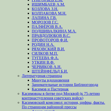
ИШИМБАЕВ А.М.
КОЗЛОВА З.Н.
КОЛПАКОВА М.Н.
ЛАПИНА Г.В.
МОРОЗОВ Г.С.
ПАЛФЁРОВ В.А.
ПОДШИВАЛКИНА М.А.
ПРАВДОЛЮБОВ В.С.
ПРОВОТОРОВ Ф.И.
РОДИН Н.А.
РЯХОВСКИЙ В.И.
СИЛКОВ М.П.
ТУГЕЕВА Ф.А.
УТКИН В.Ф.
ЧЕРВЯКОВ А.Н.
ШТЕЙНФЕЛЬД Б.И.
Литературная страница
Минуты вдохновения
Занимательные истории Библиогорода
Касимов и Пастернак
Касимовцы в битве под Москвой (к 75-летию
контрнаступления советских войск)
Касимовский комсомол: история, цифры, факты.
По страницам районной прессы