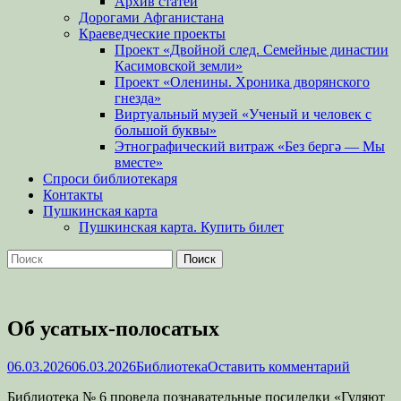
Архив статей
Дорогами Афганистана
Краеведческие проекты
Проект «Двойной след. Семейные династии
Касимовской земли»
Проект «Оленины. Хроника дворянского
гнезда»
Виртуальный музей «Ученый и человек с
большой буквы»
Этнографический витраж «Без бергə — Мы
вместе»
Спроси библиотекаря
Контакты
Пушкинская карта
Пушкинская карта. Купить билет
Поиск
Найти:
Об усатых-полосатых
Опубликовано
Автор
06.03.2026
06.03.2026
Библиотека
Оставить комментарий
Библиотека № 6 провела познавательные посиделки «Гуляют