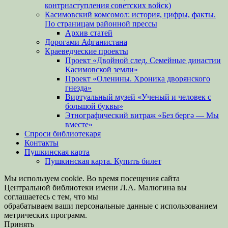
контрнаступления советских войск)
Касимовский комсомол: история, цифры, факты.
По страницам районной прессы
Архив статей
Дорогами Афганистана
Краеведческие проекты
Проект «Двойной след. Семейные династии
Касимовской земли»
Проект «Оленины. Хроника дворянского
гнезда»
Виртуальный музей «Ученый и человек с
большой буквы»
Этнографический витраж «Без бергə — Мы
вместе»
Спроси библиотекаря
Контакты
Пушкинская карта
Пушкинская карта. Купить билет
Мы используем cookie. Во время посещения сайта
Центральной библиотеки имени Л.А. Малюгина вы
соглашаетесь с тем, что мы
обрабатываем ваши персональные данные с использованием
метрических программ.
Принять