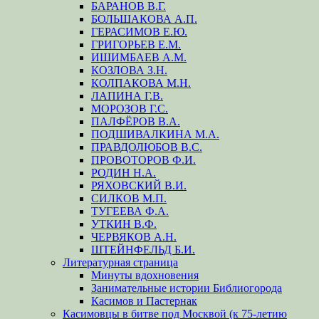
БАРАНОВ В.Г.
БОЛЬШАКОВА А.П.
ГЕРАСИМОВ Е.Ю.
ГРИГОРЬЕВ Е.М.
ИШИМБАЕВ А.М.
КОЗЛОВА З.Н.
КОЛПАКОВА М.Н.
ЛАПИНА Г.В.
МОРОЗОВ Г.С.
ПАЛФЁРОВ В.А.
ПОДШИВАЛКИНА М.А.
ПРАВДОЛЮБОВ В.С.
ПРОВОТОРОВ Ф.И.
РОДИН Н.А.
РЯХОВСКИЙ В.И.
СИЛКОВ М.П.
ТУГЕЕВА Ф.А.
УТКИН В.Ф.
ЧЕРВЯКОВ А.Н.
ШТЕЙНФЕЛЬД Б.И.
Литературная страница
Минуты вдохновения
Занимательные истории Библиогорода
Касимов и Пастернак
Касимовцы в битве под Москвой (к 75-летию