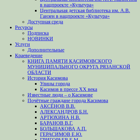
в нацпроекте «Культура»
Центральная детская библиотека им. А.В.
Ганзен в нацпроекте «Культура»
Доступная среда
Ресурсы
Подписка
НОВИНКИ
Услуги
Дополнительные
Краеведение
КНИГА ПАМЯТИ КАСИМОВСКОГО
МУНИЦИПАЛЬНОГО ОКРУГА РЯЗАНСКОЙ
ОБЛАСТИ
История Касимова
Улицы города
Касимов в прессе XX века
Известные люди – о Касимове
Почётные граждане города Касимова
АКСЁНОВ В.В.
АЛЕКСАНДРОВ Б.Н.
АРТЮХИНА Н.В.
БАРАНОВ В.Г.
БОЛЬШАКОВА А.П.
ГЕРАСИМОВ Е.Ю.
ГРИГОРЬЕВ Е.М.