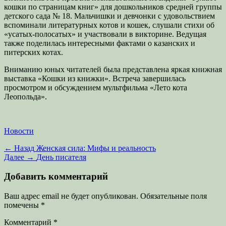
кошки по страницам книг» для дошкольников средней группы
детского сада № 18. Мальчишки и девчонки с удовольствием
вспоминали литературных котов и кошек, слушали стихи об
«усатых-полосатых» и участвовали в викторине. Ведущая
также поделилась интересными фактами о казанских и
питерских котах.
Вниманию юных читателей была представлена яркая книжная
выставка «Кошки из книжки». Встреча завершилась
просмотром и обсуждением мультфильма «Лето кота
Леопольда».
Категории
Новости
Навигация
Предыдущая
← Назад
Женская сила: Мифы и реальность
запись:
Следующая
Далее →
День писателя
по
запись:
записям
Добавить комментарий
Ваш адрес email не будет опубликован.
Обязательные поля
помечены
*
Комментарий
*