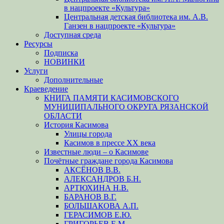
в нацпроекте «Культура»
Центральная детская библиотека им. А.В.
Ганзен в нацпроекте «Культура»
Доступная среда
Ресурсы
Подписка
НОВИНКИ
Услуги
Дополнительные
Краеведение
КНИГА ПАМЯТИ КАСИМОВСКОГО
МУНИЦИПАЛЬНОГО ОКРУГА РЯЗАНСКОЙ
ОБЛАСТИ
История Касимова
Улицы города
Касимов в прессе XX века
Известные люди – о Касимове
Почётные граждане города Касимова
АКСЁНОВ В.В.
АЛЕКСАНДРОВ Б.Н.
АРТЮХИНА Н.В.
БАРАНОВ В.Г.
БОЛЬШАКОВА А.П.
ГЕРАСИМОВ Е.Ю.
ГРИГОРЬЕВ Е.М.