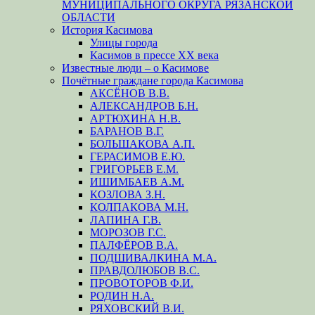
МУНИЦИПАЛЬНОГО ОКРУГА РЯЗАНСКОЙ
ОБЛАСТИ
История Касимова
Улицы города
Касимов в прессе XX века
Известные люди – о Касимове
Почётные граждане города Касимова
АКСЁНОВ В.В.
АЛЕКСАНДРОВ Б.Н.
АРТЮХИНА Н.В.
БАРАНОВ В.Г.
БОЛЬШАКОВА А.П.
ГЕРАСИМОВ Е.Ю.
ГРИГОРЬЕВ Е.М.
ИШИМБАЕВ А.М.
КОЗЛОВА З.Н.
КОЛПАКОВА М.Н.
ЛАПИНА Г.В.
МОРОЗОВ Г.С.
ПАЛФЁРОВ В.А.
ПОДШИВАЛКИНА М.А.
ПРАВДОЛЮБОВ В.С.
ПРОВОТОРОВ Ф.И.
РОДИН Н.А.
РЯХОВСКИЙ В.И.