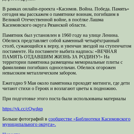
В рамках онлайн-проекта «Касимов. Война. Победа. Память»
сегодня мы расскажем о памятнике воинам, погибшим в
Великой Отечественной войне, в посёлке Лашма
Касимовского округа Рязанской области.
Памятник был установлен в 1960 году на улице Ленина.
Обелиск представляет собой каменный четырёхгранный
столб, сужающийся к верху, и увенчан звездой на ступенчатом
постаменте. На постаменте выбита надпись: «ВЕЧНАЯ
ПАМЯТЬ ОТДАВШИМ ЖИЗНЬ ЗА РОДИНУ!» На
территории памятника размещены мемориальные плиты с
фамилиями погибших односельчан. Обелиск огорожен
невысоким металлическим забором.
Ежегодно 9 Мая около памятника проходят митинги, где дети
читают стихи о Героях и возлагают цветы к подножию.
При подготовке этого поста были использованы материалы
https://vk.cc/cQwdgp
Больше фотографий в
сообществе «Библиотеки Касимовского
муниципального округа».