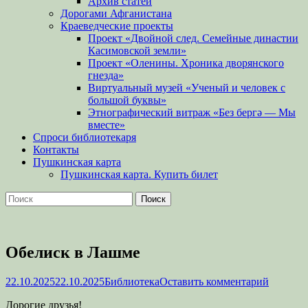
Архив статей
Дорогами Афганистана
Краеведческие проекты
Проект «Двойной след. Семейные династии
Касимовской земли»
Проект «Оленины. Хроника дворянского
гнезда»
Виртуальный музей «Ученый и человек с
большой буквы»
Этнографический витраж «Без бергə — Мы
вместе»
Спроси библиотекаря
Контакты
Пушкинская карта
Пушкинская карта. Купить билет
Поиск
Найти:
Обелиск в Лашме
Опубликовано
Автор
22.10.2025
22.10.2025
Библиотека
Оставить комментарий
Дорогие друзья!