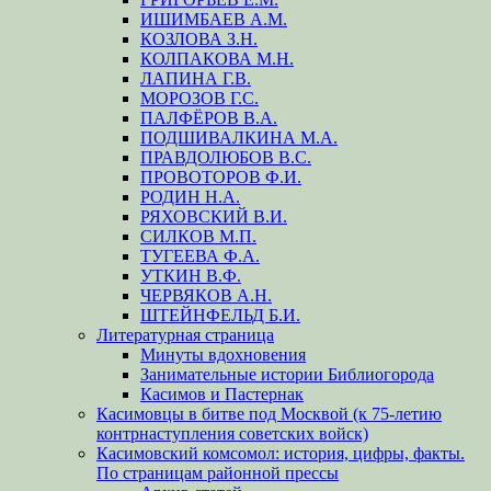
ИШИМБАЕВ А.М.
КОЗЛОВА З.Н.
КОЛПАКОВА М.Н.
ЛАПИНА Г.В.
МОРОЗОВ Г.С.
ПАЛФЁРОВ В.А.
ПОДШИВАЛКИНА М.А.
ПРАВДОЛЮБОВ В.С.
ПРОВОТОРОВ Ф.И.
РОДИН Н.А.
РЯХОВСКИЙ В.И.
СИЛКОВ М.П.
ТУГЕЕВА Ф.А.
УТКИН В.Ф.
ЧЕРВЯКОВ А.Н.
ШТЕЙНФЕЛЬД Б.И.
Литературная страница
Минуты вдохновения
Занимательные истории Библиогорода
Касимов и Пастернак
Касимовцы в битве под Москвой (к 75-летию
контрнаступления советских войск)
Касимовский комсомол: история, цифры, факты.
По страницам районной прессы