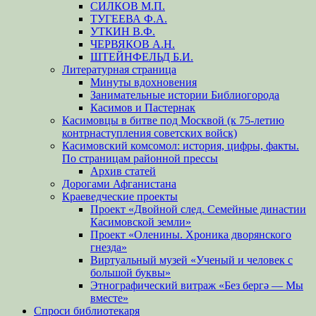
СИЛКОВ М.П.
ТУГЕЕВА Ф.А.
УТКИН В.Ф.
ЧЕРВЯКОВ А.Н.
ШТЕЙНФЕЛЬД Б.И.
Литературная страница
Минуты вдохновения
Занимательные истории Библиогорода
Касимов и Пастернак
Касимовцы в битве под Москвой (к 75-летию
контрнаступления советских войск)
Касимовский комсомол: история, цифры, факты.
По страницам районной прессы
Архив статей
Дорогами Афганистана
Краеведческие проекты
Проект «Двойной след. Семейные династии
Касимовской земли»
Проект «Оленины. Хроника дворянского
гнезда»
Виртуальный музей «Ученый и человек с
большой буквы»
Этнографический витраж «Без бергə — Мы
вместе»
Спроси библиотекаря