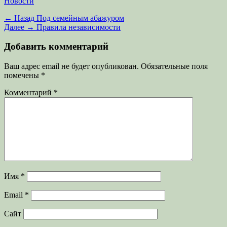
Категории
Новости
Навигация
Предыдущая
← Назад
Под семейным абажуром
запись:
Следующая
Далее →
Правила независимости
по
запись:
записям
Добавить комментарий
Ваш адрес email не будет опубликован.
Обязательные поля
помечены
*
Комментарий
*
Имя
*
Email
*
Сайт