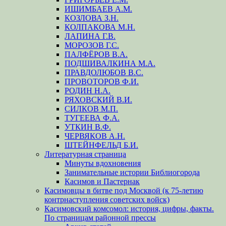
ИШИМБАЕВ А.М.
КОЗЛОВА З.Н.
КОЛПАКОВА М.Н.
ЛАПИНА Г.В.
МОРОЗОВ Г.С.
ПАЛФЁРОВ В.А.
ПОДШИВАЛКИНА М.А.
ПРАВДОЛЮБОВ В.С.
ПРОВОТОРОВ Ф.И.
РОДИН Н.А.
РЯХОВСКИЙ В.И.
СИЛКОВ М.П.
ТУГЕЕВА Ф.А.
УТКИН В.Ф.
ЧЕРВЯКОВ А.Н.
ШТЕЙНФЕЛЬД Б.И.
Литературная страница
Минуты вдохновения
Занимательные истории Библиогорода
Касимов и Пастернак
Касимовцы в битве под Москвой (к 75-летию
контрнаступления советских войск)
Касимовский комсомол: история, цифры, факты.
По страницам районной прессы