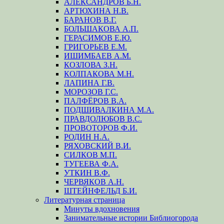
АЛЕКСАНДРОВ Б.Н.
АРТЮХИНА Н.В.
БАРАНОВ В.Г.
БОЛЬШАКОВА А.П.
ГЕРАСИМОВ Е.Ю.
ГРИГОРЬЕВ Е.М.
ИШИМБАЕВ А.М.
КОЗЛОВА З.Н.
КОЛПАКОВА М.Н.
ЛАПИНА Г.В.
МОРОЗОВ Г.С.
ПАЛФЁРОВ В.А.
ПОДШИВАЛКИНА М.А.
ПРАВДОЛЮБОВ В.С.
ПРОВОТОРОВ Ф.И.
РОДИН Н.А.
РЯХОВСКИЙ В.И.
СИЛКОВ М.П.
ТУГЕЕВА Ф.А.
УТКИН В.Ф.
ЧЕРВЯКОВ А.Н.
ШТЕЙНФЕЛЬД Б.И.
Литературная страница
Минуты вдохновения
Занимательные истории Библиогорода