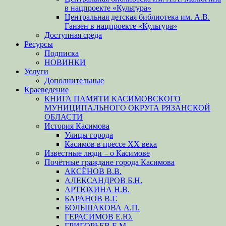
в нацпроекте «Культура»
Центральная детская библиотека им. А.В.
Ганзен в нацпроекте «Культура»
Доступная среда
Ресурсы
Подписка
НОВИНКИ
Услуги
Дополнительные
Краеведение
КНИГА ПАМЯТИ КАСИМОВСКОГО
МУНИЦИПАЛЬНОГО ОКРУГА РЯЗАНСКОЙ
ОБЛАСТИ
История Касимова
Улицы города
Касимов в прессе XX века
Известные люди – о Касимове
Почётные граждане города Касимова
АКСЁНОВ В.В.
АЛЕКСАНДРОВ Б.Н.
АРТЮХИНА Н.В.
БАРАНОВ В.Г.
БОЛЬШАКОВА А.П.
ГЕРАСИМОВ Е.Ю.
ГРИГОРЬЕВ Е.М.