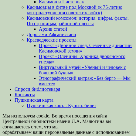
Касимов и Пастернак
Касимовцы в битве под Москвой (к 75-летию
контрнаступления советских войск)
Касимовский комсомол: история, цифры, факты.
По страницам районной прессы
Архив статей
Дорогами Афганистана
Краеведческие проекты
Проект «Двойной след. Семейные династии
Касимовской земли»
Проект «Оленины. Хроника дворянского
гнезда»
Виртуальный музей «Ученый и человек с
большой буквы»
Этнографический витраж «Без бергə — Мы
вместе»
Спроси библиотекаря
Контакты
Пушкинская карта
Пушкинская карта. Купить билет
Мы используем cookie. Во время посещения сайта
Центральной библиотеки имени Л.А. Малюгина вы
соглашаетесь с тем, что мы
обрабатываем ваши персональные данные с использованием