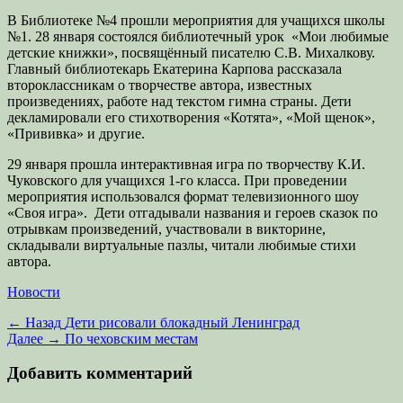
В Библиотеке №4 прошли мероприятия для учащихся школы
№1. 28 января состоялся библиотечный урок «Мои любимые
детские книжки», посвящённый писателю С.В. Михалкову.
Главный библиотекарь Екатерина Карпова рассказала
второклассникам о творчестве автора, известных
произведениях, работе над текстом гимна страны. Дети
декламировали его стихотворения «Котята», «Мой щенок»,
«Прививка» и другие.
29 января прошла интерактивная игра по творчеству К.И.
Чуковского для учащихся 1-го класса. При проведении
мероприятия использовался формат телевизионного шоу
«Своя игра». Дети отгадывали названия и героев сказок по
отрывкам произведений, участвовали в викторине,
складывали виртуальные пазлы, читали любимые стихи
автора.
Категории
Новости
Навигация
Предыдущая
← Назад
Дети рисовали блокадный Ленинград
запись:
Следующая
Далее →
По чеховским местам
по
запись:
записям
Добавить комментарий