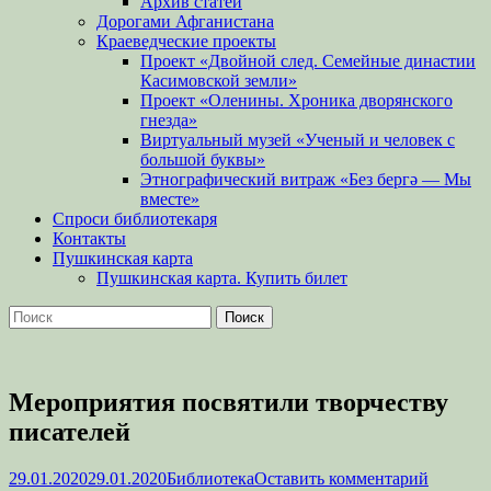
Архив статей
Дорогами Афганистана
Краеведческие проекты
Проект «Двойной след. Семейные династии
Касимовской земли»
Проект «Оленины. Хроника дворянского
гнезда»
Виртуальный музей «Ученый и человек с
большой буквы»
Этнографический витраж «Без бергə — Мы
вместе»
Спроси библиотекаря
Контакты
Пушкинская карта
Пушкинская карта. Купить билет
Поиск
Найти:
Мероприятия посвятили творчеству
писателей
Опубликовано
Автор
29.01.2020
29.01.2020
Библиотека
Оставить комментарий