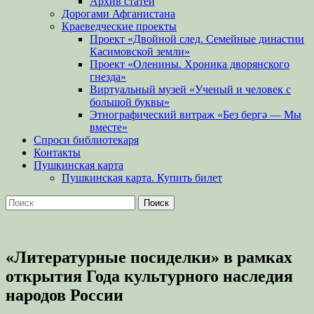
Архив статей
Дорогами Афганистана
Краеведческие проекты
Проект «Двойной след. Семейные династии
Касимовской земли»
Проект «Оленины. Хроника дворянского
гнезда»
Виртуальный музей «Ученый и человек с
большой буквы»
Этнографический витраж «Без бергə — Мы
вместе»
Спроси библиотекаря
Контакты
Пушкинская карта
Пушкинская карта. Купить билет
Поиск
Найти:
«Литературные посиделки» в рамках
открытия Года культурного наследия
народов России