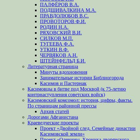
ПАЛФЁРОВ В.А.
ПОДШИВАЛКИНА М.А.
ПРАВДОЛЮБОВ В.С.
ПРОВОТОРОВ Ф.И.
РОДИН Н.А.
РЯХОВСКИЙ В.И.
СИЛКОВ М.П.
ТУГЕЕВА Ф.А.
УТКИН В.Ф.
ЧЕРВЯКОВ А.Н.
ШТЕЙНФЕЛЬД Б.И.
Литературная страница
Минуты вдохновения
Занимательные истории Библиогорода
Касимов и Пастернак
Касимовцы в битве под Москвой (к 75-летию
контрнаступления советских войск)
Касимовский комсомол: история, цифры, факты.
По страницам районной прессы
Архив статей
Дорогами Афганистана
Краеведческие проекты
Проект «Двойной след. Семейные династии
Касимовской земли»
Проект «Оленины. Хроника дворянского