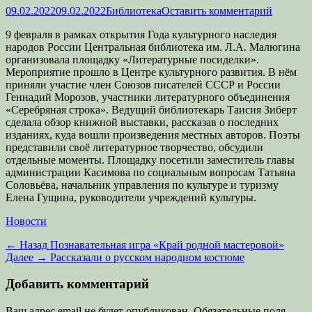
Опубликовано
Автор
09.02.2022
09.02.2022
Библиотека
Оставить комментарий
9 февраля в рамках открытия Года культурного наследия
народов России Центральная библиотека им. Л.А. Малюгина
организовала площадку «Литературные посиделки».
Мероприятие прошло в Центре культурного развития. В нём
приняли участие член Союзов писателей СССР и России
Геннадий Морозов, участники литературного объединения
«Серебряная строка». Ведущий библиотекарь Таисия Зиберт
сделала обзор книжной выставки, рассказав о последних
изданиях, куда вошли произведения местных авторов. Поэты
представили своё литературное творчество, обсудили
отдельные моменты. Площадку посетили заместитель главы
администрации Касимова по социальным вопросам Татьяна
Соловьёва, начальник управления по культуре и туризму
Елена Гущина, руководители учреждений культуры.
Категории
Новости
Навигация
Предыдущая
← Назад
Познавательная игра «Край родной мастеровой»
запись:
Следующая
Далее →
Рассказали о русском народном костюме
по
запись:
записям
Добавить комментарий
Ваш адрес email не будет опубликован.
Обязательные поля