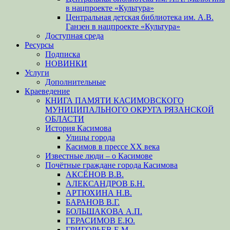
в нацпроекте «Культура»
Центральная детская библиотека им. А.В.
Ганзен в нацпроекте «Культура»
Доступная среда
Ресурсы
Подписка
НОВИНКИ
Услуги
Дополнительные
Краеведение
КНИГА ПАМЯТИ КАСИМОВСКОГО
МУНИЦИПАЛЬНОГО ОКРУГА РЯЗАНСКОЙ
ОБЛАСТИ
История Касимова
Улицы города
Касимов в прессе XX века
Известные люди – о Касимове
Почётные граждане города Касимова
АКСЁНОВ В.В.
АЛЕКСАНДРОВ Б.Н.
АРТЮХИНА Н.В.
БАРАНОВ В.Г.
БОЛЬШАКОВА А.П.
ГЕРАСИМОВ Е.Ю.
ГРИГОРЬЕВ Е.М.