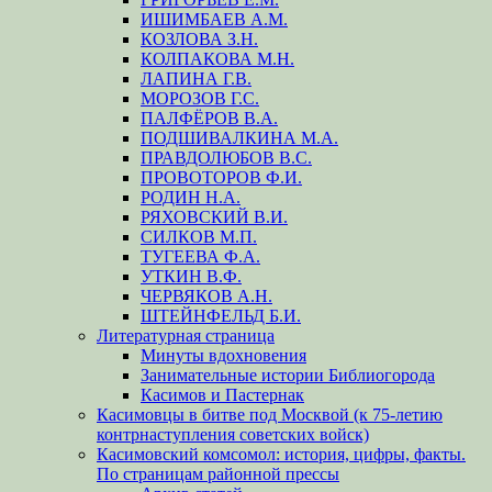
ИШИМБАЕВ А.М.
КОЗЛОВА З.Н.
КОЛПАКОВА М.Н.
ЛАПИНА Г.В.
МОРОЗОВ Г.С.
ПАЛФЁРОВ В.А.
ПОДШИВАЛКИНА М.А.
ПРАВДОЛЮБОВ В.С.
ПРОВОТОРОВ Ф.И.
РОДИН Н.А.
РЯХОВСКИЙ В.И.
СИЛКОВ М.П.
ТУГЕЕВА Ф.А.
УТКИН В.Ф.
ЧЕРВЯКОВ А.Н.
ШТЕЙНФЕЛЬД Б.И.
Литературная страница
Минуты вдохновения
Занимательные истории Библиогорода
Касимов и Пастернак
Касимовцы в битве под Москвой (к 75-летию
контрнаступления советских войск)
Касимовский комсомол: история, цифры, факты.
По страницам районной прессы