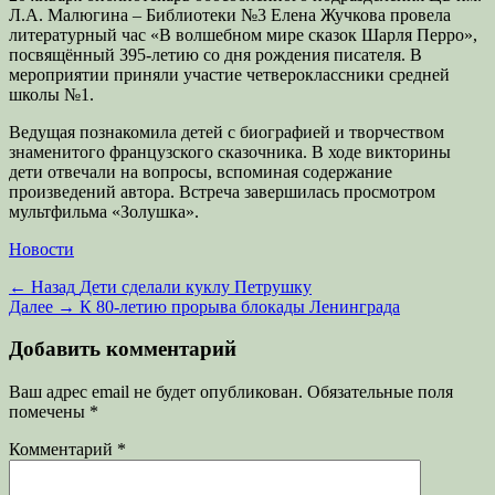
Л.А. Малюгина – Библиотеки №3 Елена Жучкова провела
литературный час «В волшебном мире сказок Шарля Перро»,
посвящённый 395-летию со дня рождения писателя. В
мероприятии приняли участие четвероклассники средней
школы №1.
Ведущая познакомила детей с биографией и творчеством
знаменитого французского сказочника. В ходе викторины
дети отвечали на вопросы, вспоминая содержание
произведений автора. Встреча завершилась просмотром
мультфильма «Золушка».
Категории
Новости
Навигация
Предыдущая
← Назад
Дети сделали куклу Петрушку
запись:
Следующая
Далее →
К 80-летию прорыва блокады Ленинграда
по
запись:
записям
Добавить комментарий
Ваш адрес email не будет опубликован.
Обязательные поля
помечены
*
Комментарий
*