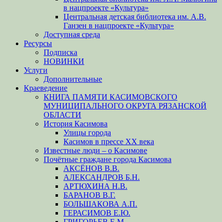
в нацпроекте «Культура»
Центральная детская библиотека им. А.В.
Ганзен в нацпроекте «Культура»
Доступная среда
Ресурсы
Подписка
НОВИНКИ
Услуги
Дополнительные
Краеведение
КНИГА ПАМЯТИ КАСИМОВСКОГО
МУНИЦИПАЛЬНОГО ОКРУГА РЯЗАНСКОЙ
ОБЛАСТИ
История Касимова
Улицы города
Касимов в прессе XX века
Известные люди – о Касимове
Почётные граждане города Касимова
АКСЁНОВ В.В.
АЛЕКСАНДРОВ Б.Н.
АРТЮХИНА Н.В.
БАРАНОВ В.Г.
БОЛЬШАКОВА А.П.
ГЕРАСИМОВ Е.Ю.
ГРИГОРЬЕВ Е.М.