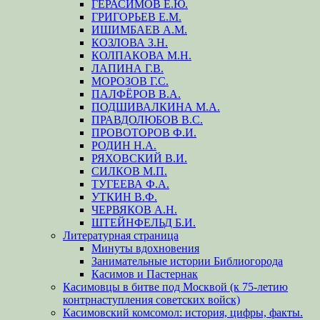
ГЕРАСИМОВ Е.Ю.
ГРИГОРЬЕВ Е.М.
ИШИМБАЕВ А.М.
КОЗЛОВА З.Н.
КОЛПАКОВА М.Н.
ЛАПИНА Г.В.
МОРОЗОВ Г.С.
ПАЛФЁРОВ В.А.
ПОДШИВАЛКИНА М.А.
ПРАВДОЛЮБОВ В.С.
ПРОВОТОРОВ Ф.И.
РОДИН Н.А.
РЯХОВСКИЙ В.И.
СИЛКОВ М.П.
ТУГЕЕВА Ф.А.
УТКИН В.Ф.
ЧЕРВЯКОВ А.Н.
ШТЕЙНФЕЛЬД Б.И.
Литературная страница
Минуты вдохновения
Занимательные истории Библиогорода
Касимов и Пастернак
Касимовцы в битве под Москвой (к 75-летию
контрнаступления советских войск)
Касимовский комсомол: история, цифры, факты.