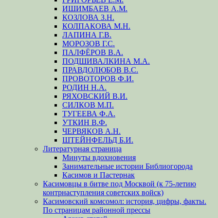
ИШИМБАЕВ А.М.
КОЗЛОВА З.Н.
КОЛПАКОВА М.Н.
ЛАПИНА Г.В.
МОРОЗОВ Г.С.
ПАЛФЁРОВ В.А.
ПОДШИВАЛКИНА М.А.
ПРАВДОЛЮБОВ В.С.
ПРОВОТОРОВ Ф.И.
РОДИН Н.А.
РЯХОВСКИЙ В.И.
СИЛКОВ М.П.
ТУГЕЕВА Ф.А.
УТКИН В.Ф.
ЧЕРВЯКОВ А.Н.
ШТЕЙНФЕЛЬД Б.И.
Литературная страница
Минуты вдохновения
Занимательные истории Библиогорода
Касимов и Пастернак
Касимовцы в битве под Москвой (к 75-летию
контрнаступления советских войск)
Касимовский комсомол: история, цифры, факты.
По страницам районной прессы