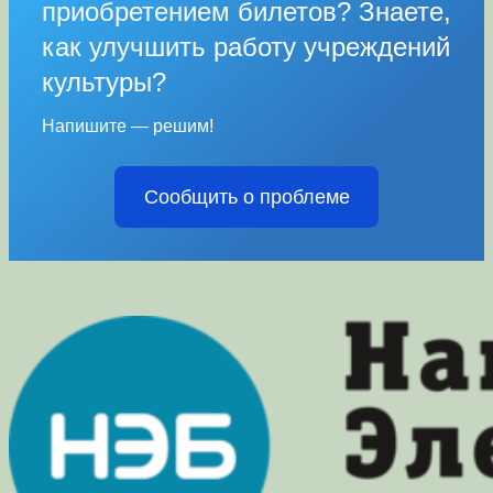
приобретением билетов? Знаете,
как улучшить работу учреждений
культуры?
Напишите — решим!
Сообщить о проблеме