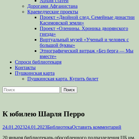
Архив статей
Дорогами Афганистана
Краеведческие проекты
Проект «Двойной след. Семейные династии
Касимовской земли»
Проект «Оленины. Хроника дворянского
гнезда»
Виртуальный музей «Ученый и человек с
большой буквы»
Этнографический витраж «Без бергə — Мы
вместе»
Спроси библиотекаря
Контакты
Пушкинская карта
Пушкинская карта. Купить билет
Поиск
Найти:
К юбилею Шарля Перро
Опубликовано
Автор
24.01.2023
24.01.2023
Библиотека
Оставить комментарий
20 января библиотекарь обособленного подразделения ЦБ им.