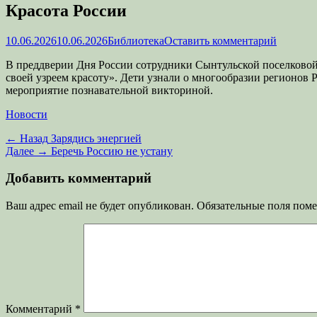
Красота России
Опубликовано
Автор
10.06.2026
10.06.2026
Библиотека
Оставить комментарий
В преддверии Дня России сотрудники Сынтульской поселковой
своей узреем красоту». Дети узнали о многообразии регионов
мероприятие познавательной викториной.
Категории
Новости
Навигация
Предыдущая
← Назад
Зарядись энергией
запись:
Следующая
Далее →
Беречь Россию не устану
по
запись:
записям
Добавить комментарий
Ваш адрес email не будет опубликован.
Обязательные поля пом
Комментарий
*