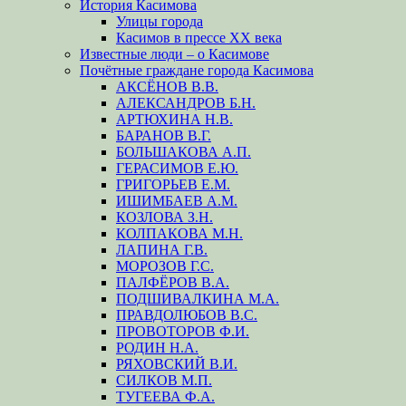
История Касимова
Улицы города
Касимов в прессе XX века
Известные люди – о Касимове
Почётные граждане города Касимова
АКСЁНОВ В.В.
АЛЕКСАНДРОВ Б.Н.
АРТЮХИНА Н.В.
БАРАНОВ В.Г.
БОЛЬШАКОВА А.П.
ГЕРАСИМОВ Е.Ю.
ГРИГОРЬЕВ Е.М.
ИШИМБАЕВ А.М.
КОЗЛОВА З.Н.
КОЛПАКОВА М.Н.
ЛАПИНА Г.В.
МОРОЗОВ Г.С.
ПАЛФЁРОВ В.А.
ПОДШИВАЛКИНА М.А.
ПРАВДОЛЮБОВ В.С.
ПРОВОТОРОВ Ф.И.
РОДИН Н.А.
РЯХОВСКИЙ В.И.
СИЛКОВ М.П.
ТУГЕЕВА Ф.А.