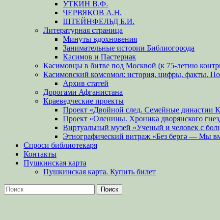
УТКИН В.Ф.
ЧЕРВЯКОВ А.Н.
ШТЕЙНФЕЛЬД Б.И.
Литературная страница
Минуты вдохновения
Занимательные истории Библиогорода
Касимов и Пастернак
Касимовцы в битве под Москвой (к 75-летию контр
Касимовский комсомол: история, цифры, факты. П
Архив статей
Дорогами Афганистана
Краеведческие проекты
Проект «Двойной след. Семейные династии 
Проект «Оленины. Хроника дворянского гнез
Виртуальный музей «Ученый и человек с бол
Этнографический витраж «Без бергə — Мы в
Спроси библиотекаря
Контакты
Пушкинская карта
Пушкинская карта. Купить билет
Поиск
Найти: