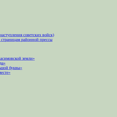
наступления советских войск)
о страницам районной прессы
Касимовской земли»
да»
ьшой буквы»
месте»