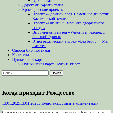
Архив статей
Дорогами Афганистана
Краеведческие проекты
Проект «Двойной след. Семейные династии
Касимовской земли»
Проект «Оленины. Хроника дворянского
гнезда»
Виртуальный музей «Ученый и человек с
большой буквы»
Этнографический витраж «Без бергə — Мы
вместе»
Спроси библиотекаря
Контакты
Пушкинская карта
Пушкинская карта. Купить билет
Поиск
Найти:
Когда приходит Рождество
Опубликовано
Автор
13.01.2025
13.01.2025
Библиотека
Оставить комментарий
Согласно христианским преданиям на Руси, с 6 по