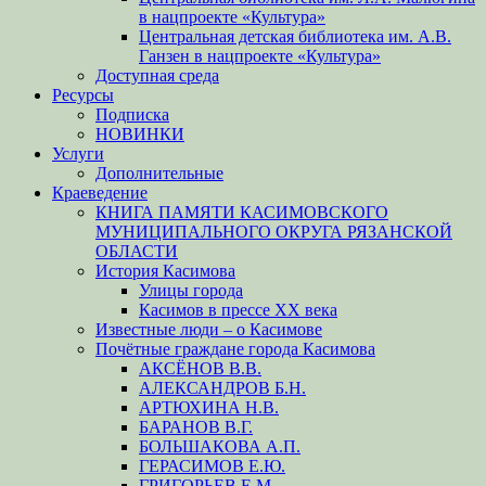
в нацпроекте «Культура»
Центральная детская библиотека им. А.В.
Ганзен в нацпроекте «Культура»
Доступная среда
Ресурсы
Подписка
НОВИНКИ
Услуги
Дополнительные
Краеведение
КНИГА ПАМЯТИ КАСИМОВСКОГО
МУНИЦИПАЛЬНОГО ОКРУГА РЯЗАНСКОЙ
ОБЛАСТИ
История Касимова
Улицы города
Касимов в прессе XX века
Известные люди – о Касимове
Почётные граждане города Касимова
АКСЁНОВ В.В.
АЛЕКСАНДРОВ Б.Н.
АРТЮХИНА Н.В.
БАРАНОВ В.Г.
БОЛЬШАКОВА А.П.
ГЕРАСИМОВ Е.Ю.
ГРИГОРЬЕВ Е.М.