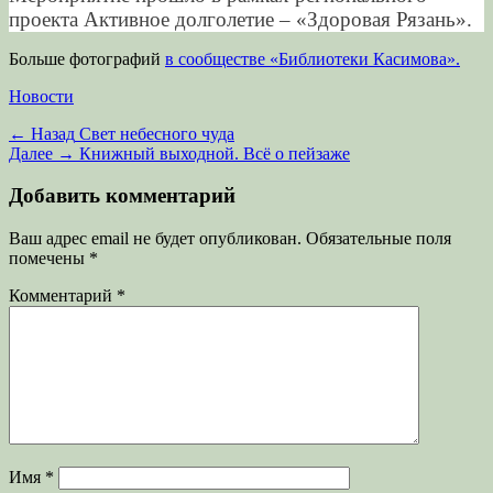
проекта Активное долголетие – «Здоровая Рязань».
Больше фотографий
в сообществе «Библиотеки Касимова».
Категории
Новости
Навигация
Предыдущая
← Назад
Свет небесного чуда
запись:
Следующая
Далее →
Книжный выходной. Всё о пейзаже
по
запись:
записям
Добавить комментарий
Ваш адрес email не будет опубликован.
Обязательные поля
помечены
*
Комментарий
*
Имя
*