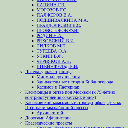
ЛАПИНА Г.В.
МОРОЗОВ Г.С.
ПАЛФЁРОВ В.А.
ПОДШИВАЛКИНА М.А.
ПРАВДОЛЮБОВ В.С.
ПРОВОТОРОВ Ф.И.
РОДИН Н.А.
РЯХОВСКИЙ В.И.
СИЛКОВ М.П.
ТУГЕЕВА Ф.А.
УТКИН В.Ф.
ЧЕРВЯКОВ А.Н.
ШТЕЙНФЕЛЬД Б.И.
Литературная страница
Минуты вдохновения
Занимательные истории Библиогорода
Касимов и Пастернак
Касимовцы в битве под Москвой (к 75-летию
контрнаступления советских войск)
Касимовский комсомол: история, цифры, факты.
По страницам районной прессы
Архив статей
Дорогами Афганистана
Краеведческие проекты