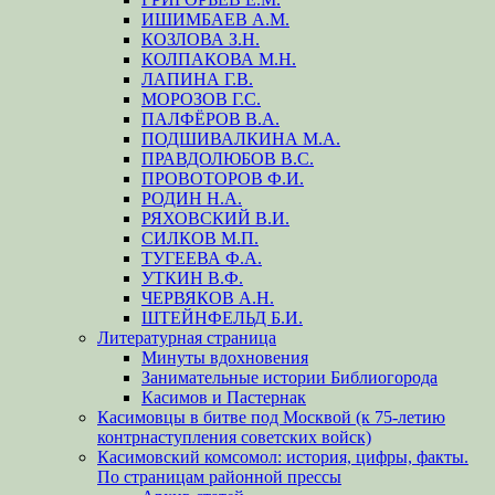
ИШИМБАЕВ А.М.
КОЗЛОВА З.Н.
КОЛПАКОВА М.Н.
ЛАПИНА Г.В.
МОРОЗОВ Г.С.
ПАЛФЁРОВ В.А.
ПОДШИВАЛКИНА М.А.
ПРАВДОЛЮБОВ В.С.
ПРОВОТОРОВ Ф.И.
РОДИН Н.А.
РЯХОВСКИЙ В.И.
СИЛКОВ М.П.
ТУГЕЕВА Ф.А.
УТКИН В.Ф.
ЧЕРВЯКОВ А.Н.
ШТЕЙНФЕЛЬД Б.И.
Литературная страница
Минуты вдохновения
Занимательные истории Библиогорода
Касимов и Пастернак
Касимовцы в битве под Москвой (к 75-летию
контрнаступления советских войск)
Касимовский комсомол: история, цифры, факты.
По страницам районной прессы