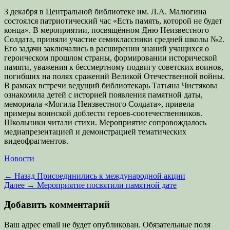
3 декабря в Центральной библиотеке им. Л.А. Малюгина
состоялся патриотический час «Есть память, которой не будет
конца». В мероприятии, посвящённом Дню Неизвестного
Солдата, приняли участие семиклассники средней школы №2.
Его задачи заключались в расширении знаний учащихся о
героическом прошлом страны, формировании исторической
памяти, уважения к бессмертному подвигу советских воинов,
погибших на полях сражений Великой Отечественной войны.
В рамках встречи ведущий библиотекарь Татьяна Чистякова
ознакомила детей с историей появления памятной даты,
мемориала «Могила Неизвестного Солдата», привела
примеры воинской доблести героев-соотечественников.
Школьники читали стихи. Мероприятие сопровождалось
медиапрезентацией и демонстрацией тематических
видеофрагментов.
Категории
Новости
Навигация
Предыдущая
← Назад
Присоединились к международной акции
запись:
Следующая
Далее →
Мероприятие посвятили памятной дате
по
запись:
записям
Добавить комментарий
Ваш адрес email не будет опубликован.
Обязательные поля