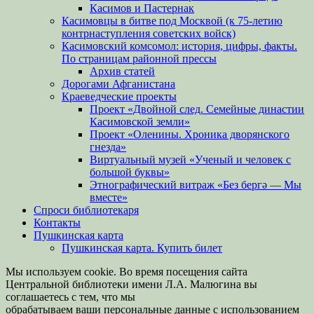
Касимов и Пастернак
Касимовцы в битве под Москвой (к 75-летию
контрнаступления советских войск)
Касимовский комсомол: история, цифры, факты.
По страницам районной прессы
Архив статей
Дорогами Афганистана
Краеведческие проекты
Проект «Двойной след. Семейные династии
Касимовской земли»
Проект «Оленины. Хроника дворянского
гнезда»
Виртуальный музей «Ученый и человек с
большой буквы»
Этнографический витраж «Без бергə — Мы
вместе»
Спроси библиотекаря
Контакты
Пушкинская карта
Пушкинская карта. Купить билет
Мы используем cookie. Во время посещения сайта
Центральной библиотеки имени Л.А. Малюгина вы
соглашаетесь с тем, что мы
обрабатываем ваши персональные данные с использованием