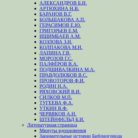
АЛЕКСАНДРОВ Б.Н.
АРТЮХИНА Н.В.
БАРАНОВ В.Г.
БОЛЬШАКОВА А.П.
ГЕРАСИМОВ Е.Ю.
ГРИГОРЬЕВ Е.М.
ИШИМБАЕВ А.М.
КОЗЛОВА З.Н.
КОЛПАКОВА М.Н.
ЛАПИНА Г.В.
МОРОЗОВ Г.С.
ПАЛФЁРОВ В.А.
ПОДШИВАЛКИНА М.А.
ПРАВДОЛЮБОВ В.С.
ПРОВОТОРОВ Ф.И.
РОДИН Н.А.
РЯХОВСКИЙ В.И.
СИЛКОВ М.П.
ТУГЕЕВА Ф.А.
УТКИН В.Ф.
ЧЕРВЯКОВ А.Н.
ШТЕЙНФЕЛЬД Б.И.
Литературная страница
Минуты вдохновения
Занимательные истории Библиогорода