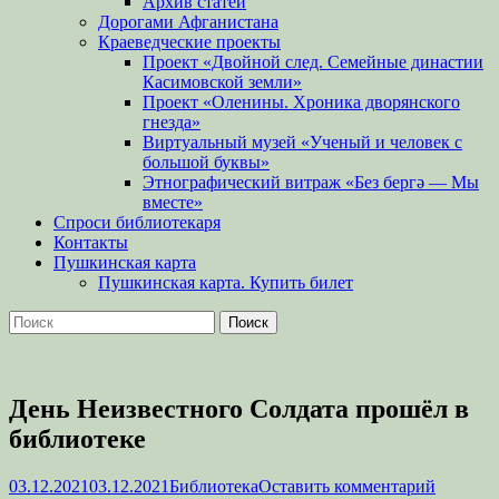
Архив статей
Дорогами Афганистана
Краеведческие проекты
Проект «Двойной след. Семейные династии
Касимовской земли»
Проект «Оленины. Хроника дворянского
гнезда»
Виртуальный музей «Ученый и человек с
большой буквы»
Этнографический витраж «Без бергə — Мы
вместе»
Спроси библиотекаря
Контакты
Пушкинская карта
Пушкинская карта. Купить билет
Поиск
Найти:
День Неизвестного Солдата прошёл в
библиотеке
Опубликовано
Автор
03.12.2021
03.12.2021
Библиотека
Оставить комментарий