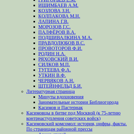
ИШИМБАЕВ А.М.
КОЗЛОВА З.Н.
КОЛПАКОВА М.Н.
ЛАПИНА Г.В.
МОРОЗОВ Г.С.
ПАЛФЁРОВ В.А.
ПОДШИВАЛКИНА М.А.
ПРАВДОЛЮБОВ В.С.
ПРОВОТОРОВ Ф.И.
РОДИН Н.А.
РЯХОВСКИЙ В.И.
СИЛКОВ М.П.
ТУГЕЕВА Ф.А.
УТКИН В.Ф.
ЧЕРВЯКОВ А.Н.
ШТЕЙНФЕЛЬД Б.И.
Литературная страница
Минуты вдохновения
Занимательные истории Библиогорода
Касимов и Пастернак
Касимовцы в битве под Москвой (к 75-летию
контрнаступления советских войск)
Касимовский комсомол: история, цифры, факты.
По страницам районной прессы