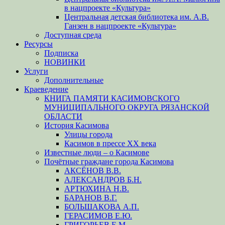
в нацпроекте «Культура»
Центральная детская библиотека им. А.В.
Ганзен в нацпроекте «Культура»
Доступная среда
Ресурсы
Подписка
НОВИНКИ
Услуги
Дополнительные
Краеведение
КНИГА ПАМЯТИ КАСИМОВСКОГО
МУНИЦИПАЛЬНОГО ОКРУГА РЯЗАНСКОЙ
ОБЛАСТИ
История Касимова
Улицы города
Касимов в прессе XX века
Известные люди – о Касимове
Почётные граждане города Касимова
АКСЁНОВ В.В.
АЛЕКСАНДРОВ Б.Н.
АРТЮХИНА Н.В.
БАРАНОВ В.Г.
БОЛЬШАКОВА А.П.
ГЕРАСИМОВ Е.Ю.
ГРИГОРЬЕВ Е.М.