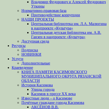
Владимир Федорович и Алексей Федорович
Уткины
Нормативно-правовая база
Противодействие коррупции
НАШИ ПРОЕКТЫ
Центральная библиотека им. Л.А. Малюгина
в нацпроекте «Культура»
Центральная детская библиотека им. А.В.
Ганзен в нацпроекте «Культура»
Доступная среда
Ресурсы
Подписка
НОВИНКИ
Услуги
Дополнительные
Краеведение
КНИГА ПАМЯТИ КАСИМОВСКОГО
МУНИЦИПАЛЬНОГО ОКРУГА РЯЗАНСКОЙ
ОБЛАСТИ
История Касимова
Улицы города
Касимов в прессе XX века
Известные люди – о Касимове
Почётные граждане города Касимова
АКСЁНОВ В.В.