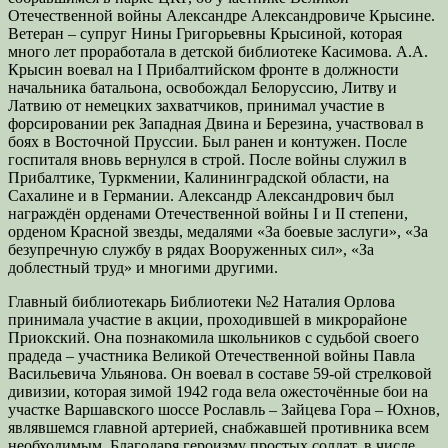
Отечественной войны Александре Александровиче Крысине.
Ветеран – супруг Нины Григорьевны Крысиной, которая
много лет проработала в детской библиотеке Касимова. А.А.
Крысин воевал на I Прибалтийском фронте в должности
начальника батальона, освобождал Белоруссию, Литву и
Латвию от немецких захватчиков, принимал участие в
форсировании рек Западная Двина и Березина, участвовал в
боях в Восточной Пруссии. Был ранен и контужен. После
госпиталя вновь вернулся в строй. После войны служил в
Прибалтике, Туркмении, Калининградской области, на
Сахалине и в Германии. Александр Александрович был
награждён орденами Отечественной войны I и II степени,
орденом Красной звезды, медалями «За боевые заслуги», «За
безупречную службу в рядах Вооруженных сил», «За
доблестный труд» и многими другими.
Главный библиотекарь Библиотеки №2 Наталия Орлова
принимала участие в акции, проходившей в микрорайоне
Приокский. Она познакомила школьников с судьбой своего
прадеда – участника Великой Отечественной войны Павла
Васильевича Ульянова. Он воевал в составе 59-ой стрелковой
дивизии, которая зимой 1942 года вела ожесточённые бои на
участке Варшавского шоссе Рославль – Зайцева Гора – Юхнов,
являвшемся главной артерией, снабжавшей противника всем
необходимым. Благодаря героизму простых солдат, в числе