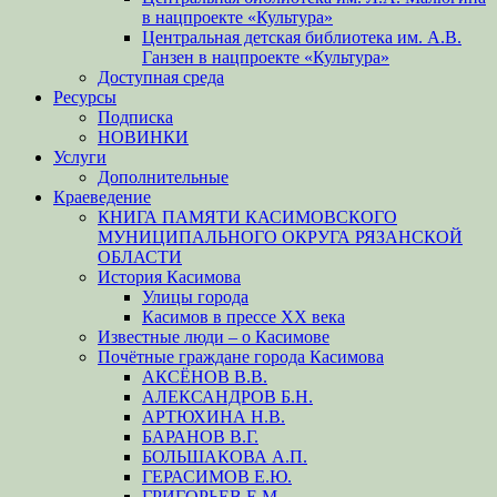
в нацпроекте «Культура»
Центральная детская библиотека им. А.В.
Ганзен в нацпроекте «Культура»
Доступная среда
Ресурсы
Подписка
НОВИНКИ
Услуги
Дополнительные
Краеведение
КНИГА ПАМЯТИ КАСИМОВСКОГО
МУНИЦИПАЛЬНОГО ОКРУГА РЯЗАНСКОЙ
ОБЛАСТИ
История Касимова
Улицы города
Касимов в прессе XX века
Известные люди – о Касимове
Почётные граждане города Касимова
АКСЁНОВ В.В.
АЛЕКСАНДРОВ Б.Н.
АРТЮХИНА Н.В.
БАРАНОВ В.Г.
БОЛЬШАКОВА А.П.
ГЕРАСИМОВ Е.Ю.
ГРИГОРЬЕВ Е.М.