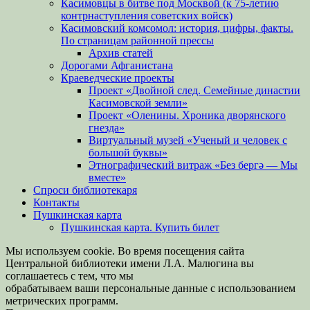
Касимовцы в битве под Москвой (к 75-летию
контрнаступления советских войск)
Касимовский комсомол: история, цифры, факты.
По страницам районной прессы
Архив статей
Дорогами Афганистана
Краеведческие проекты
Проект «Двойной след. Семейные династии
Касимовской земли»
Проект «Оленины. Хроника дворянского
гнезда»
Виртуальный музей «Ученый и человек с
большой буквы»
Этнографический витраж «Без бергə — Мы
вместе»
Спроси библиотекаря
Контакты
Пушкинская карта
Пушкинская карта. Купить билет
Мы используем cookie. Во время посещения сайта
Центральной библиотеки имени Л.А. Малюгина вы
соглашаетесь с тем, что мы
обрабатываем ваши персональные данные с использованием
метрических программ.