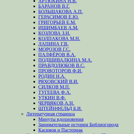
АРТЮХИНА Н.В.
БАРАНОВ В.Г.
БОЛЬШАКОВА А.П.
ГЕРАСИМОВ Е.Ю.
ГРИГОРЬЕВ Е.М.
ИШИМБАЕВ А.М.
КОЗЛОВА З.Н.
КОЛПАКОВА М.Н.
ЛАПИНА Г.В.
МОРОЗОВ Г.С.
ПАЛФЁРОВ В.А.
ПОДШИВАЛКИНА М.А.
ПРАВДОЛЮБОВ В.С.
ПРОВОТОРОВ Ф.И.
РОДИН Н.А.
РЯХОВСКИЙ В.И.
СИЛКОВ М.П.
ТУГЕЕВА Ф.А.
УТКИН В.Ф.
ЧЕРВЯКОВ А.Н.
ШТЕЙНФЕЛЬД Б.И.
Литературная страница
Минуты вдохновения
Занимательные истории Библиогорода
Касимов и Пастернак