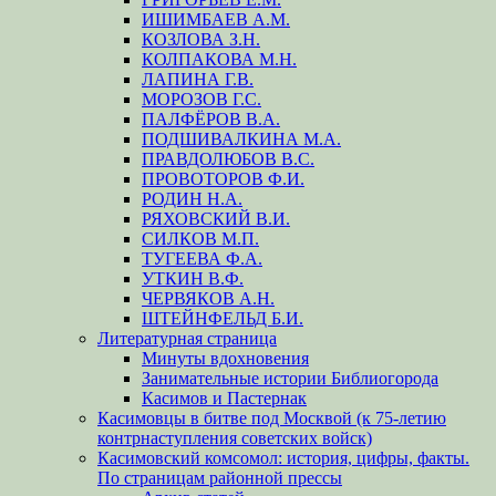
ИШИМБАЕВ А.М.
КОЗЛОВА З.Н.
КОЛПАКОВА М.Н.
ЛАПИНА Г.В.
МОРОЗОВ Г.С.
ПАЛФЁРОВ В.А.
ПОДШИВАЛКИНА М.А.
ПРАВДОЛЮБОВ В.С.
ПРОВОТОРОВ Ф.И.
РОДИН Н.А.
РЯХОВСКИЙ В.И.
СИЛКОВ М.П.
ТУГЕЕВА Ф.А.
УТКИН В.Ф.
ЧЕРВЯКОВ А.Н.
ШТЕЙНФЕЛЬД Б.И.
Литературная страница
Минуты вдохновения
Занимательные истории Библиогорода
Касимов и Пастернак
Касимовцы в битве под Москвой (к 75-летию
контрнаступления советских войск)
Касимовский комсомол: история, цифры, факты.
По страницам районной прессы