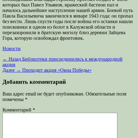
которых был Павел Ульянов, вражеский бастион пал и
началось дальнейшее наступление нашей армии. Боевой путь
Павла Васильевича закончился в январе 1943 года: он пропал
без вести. Лишь спустя годы после войны его останки нашли
поисковики в одном из болот в Калужской области и
перезахоронили в братскую могилу близ деревни Зайцева
Гора, которую освобождал фронтовик.
Категории
Новости
Навигация
Предыдущая
← Назад
Библиотеки присоединились к международной
запись:
акции
по
Следующая
Далее →
Проходит акция «Окна Победы»
записям
запись:
Добавить комментарий
Ваш адрес email не будет опубликован.
Обязательные поля
помечены
*
Комментарий
*