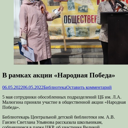
В рамках акции «Народная Победа»
Опубликовано
Автор
06.05.2022
06.05.2022
Библиотека
Оставить комментарий
5 мая сотрудники обособленных подразделений ЦБ им. Л.А.
Малюгина приняли участие в общественной акции «Народная
Победа».
Библиотекарь Центральной детской библиотеки им. А.В.
Ганзен Светлана Ульянова рассказала школьникам,
собравшимся в парке ЦКР, об участнике Великой