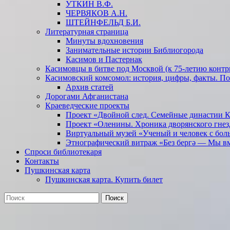
УТКИН В.Ф.
ЧЕРВЯКОВ А.Н.
ШТЕЙНФЕЛЬД Б.И.
Литературная страница
Минуты вдохновения
Занимательные истории Библиогорода
Касимов и Пастернак
Касимовцы в битве под Москвой (к 75-летию контр
Касимовский комсомол: история, цифры, факты. П
Архив статей
Дорогами Афганистана
Краеведческие проекты
Проект «Двойной след. Семейные династии 
Проект «Оленины. Хроника дворянского гнез
Виртуальный музей «Ученый и человек с бол
Этнографический витраж «Без бергə — Мы в
Спроси библиотекаря
Контакты
Пушкинская карта
Пушкинская карта. Купить билет
Поиск
Найти: