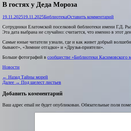
В гостях у Деда Мороза
Опубликовано
Автор
19.11.2025
19.11.2025
Библиотека
Оставить комментарий
Сотрудники Елатомской поселковой библиотеки имени Г.Д. Ры
Эта дата выбрана не случайно: считается, что именно в этот д
Самые юные читатели узнали, где и как живет добрый волшебн
бывают», «Зимние отгадки» и «Друзья-приятели».
Больше фотографий в
сообществе «Библиотеки Касимовского 
Категории
Новости
Навигация
Предыдущая
← Назад
Тайны морей
запись:
Следующая
Далее →
Под шелест листьев
по
запись:
записям
Добавить комментарий
Ваш адрес email не будет опубликован.
Обязательные поля пом