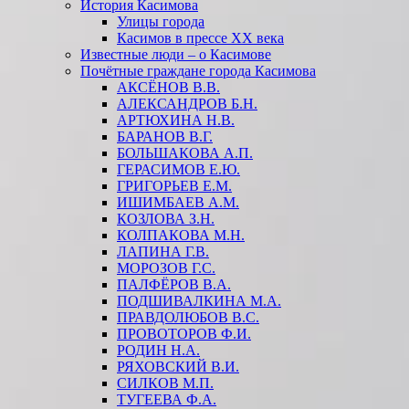
История Касимова
Улицы города
Касимов в прессе XX века
Известные люди – о Касимове
Почётные граждане города Касимова
АКСЁНОВ В.В.
АЛЕКСАНДРОВ Б.Н.
АРТЮХИНА Н.В.
БАРАНОВ В.Г.
БОЛЬШАКОВА А.П.
ГЕРАСИМОВ Е.Ю.
ГРИГОРЬЕВ Е.М.
ИШИМБАЕВ А.М.
КОЗЛОВА З.Н.
КОЛПАКОВА М.Н.
ЛАПИНА Г.В.
МОРОЗОВ Г.С.
ПАЛФЁРОВ В.А.
ПОДШИВАЛКИНА М.А.
ПРАВДОЛЮБОВ В.С.
ПРОВОТОРОВ Ф.И.
РОДИН Н.А.
РЯХОВСКИЙ В.И.
СИЛКОВ М.П.
ТУГЕЕВА Ф.А.