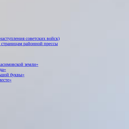
наступления советских войск)
о страницам районной прессы
Касимовской земли»
да»
ьшой буквы»
месте»