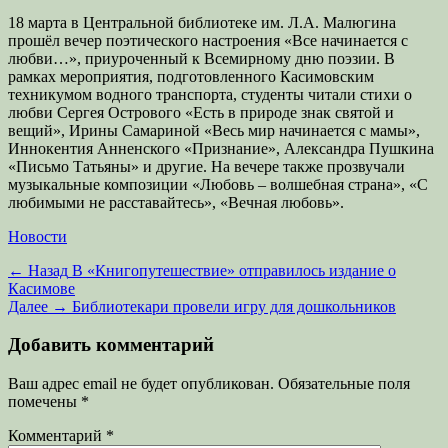
18 марта в Центральной библиотеке им. Л.А. Малюгина
прошёл вечер поэтического настроения «Все начинается с
любви…», приуроченный к Всемирному дню поэзии. В
рамках мероприятия, подготовленного Касимовским
техникумом водного транспорта, студенты читали стихи о
любви Сергея Острового «Есть в природе знак святой и
вещий», Ирины Самариной «Весь мир начинается с мамы»,
Иннокентия Анненского «Признание», Александра Пушкина
«Письмо Татьяны» и другие. На вечере также прозвучали
музыкальные композиции «Любовь – волшебная страна», «С
любимыми не расставайтесь», «Вечная любовь».
Категории
Новости
Навигация
Предыдущая
← Назад
В «Книгопутешествие» отправилось издание о
запись:
Касимове
по
Следующая
Далее →
Библиотекари провели игру для дошкольников
записям
запись:
Добавить комментарий
Ваш адрес email не будет опубликован.
Обязательные поля
помечены
*
Комментарий
*