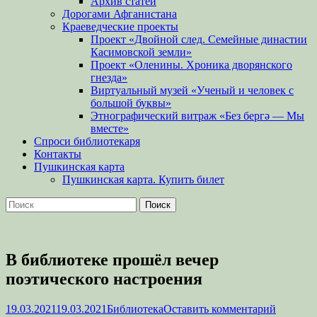
Архив статей
Дорогами Афганистана
Краеведческие проекты
Проект «Двойной след. Семейные династии
Касимовской земли»
Проект «Оленины. Хроника дворянского
гнезда»
Виртуальный музей «Ученый и человек с
большой буквы»
Этнографический витраж «Без бергə — Мы
вместе»
Спроси библиотекаря
Контакты
Пушкинская карта
Пушкинская карта. Купить билет
Поиск
Найти:
В библиотеке прошёл вечер
поэтического настроения
Опубликовано
Автор
19.03.2021
19.03.2021
Библиотека
Оставить комментарий