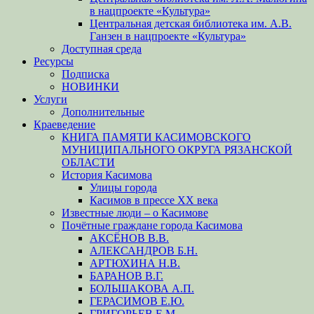
в нацпроекте «Культура»
Центральная детская библиотека им. А.В.
Ганзен в нацпроекте «Культура»
Доступная среда
Ресурсы
Подписка
НОВИНКИ
Услуги
Дополнительные
Краеведение
КНИГА ПАМЯТИ КАСИМОВСКОГО
МУНИЦИПАЛЬНОГО ОКРУГА РЯЗАНСКОЙ
ОБЛАСТИ
История Касимова
Улицы города
Касимов в прессе XX века
Известные люди – о Касимове
Почётные граждане города Касимова
АКСЁНОВ В.В.
АЛЕКСАНДРОВ Б.Н.
АРТЮХИНА Н.В.
БАРАНОВ В.Г.
БОЛЬШАКОВА А.П.
ГЕРАСИМОВ Е.Ю.
ГРИГОРЬЕВ Е.М.