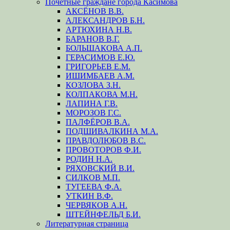
Почётные граждане города Касимова
АКСЁНОВ В.В.
АЛЕКСАНДРОВ Б.Н.
АРТЮХИНА Н.В.
БАРАНОВ В.Г.
БОЛЬШАКОВА А.П.
ГЕРАСИМОВ Е.Ю.
ГРИГОРЬЕВ Е.М.
ИШИМБАЕВ А.М.
КОЗЛОВА З.Н.
КОЛПАКОВА М.Н.
ЛАПИНА Г.В.
МОРОЗОВ Г.С.
ПАЛФЁРОВ В.А.
ПОДШИВАЛКИНА М.А.
ПРАВДОЛЮБОВ В.С.
ПРОВОТОРОВ Ф.И.
РОДИН Н.А.
РЯХОВСКИЙ В.И.
СИЛКОВ М.П.
ТУГЕЕВА Ф.А.
УТКИН В.Ф.
ЧЕРВЯКОВ А.Н.
ШТЕЙНФЕЛЬД Б.И.
Литературная страница