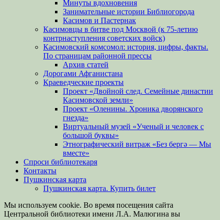
Минуты вдохновения
Занимательные истории Библиогорода
Касимов и Пастернак
Касимовцы в битве под Москвой (к 75-летию
контрнаступления советских войск)
Касимовский комсомол: история, цифры, факты.
По страницам районной прессы
Архив статей
Дорогами Афганистана
Краеведческие проекты
Проект «Двойной след. Семейные династии
Касимовской земли»
Проект «Оленины. Хроника дворянского
гнезда»
Виртуальный музей «Ученый и человек с
большой буквы»
Этнографический витраж «Без бергə — Мы
вместе»
Спроси библиотекаря
Контакты
Пушкинская карта
Пушкинская карта. Купить билет
Мы используем cookie. Во время посещения сайта
Центральной библиотеки имени Л.А. Малюгина вы