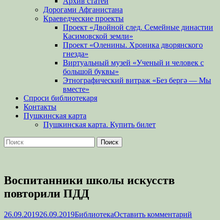
Архив статей
Дорогами Афганистана
Краеведческие проекты
Проект «Двойной след. Семейные династии
Касимовской земли»
Проект «Оленины. Хроника дворянского
гнезда»
Виртуальный музей «Ученый и человек с
большой буквы»
Этнографический витраж «Без бергə — Мы
вместе»
Спроси библиотекаря
Контакты
Пушкинская карта
Пушкинская карта. Купить билет
Поиск
Найти:
Воспитанники школы искусств
повторили ПДД
Опубликовано
Автор
26.09.2019
26.09.2019
Библиотека
Оставить комментарий