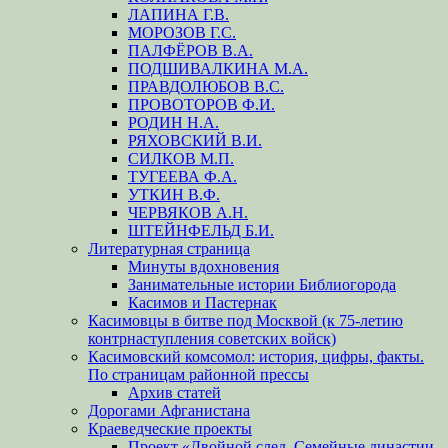
ЛАПИНА Г.В.
МОРОЗОВ Г.С.
ПАЛФЁРОВ В.А.
ПОДШИВАЛКИНА М.А.
ПРАВДОЛЮБОВ В.С.
ПРОВОТОРОВ Ф.И.
РОДИН Н.А.
РЯХОВСКИЙ В.И.
СИЛКОВ М.П.
ТУГЕЕВА Ф.А.
УТКИН В.Ф.
ЧЕРВЯКОВ А.Н.
ШТЕЙНФЕЛЬД Б.И.
Литературная страница
Минуты вдохновения
Занимательные истории Библиогорода
Касимов и Пастернак
Касимовцы в битве под Москвой (к 75-летию
контрнаступления советских войск)
Касимовский комсомол: история, цифры, факты.
По страницам районной прессы
Архив статей
Дорогами Афганистана
Краеведческие проекты
Проект «Двойной след. Семейные династии