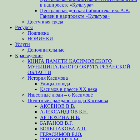
в нацпроекте «Культура»
Центральная детская библиотека им. А.В.
Ганзен в нацпроекте «Культура»
Доступная среда
Ресурсы
Подписка
НОВИНКИ
Услуги
Дополнительные
Краеведение
КНИГА ПАМЯТИ КАСИМОВСКОГО
МУНИЦИПАЛЬНОГО ОКРУГА РЯЗАНСКОЙ
ОБЛАСТИ
История Касимова
Улицы города
Касимов в прессе XX века
Известные люди – о Касимове
Почётные граждане города Касимова
АКСЁНОВ В.В.
АЛЕКСАНДРОВ Б.Н.
АРТЮХИНА Н.В.
БАРАНОВ В.Г.
БОЛЬШАКОВА А.П.
ГЕРАСИМОВ Е.Ю.
ГРИГОРЬЕВ Е.М.