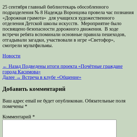
25 сентября главный библиотекарь обособленного
подразделения № 8 Надежда Воронцова провела час познания
«Дорожная грамота» для учащихся художественного
отделения Детской школы искусств. Мероприятие было
посвящено безопасности дорожного движения. В ходе
встречи ребята вспоминали основные правила пешеходов,
отгадывали загадки, участвовали в игре «Светофор»,
смотрели мультфильмы.
Категории
Новости
Навигация
Предыдущая
← Назад
Подведены итоги проекта «Почётные граждане
запись:
города Касимова»
по
Следующая
Далее →
Встреча в клубе «Общение»
записям
запись:
Добавить комментарий
Ваш адрес email не будет опубликован.
Обязательные поля
помечены
*
Комментарий
*