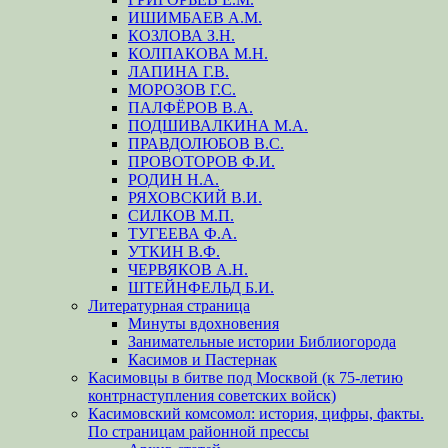
ИШИМБАЕВ А.М.
КОЗЛОВА З.Н.
КОЛПАКОВА М.Н.
ЛАПИНА Г.В.
МОРОЗОВ Г.С.
ПАЛФЁРОВ В.А.
ПОДШИВАЛКИНА М.А.
ПРАВДОЛЮБОВ В.С.
ПРОВОТОРОВ Ф.И.
РОДИН Н.А.
РЯХОВСКИЙ В.И.
СИЛКОВ М.П.
ТУГЕЕВА Ф.А.
УТКИН В.Ф.
ЧЕРВЯКОВ А.Н.
ШТЕЙНФЕЛЬД Б.И.
Литературная страница
Минуты вдохновения
Занимательные истории Библиогорода
Касимов и Пастернак
Касимовцы в битве под Москвой (к 75-летию
контрнаступления советских войск)
Касимовский комсомол: история, цифры, факты.
По страницам районной прессы