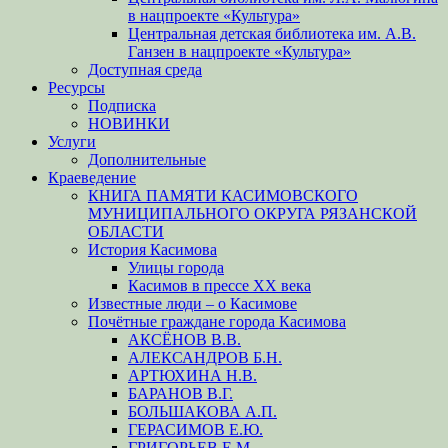
в нацпроекте «Культура»
Центральная детская библиотека им. А.В.
Ганзен в нацпроекте «Культура»
Доступная среда
Ресурсы
Подписка
НОВИНКИ
Услуги
Дополнительные
Краеведение
КНИГА ПАМЯТИ КАСИМОВСКОГО
МУНИЦИПАЛЬНОГО ОКРУГА РЯЗАНСКОЙ
ОБЛАСТИ
История Касимова
Улицы города
Касимов в прессе XX века
Известные люди – о Касимове
Почётные граждане города Касимова
АКСЁНОВ В.В.
АЛЕКСАНДРОВ Б.Н.
АРТЮХИНА Н.В.
БАРАНОВ В.Г.
БОЛЬШАКОВА А.П.
ГЕРАСИМОВ Е.Ю.
ГРИГОРЬЕВ Е.М.