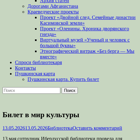
Архив статей
Дорогами Афганистана
Краеведческие проекты
Проект «Двойной след. Семейные династии
Касимовской земли»
Проект «Оленины. Хроника дворянского
гнезда»
Виртуальный музей «Ученый и человек с
большой буквы»
Этнографический витраж «Без бергə — Мы
вместе»
Спроси библиотекаря
Контакты
Пушкинская карта
Пушкинская карта. Купить билет
Поиск
Найти:
Билет в мир культуры
Опубликовано
Автор
13.05.2026
13.05.2026
Библиотека
Оставить комментарий
13 мая сотрудник Ибердусской библиотеки провела для