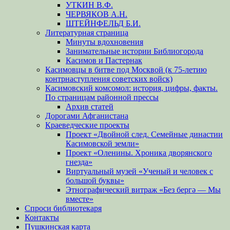
УТКИН В.Ф.
ЧЕРВЯКОВ А.Н.
ШТЕЙНФЕЛЬД Б.И.
Литературная страница
Минуты вдохновения
Занимательные истории Библиогорода
Касимов и Пастернак
Касимовцы в битве под Москвой (к 75-летию
контрнаступления советских войск)
Касимовский комсомол: история, цифры, факты.
По страницам районной прессы
Архив статей
Дорогами Афганистана
Краеведческие проекты
Проект «Двойной след. Семейные династии
Касимовской земли»
Проект «Оленины. Хроника дворянского
гнезда»
Виртуальный музей «Ученый и человек с
большой буквы»
Этнографический витраж «Без бергə — Мы
вместе»
Спроси библиотекаря
Контакты
Пушкинская карта