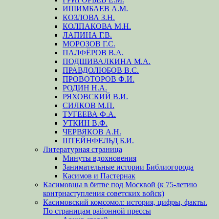
ИШИМБАЕВ А.М.
КОЗЛОВА З.Н.
КОЛПАКОВА М.Н.
ЛАПИНА Г.В.
МОРОЗОВ Г.С.
ПАЛФЁРОВ В.А.
ПОДШИВАЛКИНА М.А.
ПРАВДОЛЮБОВ В.С.
ПРОВОТОРОВ Ф.И.
РОДИН Н.А.
РЯХОВСКИЙ В.И.
СИЛКОВ М.П.
ТУГЕЕВА Ф.А.
УТКИН В.Ф.
ЧЕРВЯКОВ А.Н.
ШТЕЙНФЕЛЬД Б.И.
Литературная страница
Минуты вдохновения
Занимательные истории Библиогорода
Касимов и Пастернак
Касимовцы в битве под Москвой (к 75-летию
контрнаступления советских войск)
Касимовский комсомол: история, цифры, факты.
По страницам районной прессы