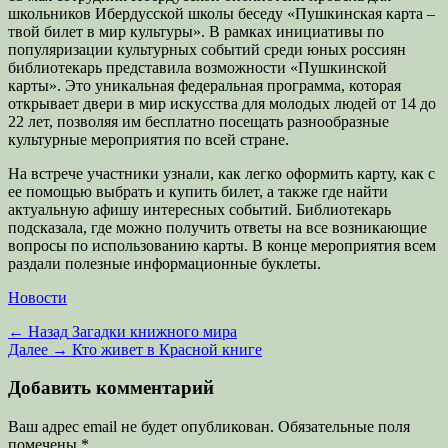
школьников Ибердусской школы беседу «Пушкинская карта –
твой билет в мир культуры». В рамках инициативы по
популяризации культурных событий среди юных россиян
библиотекарь представила возможности «Пушкинской
карты». Это уникальная федеральная программа, которая
открывает двери в мир искусства для молодых людей от 14 до
22 лет, позволяя им бесплатно посещать разнообразные
культурные мероприятия по всей стране.
На встрече участники узнали, как легко оформить карту, как с
ее помощью выбрать и купить билет, а также где найти
актуальную афишу интересных событий. Библиотекарь
подсказала, где можно получить ответы на все возникающие
вопросы по использованию карты. В конце мероприятия всем
раздали полезные информационные буклеты.
Категории
Новости
Навигация
Предыдущая
← Назад
Загадки книжного мира
запись:
Следующая
Далее →
Кто живет в Красной книге
по
запись:
записям
Добавить комментарий
Ваш адрес email не будет опубликован.
Обязательные поля
помечены
*