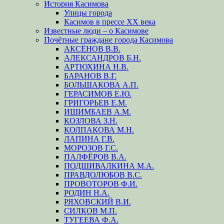
История Касимова
Улицы города
Касимов в прессе XX века
Известные люди – о Касимове
Почётные граждане города Касимова
АКСЁНОВ В.В.
АЛЕКСАНДРОВ Б.Н.
АРТЮХИНА Н.В.
БАРАНОВ В.Г.
БОЛЬШАКОВА А.П.
ГЕРАСИМОВ Е.Ю.
ГРИГОРЬЕВ Е.М.
ИШИМБАЕВ А.М.
КОЗЛОВА З.Н.
КОЛПАКОВА М.Н.
ЛАПИНА Г.В.
МОРОЗОВ Г.С.
ПАЛФЁРОВ В.А.
ПОДШИВАЛКИНА М.А.
ПРАВДОЛЮБОВ В.С.
ПРОВОТОРОВ Ф.И.
РОДИН Н.А.
РЯХОВСКИЙ В.И.
СИЛКОВ М.П.
ТУГЕЕВА Ф.А.