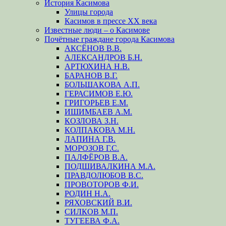
История Касимова
Улицы города
Касимов в прессе XX века
Известные люди – о Касимове
Почётные граждане города Касимова
АКСЁНОВ В.В.
АЛЕКСАНДРОВ Б.Н.
АРТЮХИНА Н.В.
БАРАНОВ В.Г.
БОЛЬШАКОВА А.П.
ГЕРАСИМОВ Е.Ю.
ГРИГОРЬЕВ Е.М.
ИШИМБАЕВ А.М.
КОЗЛОВА З.Н.
КОЛПАКОВА М.Н.
ЛАПИНА Г.В.
МОРОЗОВ Г.С.
ПАЛФЁРОВ В.А.
ПОДШИВАЛКИНА М.А.
ПРАВДОЛЮБОВ В.С.
ПРОВОТОРОВ Ф.И.
РОДИН Н.А.
РЯХОВСКИЙ В.И.
СИЛКОВ М.П.
ТУГЕЕВА Ф.А.