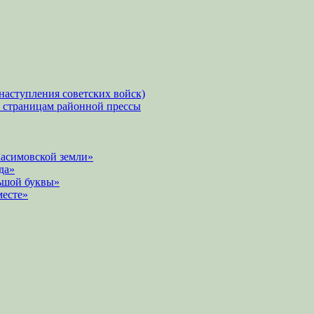
наступления советских войск)
о страницам районной прессы
Касимовской земли»
да»
ьшой буквы»
месте»