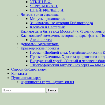
УТКИН В.Ф.
ЧЕРВЯКОВ А.Н.
ШТЕЙНФЕЛЬД Б.И.
Литературная страница
Минуты вдохновения
Занимательные истории Библиогорода
Касимов и Пастернак
Касимовцы в битве под Москвой (к 75-летию контр
Касимовский комсомол: история, цифры, факты. П
Архив статей
Дорогами Афганистана
Краеведческие проекты
Проект «Двойной след. Семейные династии 
Проект «Оленины. Хроника дворянского гнез
Виртуальный музей «Ученый и человек с бол
Этнографический витраж «Без бергə — Мы в
Спроси библиотекаря
Контакты
Пушкинская карта
Пушкинская карта. Купить билет
Поиск
Найти: