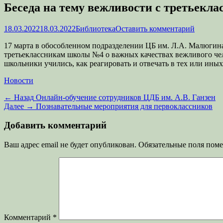
Беседа на тему вежливости с третьекл
Опубликовано
Автор
18.03.2022
18.03.2022
Библиотека
Оставить комментарий
17 марта в обособленном подразделении ЦБ им. Л.А. Малюгина
третьеклассникам школы №4 о важных качествах вежливого чел
школьники учились, как реагировать и отвечать в тех или иных
Категории
Новости
Навигация
Предыдущая
← Назад
Онлайн-обучение сотрудников ЦДБ им. А.В. Ганзен
запись:
Следующая
Далее →
Познавательные мероприятия для первоклассников
по
запись:
записям
Добавить комментарий
Ваш адрес email не будет опубликован.
Обязательные поля пом
Комментарий
*