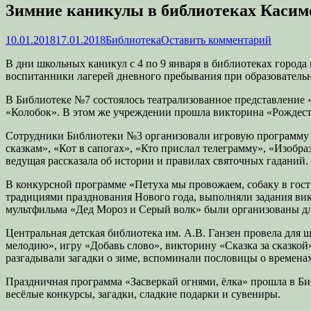
Зимние каникулы в библиотеках Касим
Опубликовано
Автор
10.01.2018
17.01.2018
Библиотека
Оставить комментарий
В дни школьных каникул с 4 по 9 января в библиотеках города
воспитанники лагерей дневного пребывания при образователь
В Библиотеке №7 состоялось театрализованное представление 
«Колобок». В этом же учреждении прошла викторина «Рождеств
Сотрудники Библиотеки №3 организовали игровую программу «
сказкам», «Кот в сапогах», «Кто прислал телеграмму», «Изобр
ведущая рассказала об истории и правилах святочных гаданий.
В конкурсной программе «Петуха мы провожаем, собаку в гост
традициями празднования Нового года, выполняли задания ви
мультфильма «Дед Мороз и Серый волк» были организованы дл
Центральная детская библиотека им. А.В. Ганзен провела для
мелодию», игру «Добавь слово», викторину «Сказка за сказкой
разгадывали загадки о зиме, вспоминали пословицы о временах
Праздничная программа «Засверкай огнями, ёлка» прошла в Б
весёлые конкурсы, загадки, сладкие подарки и сувениры.