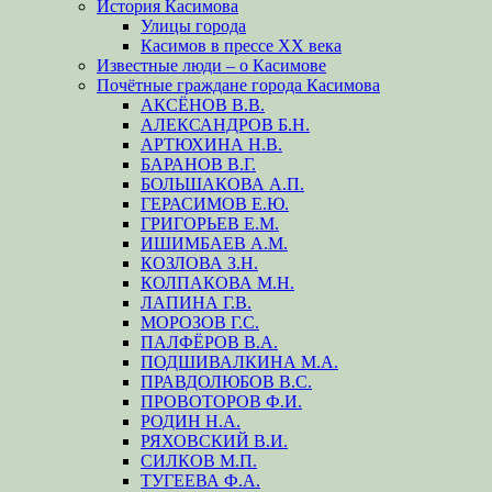
История Касимова
Улицы города
Касимов в прессе XX века
Известные люди – о Касимове
Почётные граждане города Касимова
АКСЁНОВ В.В.
АЛЕКСАНДРОВ Б.Н.
АРТЮХИНА Н.В.
БАРАНОВ В.Г.
БОЛЬШАКОВА А.П.
ГЕРАСИМОВ Е.Ю.
ГРИГОРЬЕВ Е.М.
ИШИМБАЕВ А.М.
КОЗЛОВА З.Н.
КОЛПАКОВА М.Н.
ЛАПИНА Г.В.
МОРОЗОВ Г.С.
ПАЛФЁРОВ В.А.
ПОДШИВАЛКИНА М.А.
ПРАВДОЛЮБОВ В.С.
ПРОВОТОРОВ Ф.И.
РОДИН Н.А.
РЯХОВСКИЙ В.И.
СИЛКОВ М.П.
ТУГЕЕВА Ф.А.