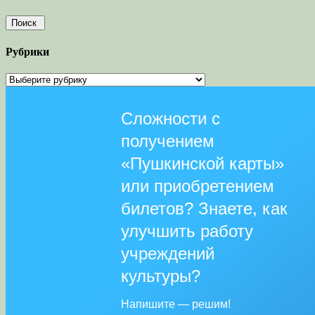
Рубрики
Рубрики
Сложности с
получением
«Пушкинской карты»
или приобретением
билетов? Знаете, как
улучшить работу
учреждений
культуры?
Напишите — решим!