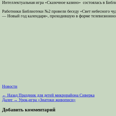
Интеллектуальная игра «Сказочное казино» состоялась в Библ
Работники Библиотеки №2 провели беседу «Свет небесного чуд
— Новый год календаря», проходившую в форме телевизионног
Категории
Новости
Навигация
Предыдущая
← Назад
Праздник для детей микрорайона Сиверка
запись:
Следующая
Далее →
Урок-игра «Знатоки живописи»
по
запись:
записям
Добавить комментарий