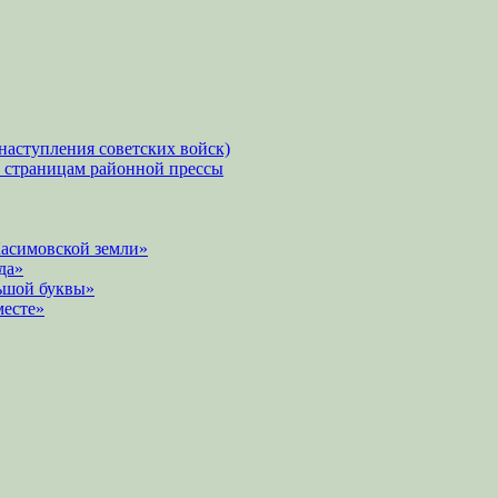
наступления советских войск)
о страницам районной прессы
Касимовской земли»
да»
ьшой буквы»
месте»