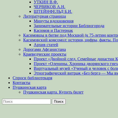
УТКИН В.Ф.
ЧЕРВЯКОВ А.Н.
ШТЕЙНФЕЛЬД Б.И.
Литературная страница
Минуты вдохновения
Занимательные истории Библиогорода
Касимов и Пастернак
Касимовцы в битве под Москвой (к 75-летию контр
Касимовский комсомол: история, цифры, факты. П
Архив статей
Дорогами Афганистана
Краеведческие проекты
Проект «Двойной след. Семейные династии 
Проект «Оленины. Хроника дворянского гнез
Виртуальный музей «Ученый и человек с бол
Этнографический витраж «Без бергə — Мы в
Спроси библиотекаря
Контакты
Пушкинская карта
Пушкинская карта. Купить билет
Поиск
Найти: