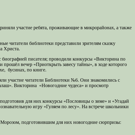
приняли участие ребята, проживающие в микрорайонах, а также
нные читатели библиотеки представили зрителям сказку
а Христа.
с биографией писателя; проводили конкурсы «Викторина по
ии прошёл вечер «Приоткрыть завесу тайны», в ходе которого
е, бусинах, по книге.
яли участие читатели Библиотеки №6. Они знакомились с
ралаш». Викторина «Новогодние чудеса» и просмотр
 подготовив для них конкурсы «Пословицы о зиме» и «Угадай
познавательную игру «Гуляем по лесу». На встрече школьники
м Морозом, подготовившим для них новогодние сюрпризы: