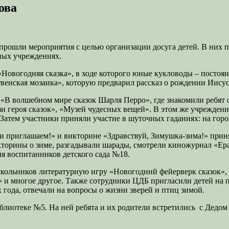
ова
 прошли мероприятия с целью организации досуга детей. В них 
ных учреждениях.
«Новогодняя сказка», в ходе которого юные кукловоды – постоя
енская мозаика», которую предварил рассказ о рождении Иисус
В волшебном мире сказок Шарля Перро», где знакомили ребят 
ази героя сказок», «Музей чудесных вещей». В этом же учрежден
 Затем участники приняли участие в шуточных гаданиях: на горох
и приглашаем!» и викторине «Здравствуй, Зимушка-зима!» прин
кторины о зиме, разгадывали шарады, смотрели киножурнал «Е
я воспитанников детского сада №18.
 школьников литературную игру «Новогодний фейерверк сказок»,
» и многое другое. Также сотрудники ЦДБ пригласили детей на 
 года, отвечали на вопросы о жизни зверей и птиц зимой.
иблиотеке №5. На ней ребята и их родители встретились с Дедо