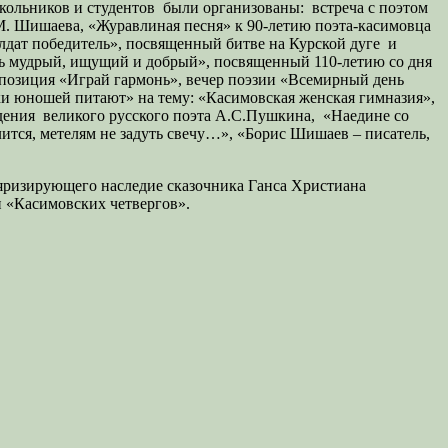
кольников и студентов были организованы: встреча с поэтом
М. Шишаева, «Журавлиная песня» к 90-летию поэта-касимовца
лдат победитель», посвященный битве на Курской дуге и
ель мудрый, ищущий и добрый», посвященный 110-летию со дня
мпозиция «Играй гармонь», вечер поэзии «Всемирный день
ки юношей питают» на тему: «Касимовская женская гимназия»,
ждения великого русского поэта А.С.Пушкина, «Наедине со
ится, метелям не задуть свечу…», «Борис Шишаев – писатель,
ляризирующего наследие сказочника Ганса Христиана
и «Касимовских четвергов».