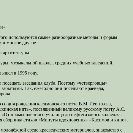
и».
этого используются самые разнообразные методы и формы
и и многое другое.
и архитектуры.
туры, музыкальной школы, средних учебных заведений.
вышел в 1995 году.
т посещать заседания клуба. Поэтому «четверговцы»
е забытыми. Так, ежегодно они посещают краеведа,
ырова.
 со дня рождения касимовского поэта В.М. Леонтьева,
шкинская нить», посвященный великому русскому поэту А.С.
й «От промышленного училища до нефтегазового колледжа:
ция сборника стихов «Минуты вдохновения» «Касимов и кино».
 молодёжной среде краеведческих материалов, знакомство с