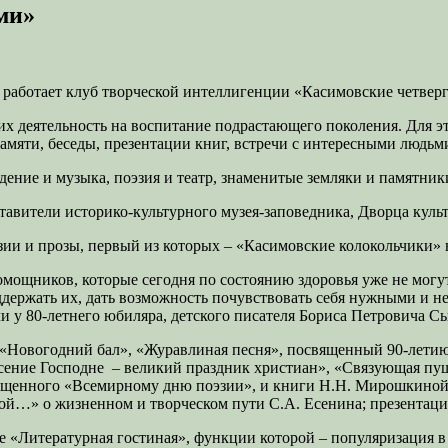
ми»
 работает клуб творческой интеллигенции «Касимовские четверг
 их деятельность на воспитание подрастающего поколения. Для 
памяти, беседы, презентации книг, встречи с интересными людьм
дение и музыка, поэзия и театр, знаменитые земляки и памятник
авители историко-культурного музея-заповедника, Дворца куль
зии и прозы, первый из которых – «Касимовские колокольчики» 
омощников, которые сегодня по состоянию здоровья уже не могу
ддержать их, дать возможность почувствовать себя нужными и н
 у 80-летнего юбиляра, детского писателя Бориса Петровича С
 «Новогодний бал», «Журавлиная песня», посвященный 90-летию
сение Господне – великий праздник христиан», «Связующая пу
священного «Всемирному дню поэзии», и книги Н.Н. Мирошкино
Окой…» о жизненном и творческом пути С.А. Есенина; презента
е «Литературная гостиная», функции которой – популяризация в