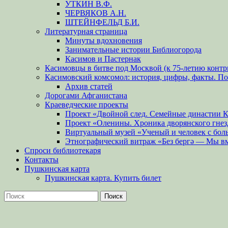
УТКИН В.Ф.
ЧЕРВЯКОВ А.Н.
ШТЕЙНФЕЛЬД Б.И.
Литературная страница
Минуты вдохновения
Занимательные истории Библиогорода
Касимов и Пастернак
Касимовцы в битве под Москвой (к 75-летию контр
Касимовский комсомол: история, цифры, факты. П
Архив статей
Дорогами Афганистана
Краеведческие проекты
Проект «Двойной след. Семейные династии 
Проект «Оленины. Хроника дворянского гнез
Виртуальный музей «Ученый и человек с бол
Этнографический витраж «Без бергə — Мы в
Спроси библиотекаря
Контакты
Пушкинская карта
Пушкинская карта. Купить билет
Поиск
Найти: