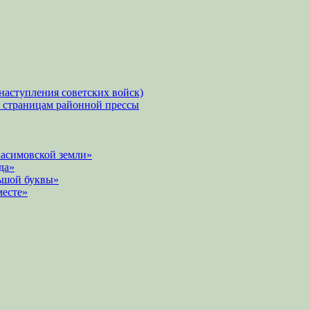
наступления советских войск)
о страницам районной прессы
Касимовской земли»
да»
ьшой буквы»
месте»