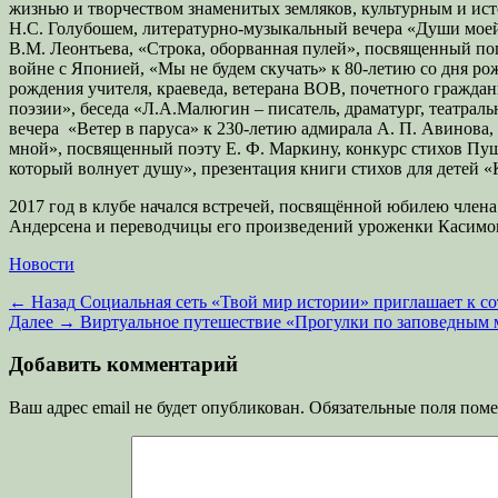
жизнью и творчеством знаменитых земляков, культурным и ист
Н.С. Голубошем, литературно-музыкальный вечера «Души моей
В.М. Леонтьева, «Строка, оборванная пулей», посвященный по
войне с Японией, «Мы не будем скучать» к 80-летию со дня р
рождения учителя, краеведа, ветерана ВОВ, почетного гражда
поэзии», беседа «Л.А.Малюгин – писатель, драматург, театра
вечера «Ветер в паруса» к 230-летию адмирала А. П. Авинова
мной», посвященный поэту Е. Ф. Маркину, конкурс стихов Пуш
который волнует душу», презентация книги стихов для детей «
2017 год в клубе начался встречей, посвящённой юбилею член
Андерсена и переводчицы его произведений уроженки Касимов
Категории
Новости
Навигация
Предыдущая
← Назад
Социальная сеть «Твой мир истории» приглашает к с
запись:
Следующая
Далее →
Виртуальное путешествие «Прогулки по заповедным 
по
запись:
записям
Добавить комментарий
Ваш адрес email не будет опубликован.
Обязательные поля пом