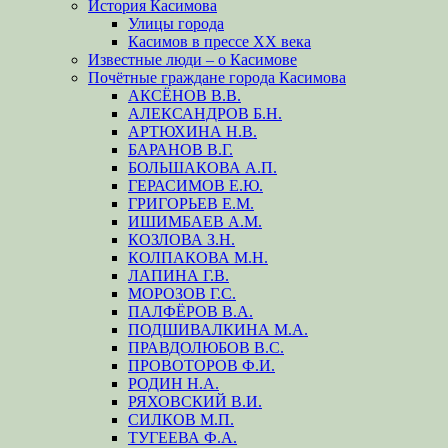
История Касимова
Улицы города
Касимов в прессе XX века
Известные люди – о Касимове
Почётные граждане города Касимова
АКСЁНОВ В.В.
АЛЕКСАНДРОВ Б.Н.
АРТЮХИНА Н.В.
БАРАНОВ В.Г.
БОЛЬШАКОВА А.П.
ГЕРАСИМОВ Е.Ю.
ГРИГОРЬЕВ Е.М.
ИШИМБАЕВ А.М.
КОЗЛОВА З.Н.
КОЛПАКОВА М.Н.
ЛАПИНА Г.В.
МОРОЗОВ Г.С.
ПАЛФЁРОВ В.А.
ПОДШИВАЛКИНА М.А.
ПРАВДОЛЮБОВ В.С.
ПРОВОТОРОВ Ф.И.
РОДИН Н.А.
РЯХОВСКИЙ В.И.
СИЛКОВ М.П.
ТУГЕЕВА Ф.А.