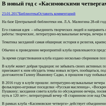
В новый год с «Касимовскими четверга
Опубликовано
Автор
23.01.2017
Библиотека
Оставить комментарий
На базе Центральной библиотеки им. Л.А. Малюгина 28-ой год
Его главная идея – объединить творческих людей и направить
работы: творческие, литературно-музыкальные вечера, вечера 
Тематика заседаний самая обширная: история и религия, краеве
Обычно к проведению мероприятий клуба привлекаются предст
За время существования клуба издано несколько сборников поэ
В клубе живет добрая традиция: не забывать своих активных п
приезжают к ним обсудить темы новых встреч, пообщаться, по
долгожителя Галину Ивановну Садко, в прошлом году побывали
В 2016 году в клубе прошли: литературно-музыкальные вечера
фольклорно-игровые посиделки «Русская масленица», «Воскре
Пушкину; заседания совета клуба по обсуждению вечера, по
путь в 120 лет»; литературный вечер «В старинном селе над 
В рамках клуба «Касимовские четверги» действует объединени