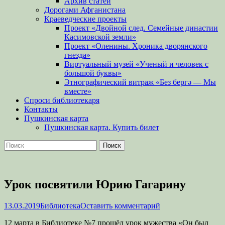
Архив статей
Дорогами Афганистана
Краеведческие проекты
Проект «Двойной след. Семейные династии
Касимовской земли»
Проект «Оленины. Хроника дворянского
гнезда»
Виртуальный музей «Ученый и человек с
большой буквы»
Этнографический витраж «Без бергə — Мы
вместе»
Спроси библиотекаря
Контакты
Пушкинская карта
Пушкинская карта. Купить билет
Поиск
Найти:
Урок посвятили Юрию Гагарину
Опубликовано
Автор
13.03.2019
Библиотека
Оставить комментарий
12 марта в Библиотеке №7 прошёл урок мужества «Он был