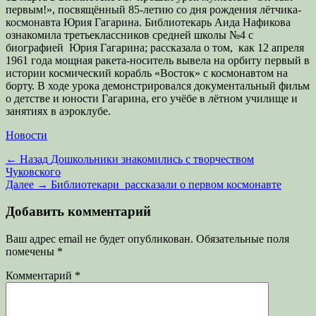
первым!», посвящённый 85-летию со дня рождения лётчика-
космонавта Юрия Гагарина. Библиотекарь Аида Нафикова
ознакомила третьеклассников средней школы №4 с
биографией Юрия Гагарина; рассказала о том, как 12 апреля
1961 года мощная ракета-носитель вывела на орбиту первый в
истории космический корабль «Восток» с космонавтом на
борту. В ходе урока демонстрировался документальный фильм
о детстве и юности Гагарина, его учёбе в лётном училище и
занятиях в аэроклубе.
Категории
Новости
Навигация
Предыдущая
← Назад
Дошкольники знакомились с творчеством
запись:
Чуковского
по
Следующая
Далее →
Библиотекари рассказали о первом космонавте
записям
запись:
Добавить комментарий
Ваш адрес email не будет опубликован.
Обязательные поля
помечены
*
Комментарий
*