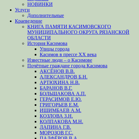
НОВИНКИ
Услуги
Дополнительные
Краеведение
КНИГА ПАМЯТИ КАСИМОВСКОГО
МУНИЦИПАЛЬНОГО ОКРУГА РЯЗАНСКОЙ
ОБЛАСТИ
История Касимова
Улицы города
Касимов в прессе XX века
Известные люди – о Касимове
Почётные граждане города Касимова
АКСЁНОВ В.В.
АЛЕКСАНДРОВ Б.Н.
АРТЮХИНА Н.В.
БАРАНОВ В.Г.
БОЛЬШАКОВА А.П.
ГЕРАСИМОВ Е.Ю.
ГРИГОРЬЕВ Е.М.
ИШИМБАЕВ А.М.
КОЗЛОВА З.Н.
КОЛПАКОВА М.Н.
ЛАПИНА Г.В.
МОРОЗОВ Г.С.
ПАЛФЁРОВ В.А.