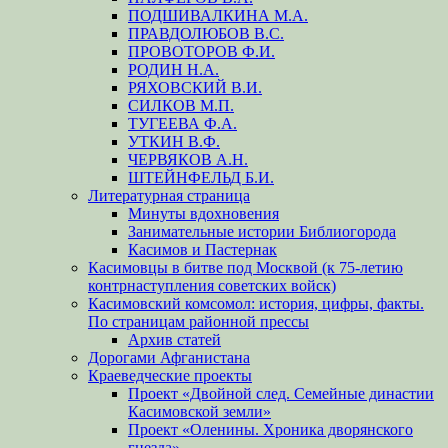
ПОДШИВАЛКИНА М.А.
ПРАВДОЛЮБОВ В.С.
ПРОВОТОРОВ Ф.И.
РОДИН Н.А.
РЯХОВСКИЙ В.И.
СИЛКОВ М.П.
ТУГЕЕВА Ф.А.
УТКИН В.Ф.
ЧЕРВЯКОВ А.Н.
ШТЕЙНФЕЛЬД Б.И.
Литературная страница
Минуты вдохновения
Занимательные истории Библиогорода
Касимов и Пастернак
Касимовцы в битве под Москвой (к 75-летию
контрнаступления советских войск)
Касимовский комсомол: история, цифры, факты.
По страницам районной прессы
Архив статей
Дорогами Афганистана
Краеведческие проекты
Проект «Двойной след. Семейные династии
Касимовской земли»
Проект «Оленины. Хроника дворянского
гнезда»