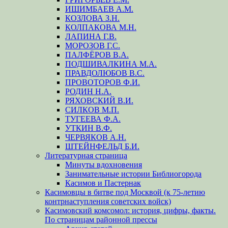
ИШИМБАЕВ А.М.
КОЗЛОВА З.Н.
КОЛПАКОВА М.Н.
ЛАПИНА Г.В.
МОРОЗОВ Г.С.
ПАЛФЁРОВ В.А.
ПОДШИВАЛКИНА М.А.
ПРАВДОЛЮБОВ В.С.
ПРОВОТОРОВ Ф.И.
РОДИН Н.А.
РЯХОВСКИЙ В.И.
СИЛКОВ М.П.
ТУГЕЕВА Ф.А.
УТКИН В.Ф.
ЧЕРВЯКОВ А.Н.
ШТЕЙНФЕЛЬД Б.И.
Литературная страница
Минуты вдохновения
Занимательные истории Библиогорода
Касимов и Пастернак
Касимовцы в битве под Москвой (к 75-летию
контрнаступления советских войск)
Касимовский комсомол: история, цифры, факты.
По страницам районной прессы