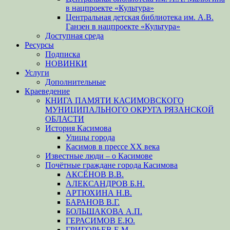
в нацпроекте «Культура»
Центральная детская библиотека им. А.В.
Ганзен в нацпроекте «Культура»
Доступная среда
Ресурсы
Подписка
НОВИНКИ
Услуги
Дополнительные
Краеведение
КНИГА ПАМЯТИ КАСИМОВСКОГО
МУНИЦИПАЛЬНОГО ОКРУГА РЯЗАНСКОЙ
ОБЛАСТИ
История Касимова
Улицы города
Касимов в прессе XX века
Известные люди – о Касимове
Почётные граждане города Касимова
АКСЁНОВ В.В.
АЛЕКСАНДРОВ Б.Н.
АРТЮХИНА Н.В.
БАРАНОВ В.Г.
БОЛЬШАКОВА А.П.
ГЕРАСИМОВ Е.Ю.
ГРИГОРЬЕВ Е.М.