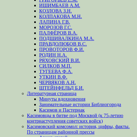
ИШИМБАЕВ А.М.
КОЗЛОВА З.Н.
КОЛПАКОВА М.Н.
ЛАПИНА Г.В.
МОРОЗОВ Г.С.
ПАЛФЁРОВ В.А.
ПОДШИВАЛКИНА М.А.
ПРАВДОЛЮБОВ В.С.
ПРОВОТОРОВ Ф.И.
РОДИН Н.А.
РЯХОВСКИЙ В.И.
СИЛКОВ М.П.
ТУГЕЕВА Ф.А.
УТКИН В.Ф.
ЧЕРВЯКОВ А.Н.
ШТЕЙНФЕЛЬД Б.И.
Литературная страница
Минуты вдохновения
Занимательные истории Библиогорода
Касимов и Пастернак
Касимовцы в битве под Москвой (к 75-летию
контрнаступления советских войск)
Касимовский комсомол: история, цифры, факты.
По страницам районной прессы