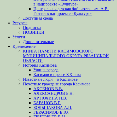
в нацпроекте «Культура»
Центральная детская библиотека им. А.В.
Ганзен в нацпроекте «Культура»
Доступная среда
Ресурсы
Подписка
НОВИНКИ
Услуги
Дополнительные
Краеведение
КНИГА ПАМЯТИ КАСИМОВСКОГО
МУНИЦИПАЛЬНОГО ОКРУГА РЯЗАНСКОЙ
ОБЛАСТИ
История Касимова
Улицы города
Касимов в прессе XX века
Известные люди – о Касимове
Почётные граждане города Касимова
АКСЁНОВ В.В.
АЛЕКСАНДРОВ Б.Н.
АРТЮХИНА Н.В.
БАРАНОВ В.Г.
БОЛЬШАКОВА А.П.
ГЕРАСИМОВ Е.Ю.
ГРИГОРЬЕВ Е.М.