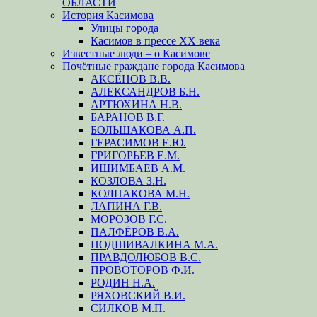
ОБЛАСТИ
История Касимова
Улицы города
Касимов в прессе XX века
Известные люди – о Касимове
Почётные граждане города Касимова
АКСЁНОВ В.В.
АЛЕКСАНДРОВ Б.Н.
АРТЮХИНА Н.В.
БАРАНОВ В.Г.
БОЛЬШАКОВА А.П.
ГЕРАСИМОВ Е.Ю.
ГРИГОРЬЕВ Е.М.
ИШИМБАЕВ А.М.
КОЗЛОВА З.Н.
КОЛПАКОВА М.Н.
ЛАПИНА Г.В.
МОРОЗОВ Г.С.
ПАЛФЁРОВ В.А.
ПОДШИВАЛКИНА М.А.
ПРАВДОЛЮБОВ В.С.
ПРОВОТОРОВ Ф.И.
РОДИН Н.А.
РЯХОВСКИЙ В.И.
СИЛКОВ М.П.