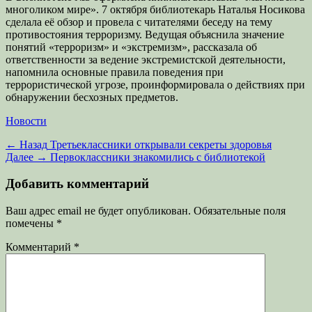
многоликом мире». 7 октября библиотекарь Наталья Носикова
сделала её обзор и провела с читателями беседу на тему
противостояния терроризму. Ведущая объяснила значение
понятий «терроризм» и «экстремизм», рассказала об
ответственности за ведение экстремистской деятельности,
напомнила основные правила поведения при
террористической угрозе, проинформировала о действиях при
обнаружении бесхозных предметов.
Категории
Новости
Навигация
Предыдущая
← Назад
Третьеклассники открывали секреты здоровья
запись:
Следующая
Далее →
Первоклассники знакомились с библиотекой
по
запись:
записям
Добавить комментарий
Ваш адрес email не будет опубликован.
Обязательные поля
помечены
*
Комментарий
*