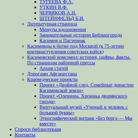
ТУГЕЕВА Ф.А.
УТКИН В.Ф.
ЧЕРВЯКОВ А.Н.
ШТЕЙНФЕЛЬД Б.И.
Литературная страница
Минуты вдохновения
Занимательные истории Библиогорода
Касимов и Пастернак
Касимовцы в битве под Москвой (к 75-летию
контрнаступления советских войск)
Касимовский комсомол: история, цифры, факты.
По страницам районной прессы
Архив статей
Дорогами Афганистана
Краеведческие проекты
Проект «Двойной след. Семейные династии
Касимовской земли»
Проект «Оленины. Хроника дворянского
гнезда»
Виртуальный музей «Ученый и человек с
большой буквы»
Этнографический витраж «Без бергə — Мы
вместе»
Спроси библиотекаря
Контакты