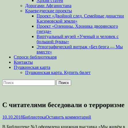
Архив статей
Дорогами Афганистана
Краеведческие проекты
Проект «Двойной след. Семейные династии
Касимовской земли»
Проект «Оленины. Хроника дворянского
гнезда»
Виртуальный музей «Ученый и человек с
большой буквы»
Этнографический витраж «Без бергə — Мы
вместе»
Спроси библиотекаря
Контакты
Пушкинская карта
Пушкинская карта. Купить билет
Поиск
Найти:
С читателями беседовали о терроризме
Опубликовано
Автор
10.10.2018
Библиотека
Оставить комментарий
В Библиотеке №3 оформлена книжная выставка «Мы живём в