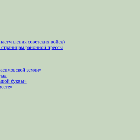
наступления советских войск)
о страницам районной прессы
Касимовской земли»
да»
ьшой буквы»
месте»