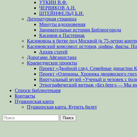
УТКИН В.Ф.
ЧЕРВЯКОВ А.Н.
ШТЕЙНФЕЛЬД Б.И.
Литературная страница
Минуты вдохновения
Занимательные истории Библиогорода
Касимов и Пастернак
Касимовцы в битве под Москвой (к 75-летию контр
Касимовский комсомол: история, цифры, факты. П
Архив статей
Дорогами Афганистана
Краеведческие проекты
Проект «Двойной след. Семейные династии 
Проект «Оленины. Хроника дворянского гнез
Виртуальный музей «Ученый и человек с бол
Этнографический витраж «Без бергə — Мы в
Спроси библиотекаря
Контакты
Пушкинская карта
Пушкинская карта. Купить билет
Поиск
Найти: