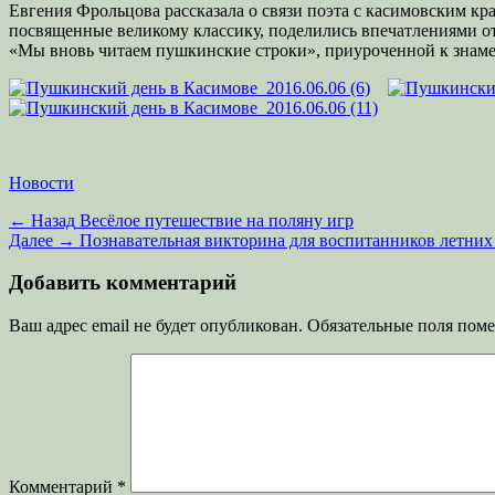
Евгения Фрольцова рассказала о связи поэта с касимовским к
посвященные великому классику, поделились впечатлениями о
«Мы вновь читаем пушкинские строки», приуроченной к знаме
Категории
Новости
Навигация
Предыдущая
← Назад
Весёлое путешествие на поляну игр
запись:
Следующая
Далее →
Познавательная викторина для воспитанников летних
по
запись:
записям
Добавить комментарий
Ваш адрес email не будет опубликован.
Обязательные поля пом
Комментарий
*