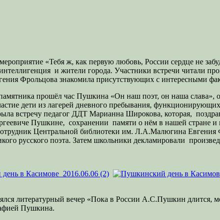
ероприятие «Тебя ж, как первую любовь, России сердце не забу
 интеллигенция и жители города. Участники встречи читали пр
вгения Фрольцова знакомила присутствующих с интересными фак
о памятника прошёл час Пушкина «Он наш поэт, он наша слава»,
стие дети из лагерей дневного пребывания, функционирующих н
крыла встречу педагог ДДТ Марианна Широкова, которая, позд
ергеевиче Пушкине, сохранении памяти о нём в нашей стране и
сотрудник Центральной библиотеки им. Л.А.Малюгина Евгения 
ликого русского поэта. Затем школьники декламировали произв
оялся литературный вечер «Пока в России А.С.Пушкин длится, м
рафией Пушкина.