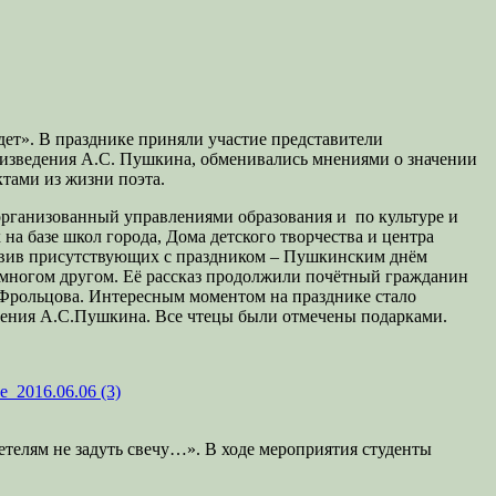
дет». В празднике приняли участие представители
оизведения А.С. Пушкина, обменивались мнениями о значении
тами из жизни поэта.
 организованный управлениями образования и по культуре и
а базе школ города, Дома детского творчества и центра
равив присутствующих с праздником – Пушкинским днём
 многом другом. Её рассказ продолжили почётный гражданин
Фрольцова. Интересным моментом на празднике стало
едения А.С.Пушкина. Все чтецы были отмечены подарками.
етелям не задуть свечу…». В ходе мероприятия студенты