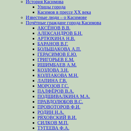
История Касимова
Улицы города
Касимов в прессе XX века
Известные люди – о Касимове
Почётные граждане города Касимова
АКСЁНОВ В.В.
АЛЕКСАНДРОВ Б.Н.
АРТЮХИНА Н.В.
БАРАНОВ В.Г.
БОЛЬШАКОВА А.П.
ГЕРАСИМОВ Е.Ю.
ГРИГОРЬЕВ Е.М.
ИШИМБАЕВ А.М.
КОЗЛОВА З.Н.
КОЛПАКОВА М.Н.
ЛАПИНА Г.В.
МОРОЗОВ Г.С.
ПАЛФЁРОВ В.А.
ПОДШИВАЛКИНА М.А.
ПРАВДОЛЮБОВ В.С.
ПРОВОТОРОВ Ф.И.
РОДИН Н.А.
РЯХОВСКИЙ В.И.
СИЛКОВ М.П.
ТУГЕЕВА Ф.А.