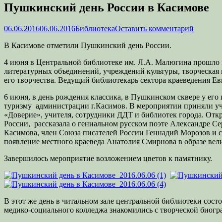
Пушкинский день России в Касимове
Опубликовано
Автор
06.06.2016
06.06.2016
Библиотека
Оставить комментарий
В Касимове отметили Пушкинский день России.
4 июня в Центральной библиотеке им. Л.А. Малюгина прошло м
литературных объединений, учреждений культуры, творческая
его творчества. Ведущий библиотекарь сектора краеведения Е
6 июня, в день рождения классика, в Пушкинском сквере у ег
туризму администрации г.Касимов. В мероприятии приняли уча
«Доверие», учителя, сотрудники ДДТ и библиотек города. От
России, рассказала о гениальном русском поэте Александре С
Касимова, член Союза писателей России Геннадий Морозов и 
появление местного краеведа Анатолия Смирнова в образе ве
Завершилось мероприятие возложением цветов к памятнику.
В этот же день в читальном зале центральной библиотеки сост
медико-социального колледжа знакомились с творческой биог