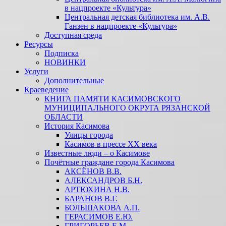
в нацпроекте «Культура»
Центральная детская библиотека им. А.В.
Ганзен в нацпроекте «Культура»
Доступная среда
Ресурсы
Подписка
НОВИНКИ
Услуги
Дополнительные
Краеведение
КНИГА ПАМЯТИ КАСИМОВСКОГО
МУНИЦИПАЛЬНОГО ОКРУГА РЯЗАНСКОЙ
ОБЛАСТИ
История Касимова
Улицы города
Касимов в прессе XX века
Известные люди – о Касимове
Почётные граждане города Касимова
АКСЁНОВ В.В.
АЛЕКСАНДРОВ Б.Н.
АРТЮХИНА Н.В.
БАРАНОВ В.Г.
БОЛЬШАКОВА А.П.
ГЕРАСИМОВ Е.Ю.
ГРИГОРЬЕВ Е.М.