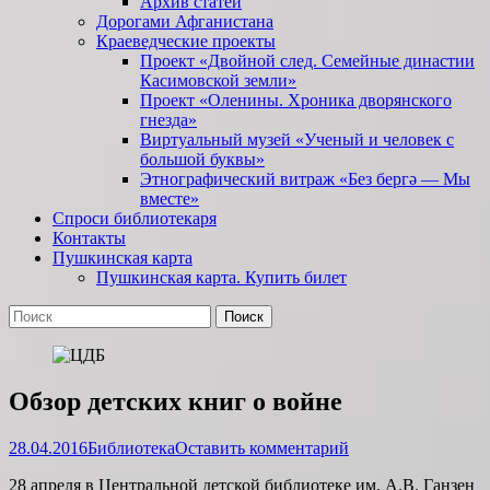
Архив статей
Дорогами Афганистана
Краеведческие проекты
Проект «Двойной след. Семейные династии
Касимовской земли»
Проект «Оленины. Хроника дворянского
гнезда»
Виртуальный музей «Ученый и человек с
большой буквы»
Этнографический витраж «Без бергə — Мы
вместе»
Спроси библиотекаря
Контакты
Пушкинская карта
Пушкинская карта. Купить билет
Поиск
Найти:
Обзор детских книг о войне
Опубликовано
Автор
28.04.2016
Библиотека
Оставить комментарий
28 апреля в Центральной детской библиотеке им. А.В. Ганзен