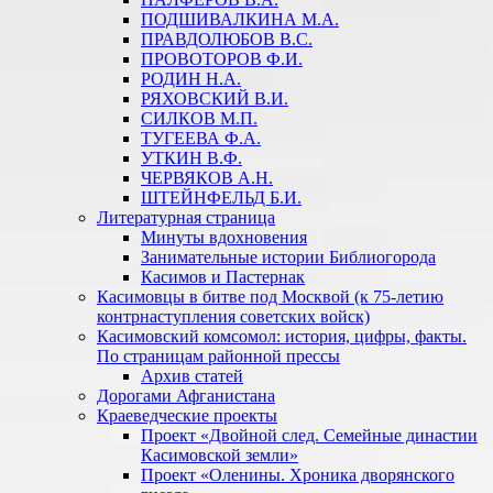
ПОДШИВАЛКИНА М.А.
ПРАВДОЛЮБОВ В.С.
ПРОВОТОРОВ Ф.И.
РОДИН Н.А.
РЯХОВСКИЙ В.И.
СИЛКОВ М.П.
ТУГЕЕВА Ф.А.
УТКИН В.Ф.
ЧЕРВЯКОВ А.Н.
ШТЕЙНФЕЛЬД Б.И.
Литературная страница
Минуты вдохновения
Занимательные истории Библиогорода
Касимов и Пастернак
Касимовцы в битве под Москвой (к 75-летию
контрнаступления советских войск)
Касимовский комсомол: история, цифры, факты.
По страницам районной прессы
Архив статей
Дорогами Афганистана
Краеведческие проекты
Проект «Двойной след. Семейные династии
Касимовской земли»
Проект «Оленины. Хроника дворянского