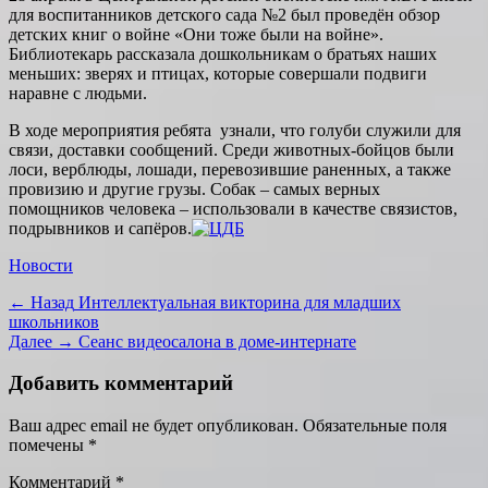
для воспитанников детского сада №2 был проведён обзор
детских книг о войне «Они тоже были на войне».
Библиотекарь рассказала дошкольникам о братьях наших
меньших: зверях и птицах, которые совершали подвиги
наравне с людьми.
В ходе мероприятия ребята узнали, что голуби служили для
связи, доставки сообщений. Среди животных-бойцов были
лоси, верблюды, лошади, перевозившие раненных, а также
провизию и другие грузы. Собак – самых верных
помощников человека – использовали в качестве связистов,
подрывников и сапёров.
Категории
Новости
Навигация
Предыдущая
← Назад
Интеллектуальная викторина для младших
запись:
школьников
по
Следующая
Далее →
Сеанс видеосалона в доме-интернате
записям
запись:
Добавить комментарий
Ваш адрес email не будет опубликован.
Обязательные поля
помечены
*
Комментарий
*