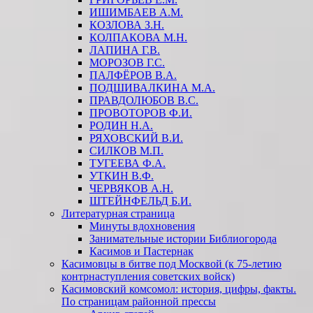
ИШИМБАЕВ А.М.
КОЗЛОВА З.Н.
КОЛПАКОВА М.Н.
ЛАПИНА Г.В.
МОРОЗОВ Г.С.
ПАЛФЁРОВ В.А.
ПОДШИВАЛКИНА М.А.
ПРАВДОЛЮБОВ В.С.
ПРОВОТОРОВ Ф.И.
РОДИН Н.А.
РЯХОВСКИЙ В.И.
СИЛКОВ М.П.
ТУГЕЕВА Ф.А.
УТКИН В.Ф.
ЧЕРВЯКОВ А.Н.
ШТЕЙНФЕЛЬД Б.И.
Литературная страница
Минуты вдохновения
Занимательные истории Библиогорода
Касимов и Пастернак
Касимовцы в битве под Москвой (к 75-летию
контрнаступления советских войск)
Касимовский комсомол: история, цифры, факты.
По страницам районной прессы