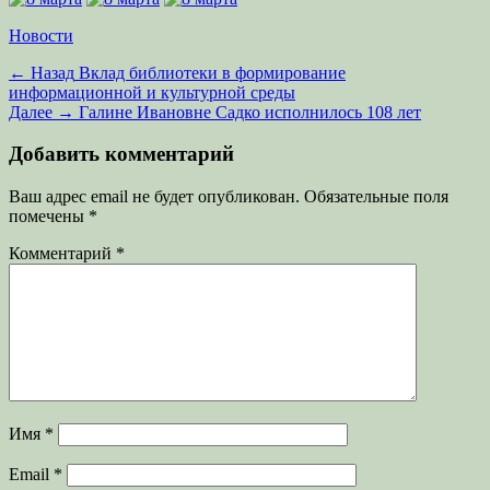
Категории
Новости
Навигация
Предыдущая
← Назад
Вклад библиотеки в формирование
запись:
информационной и культурной среды
по
Следующая
Далее →
Галине Ивановне Садко исполнилось 108 лет
записям
запись:
Добавить комментарий
Ваш адрес email не будет опубликован.
Обязательные поля
помечены
*
Комментарий
*
Имя
*
Email
*