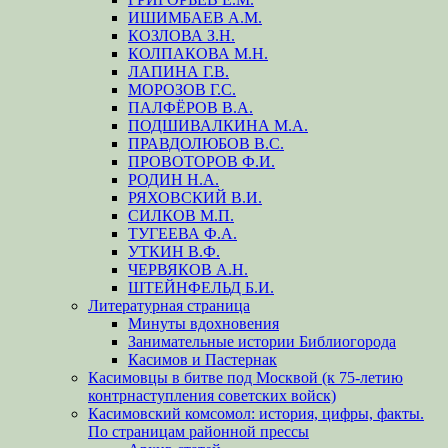
ИШИМБАЕВ А.М.
КОЗЛОВА З.Н.
КОЛПАКОВА М.Н.
ЛАПИНА Г.В.
МОРОЗОВ Г.С.
ПАЛФЁРОВ В.А.
ПОДШИВАЛКИНА М.А.
ПРАВДОЛЮБОВ В.С.
ПРОВОТОРОВ Ф.И.
РОДИН Н.А.
РЯХОВСКИЙ В.И.
СИЛКОВ М.П.
ТУГЕЕВА Ф.А.
УТКИН В.Ф.
ЧЕРВЯКОВ А.Н.
ШТЕЙНФЕЛЬД Б.И.
Литературная страница
Минуты вдохновения
Занимательные истории Библиогорода
Касимов и Пастернак
Касимовцы в битве под Москвой (к 75-летию
контрнаступления советских войск)
Касимовский комсомол: история, цифры, факты.
По страницам районной прессы