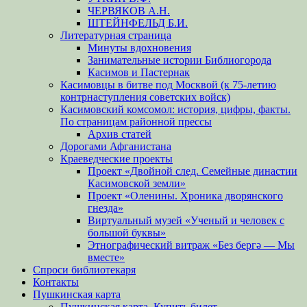
ЧЕРВЯКОВ А.Н.
ШТЕЙНФЕЛЬД Б.И.
Литературная страница
Минуты вдохновения
Занимательные истории Библиогорода
Касимов и Пастернак
Касимовцы в битве под Москвой (к 75-летию
контрнаступления советских войск)
Касимовский комсомол: история, цифры, факты.
По страницам районной прессы
Архив статей
Дорогами Афганистана
Краеведческие проекты
Проект «Двойной след. Семейные династии
Касимовской земли»
Проект «Оленины. Хроника дворянского
гнезда»
Виртуальный музей «Ученый и человек с
большой буквы»
Этнографический витраж «Без бергə — Мы
вместе»
Спроси библиотекаря
Контакты
Пушкинская карта
Пушкинская карта. Купить билет