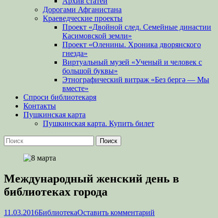
Архив статей
Дорогами Афганистана
Краеведческие проекты
Проект «Двойной след. Семейные династии
Касимовской земли»
Проект «Оленины. Хроника дворянского
гнезда»
Виртуальный музей «Ученый и человек с
большой буквы»
Этнографический витраж «Без бергə — Мы
вместе»
Спроси библиотекаря
Контакты
Пушкинская карта
Пушкинская карта. Купить билет
Поиск
Найти:
Международный женский день в
библиотеках города
Опубликовано
Автор
11.03.2016
Библиотека
Оставить комментарий