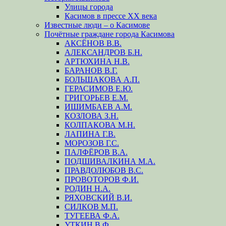
Улицы города
Касимов в прессе XX века
Известные люди – о Касимове
Почётные граждане города Касимова
АКСЁНОВ В.В.
АЛЕКСАНДРОВ Б.Н.
АРТЮХИНА Н.В.
БАРАНОВ В.Г.
БОЛЬШАКОВА А.П.
ГЕРАСИМОВ Е.Ю.
ГРИГОРЬЕВ Е.М.
ИШИМБАЕВ А.М.
КОЗЛОВА З.Н.
КОЛПАКОВА М.Н.
ЛАПИНА Г.В.
МОРОЗОВ Г.С.
ПАЛФЁРОВ В.А.
ПОДШИВАЛКИНА М.А.
ПРАВДОЛЮБОВ В.С.
ПРОВОТОРОВ Ф.И.
РОДИН Н.А.
РЯХОВСКИЙ В.И.
СИЛКОВ М.П.
ТУГЕЕВА Ф.А.
УТКИН В.Ф.