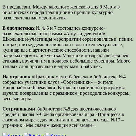
В преддверии Международного женского дня 8 Марта в
библиотеках города традиционно прошли культурно-
развлекательные мероприятия.
В библиотеках
№ 4, 5 и 7 состоялись конкурсно-
развлекательные программы «А ну-ка, девочки!».
Школьницы-участницы мероприятий соревновались в пении,
танцах, шитье, демонстрировали свои интеллектуальные,
кулинарные и артистические способности, навыки
парикмахерского искусства. Мальчики поздравляли девочек
стихами, вручили им в подарок небольшие сувениры. Много
теплых слов прозвучало в адрес мам и бабушек.
На у
тренник
«Праздник мам и бабушек» в библиотеке №4
собрались участники клуба «Собеседники» – жители
микрорайона Черемушки. В ходе праздничной программы
звучали поздравления с праздником, проводились конкурсы,
веселые игры.
Сотрудниками
библиотеки №8 для шестиклассников
средней школы №6 была организована игра «Принцесса в
сказочном мире», для воспитанников детского сада №19 –
утренник «Мы славим женщин всей земли».