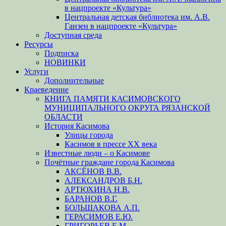
в нацпроекте «Культура»
Центральная детская библиотека им. А.В.
Ганзен в нацпроекте «Культура»
Доступная среда
Ресурсы
Подписка
НОВИНКИ
Услуги
Дополнительные
Краеведение
КНИГА ПАМЯТИ КАСИМОВСКОГО
МУНИЦИПАЛЬНОГО ОКРУГА РЯЗАНСКОЙ
ОБЛАСТИ
История Касимова
Улицы города
Касимов в прессе XX века
Известные люди – о Касимове
Почётные граждане города Касимова
АКСЁНОВ В.В.
АЛЕКСАНДРОВ Б.Н.
АРТЮХИНА Н.В.
БАРАНОВ В.Г.
БОЛЬШАКОВА А.П.
ГЕРАСИМОВ Е.Ю.
ГРИГОРЬЕВ Е.М.