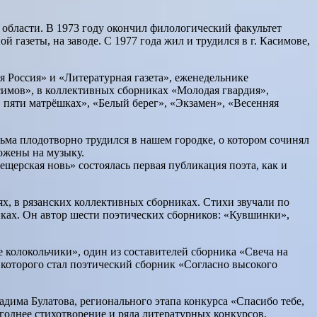
 области. В 1973 году окончил филологический факультет
й газеты, на заводе. С 1977 года жил и трудился в г. Касимове,
 Россия» и «Литературная газета», еженедельнике
имов», в коллективных сборниках «Молодая гвардия»,
 пяти матрёшках», «Белый берег», «Экзамен», «Весенняя
сьма плодотворно трудился в нашем городке, о котором сочинял
ожены на музыку.
ещерская новь» состоялась первая публикация поэта, как и
ях, в рязанских коллективных сборниках. Стихи звучали по
ках. Он автор шести поэтических сборников: «Кувшинки»,
 колокольчики», один из составителей сборника «Свеча на
ом которого стал поэтический сборник «Согласно высокого
има Булатова, регионального этапа конкурса «Спасибо тебе,
огоднее стихотворение и ряда литературных конкурсов,