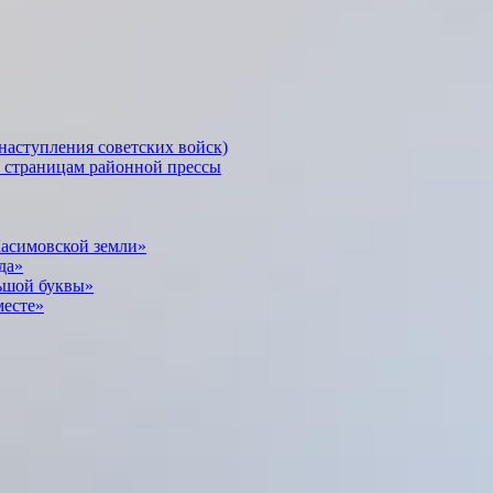
наступления советских войск)
о страницам районной прессы
Касимовской земли»
да»
ьшой буквы»
месте»