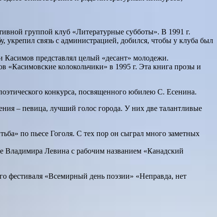
тивной группой клуб «Литературные субботы». В 1991 г.
 укрепил связь с администрацией, добился, чтобы у клуба был
ни Касимов представлял целый «десант» молодежи.
в «Касимовские колокольчики» в 1995 г. Эта книга прозы и
поэтического конкурса, посвященного юбилею С. Есенина.
ения – певица, лучший голос города. У них две талантливые
ба» по пьесе Гоголя. С тех пор он сыграл много заметных
е Владимира Левина с рабочим названием «Канадский
го фестиваля «Всемирный день поэзии» «Неправда, нет