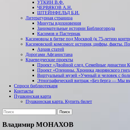
УТКИН В.Ф.
ЧЕРВЯКОВ А.Н.
ШТЕЙНФЕЛЬД Б.И.
Литературная страница
Минуты вдохновения
Занимательные истории Библиогорода
Касимов и Пастернак
Касимовцы в битве под Москвой (к 75-летию контр
Касимовский комсомол: история, цифры, факты. П
Архив статей
Дорогами Афганистана
Краеведческие проекты
Проект «Двойной след. Семейные династии 
Проект «Оленины. Хроника дворянского гнез
Виртуальный музей «Ученый и человек с бол
Этнографический витраж «Без бергə — Мы в
Спроси библиотекаря
Контакты
Пушкинская карта
Пушкинская карта. Купить билет
Поиск
Найти:
Владимир МОНАХОВ