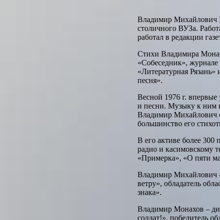
Владимир Михайлович Мо
столичного ВУЗа. Работа
работал в редакции газ
Стихи Владимира Монахо
«Собеседник», журнале 
«Литературная Рязань» 
песня».
Весной 1976 г. впервые
и песни. Музыку к ним 
Владимир Михайлович сти
большинство его стихот
В его активе более 300
радио и касимовскому т
«Примерка», «О пяти ма
Владимир Михайлович – 
ветру», обладатель обла
знака».
Владимир Монахов – дип
солдат!», победитель о