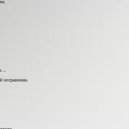
вы.
мы…
ой несравнима.
 вместе…