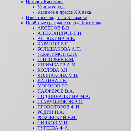
История Касимова
Улицы города
Касимов в прессе XX века
Известные люди – о Касимове
Почётные граждане города Касимова
АКСЁНОВ В.В.
АЛЕКСАНДРОВ Б.Н.
АРТЮХИНА Н.В.
БАРАНОВ В.Г.
БОЛЬШАКОВА А.П.
ГЕРАСИМОВ Е.Ю.
ГРИГОРЬЕВ Е.М.
ИШИМБАЕВ А.М.
КОЗЛОВА З.Н.
КОЛПАКОВА М.Н.
ЛАПИНА Г.В.
МОРОЗОВ Г.С.
ПАЛФЁРОВ В.А.
ПОДШИВАЛКИНА М.А.
ПРАВДОЛЮБОВ В.С.
ПРОВОТОРОВ Ф.И.
РОДИН Н.А.
РЯХОВСКИЙ В.И.
СИЛКОВ М.П.
ТУГЕЕВА Ф.А.