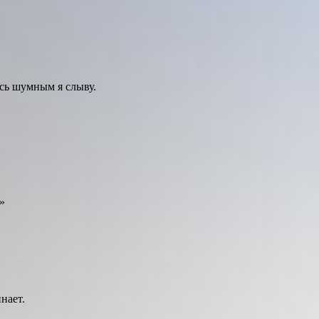
сь шумным я слыву.
»
нает.