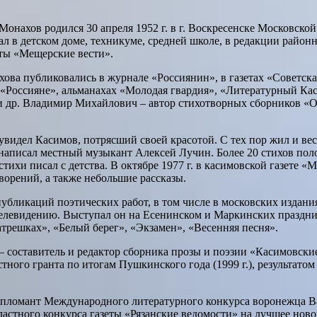
нахов родился 30 апреля 1952 г. в г. Воскресенске Московской
л в детском доме, техникуме, средней школе, в редакции районно
еты «Мещерские вести».
ва публиковались в журнале «Россиянин», в газетах «Советская
«Россияне», альманахах «Молодая гвардия», «Литературный Кас
и др. Владимир Михайлович – автор стихотворных сборников «О
 увидел Касимов, потрясший своей красотой. С тех пор жил и ве
написал местный музыкант Алексей Лучин. Более 20 стихов пол
хи писал с детства. В октябре 1977 г. в касимовской газете «М
ворений, а также небольшие рассказы.
 публикаций поэтических работ, в том числе в московских издани
елевидению. Выступал он на Есенинском и Маркинских праздни
трешках», «Белый берег», «Экзамен», «Весенняя песня».
составитель и редактор сборника прозы и поэзии «Касимовские
стного гранта по итогам Пушкинского года (1999 г.), результат
ломант Международного литературного конкурса воронежца Вад
бластного конкурса газеты «Рязанские ведомости» на лучшее нов