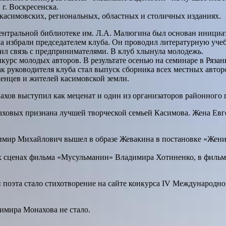
г. Воскресенска.
касимовских, региональных, областных и столичных изданиях.
Центральной библиотеке им. Л.А. Малюгина был основан инициа
избрали председателем клуба. Он проводил литературную учебу,
дил связь с предпринимателями. В клуб хлынула молодежь.
нкурс молодых авторов. В результате осенью на семинаре в Ряза
 руководителя клуба стал выпуск сборника всех местных авторо
женцев и жителей касимовской земли.
ахов выступил как меценат и один из организаторов районного 
наховых признана лучшей творческой семьей Касимова. Жена Евг
мир Михайлович вышел в образе Жевакина в постановке «Женить
х сценах фильма «Мусульманин» Владимира Хотиненко, в фильм
поэта стало стихотворение на сайте конкурса IV Международно
димира Монахова не стало.