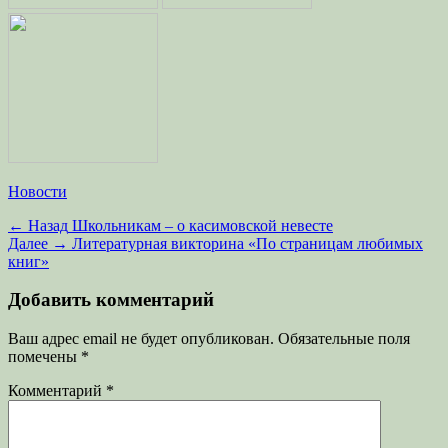
Категории
Новости
Навигация
Предыдущая
← Назад
Школьникам – о касимовской невесте
запись:
Следующая
Далее →
Литературная викторина «По страницам любимых
по
запись:
книг»
записям
Добавить комментарий
Ваш адрес email не будет опубликован.
Обязательные поля
помечены
*
Комментарий
*