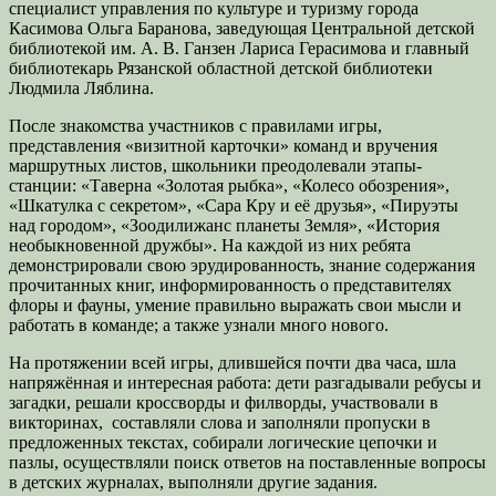
специалист управления по культуре и туризму города
Касимова Ольга Баранова, заведующая Центральной детской
библиотекой им. А. В. Ганзен Лариса Герасимова и главный
библиотекарь Рязанской областной детской библиотеки
Людмила Ляблина.
После знакомства участников с правилами игры,
представления «визитной карточки» команд и вручения
маршрутных листов, школьники преодолевали этапы-
станции: «Таверна «Золотая рыбка», «Колесо обозрения»,
«Шкатулка с секретом», «Сара Кру и её друзья», «Пируэты
над городом», «Зоодилижанс планеты Земля», «История
необыкновенной дружбы». На каждой из них ребята
демонстрировали свою эрудированность, знание содержания
прочитанных книг, информированность о представителях
флоры и фауны, умение правильно выражать свои мысли и
работать в команде; а также узнали много нового.
На протяжении всей игры, длившейся почти два часа, шла
напряжённая и интересная работа: дети разгадывали ребусы и
загадки, решали кроссворды и филворды, участвовали в
викторинах, составляли слова и заполняли пропуски в
предложенных текстах, собирали логические цепочки и
пазлы, осуществляли поиск ответов на поставленные вопросы
в детских журналах, выполняли другие задания.