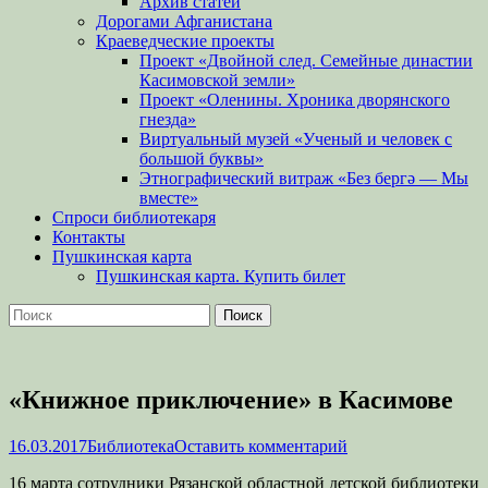
Архив статей
Дорогами Афганистана
Краеведческие проекты
Проект «Двойной след. Семейные династии
Касимовской земли»
Проект «Оленины. Хроника дворянского
гнезда»
Виртуальный музей «Ученый и человек с
большой буквы»
Этнографический витраж «Без бергə — Мы
вместе»
Спроси библиотекаря
Контакты
Пушкинская карта
Пушкинская карта. Купить билет
Поиск
Найти:
«Книжное приключение» в Касимове
Опубликовано
Автор
16.03.2017
Библиотека
Оставить комментарий
16 марта сотрудники Рязанской областной детской библиотеки