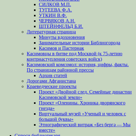
СИЛКОВ М.П.
ТУГЕЕВА Ф.А.
УТКИН В.Ф.
ЧЕРВЯКОВ А.Н.
ШТЕЙНФЕЛЬД Б.И.
Литературная страница
Минуты вдохновения
Занимательные истории Библиогорода
Касимов и Пастернак
Касимовцы в битве под Москвой (к 75-летию
контрнаступления советских войск)
Касимовский комсомол: история, цифры, факты.
По страницам районной прессы
Архив статей
Дорогами Афганистана
Краеведческие проекты
Проект «Двойной след. Семейные династии
Касимовской земли»
Проект «Оленины. Хроника дворянского
гнезда»
Виртуальный музей «Ученый и человек с
большой буквы»
Этнографический витраж «Без бергə — Мы
вместе»
Спроси библиотекаря