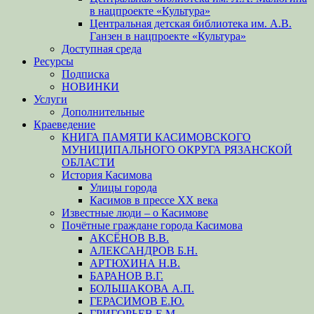
в нацпроекте «Культура»
Центральная детская библиотека им. А.В.
Ганзен в нацпроекте «Культура»
Доступная среда
Ресурсы
Подписка
НОВИНКИ
Услуги
Дополнительные
Краеведение
КНИГА ПАМЯТИ КАСИМОВСКОГО
МУНИЦИПАЛЬНОГО ОКРУГА РЯЗАНСКОЙ
ОБЛАСТИ
История Касимова
Улицы города
Касимов в прессе XX века
Известные люди – о Касимове
Почётные граждане города Касимова
АКСЁНОВ В.В.
АЛЕКСАНДРОВ Б.Н.
АРТЮХИНА Н.В.
БАРАНОВ В.Г.
БОЛЬШАКОВА А.П.
ГЕРАСИМОВ Е.Ю.
ГРИГОРЬЕВ Е.М.