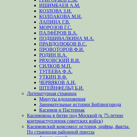
ИШИМБАЕВ А.М.
КОЗЛОВА З.Н.
КОЛПАКОВА М.Н.
ЛАПИНА Г.В.
МОРОЗОВ Г.С.
ПАЛФЁРОВ В.А.
ПОДШИВАЛКИНА М.А.
ПРАВДОЛЮБОВ В.С.
ПРОВОТОРОВ Ф.И.
РОДИН Н.А.
РЯХОВСКИЙ В.И.
СИЛКОВ М.П.
ТУГЕЕВА Ф.А.
УТКИН В.Ф.
ЧЕРВЯКОВ А.Н.
ШТЕЙНФЕЛЬД Б.И.
Литературная страница
Минуты вдохновения
Занимательные истории Библиогорода
Касимов и Пастернак
Касимовцы в битве под Москвой (к 75-летию
контрнаступления советских войск)
Касимовский комсомол: история, цифры, факты.
По страницам районной прессы