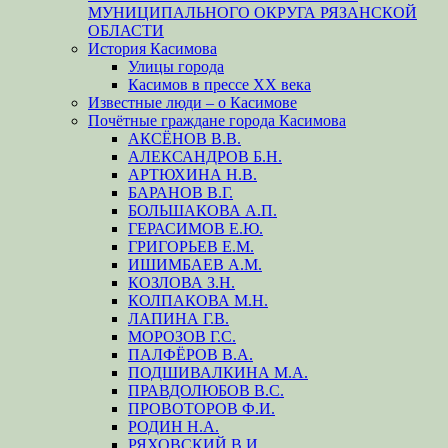
МУНИЦИПАЛЬНОГО ОКРУГА РЯЗАНСКОЙ
ОБЛАСТИ
История Касимова
Улицы города
Касимов в прессе XX века
Известные люди – о Касимове
Почётные граждане города Касимова
АКСЁНОВ В.В.
АЛЕКСАНДРОВ Б.Н.
АРТЮХИНА Н.В.
БАРАНОВ В.Г.
БОЛЬШАКОВА А.П.
ГЕРАСИМОВ Е.Ю.
ГРИГОРЬЕВ Е.М.
ИШИМБАЕВ А.М.
КОЗЛОВА З.Н.
КОЛПАКОВА М.Н.
ЛАПИНА Г.В.
МОРОЗОВ Г.С.
ПАЛФЁРОВ В.А.
ПОДШИВАЛКИНА М.А.
ПРАВДОЛЮБОВ В.С.
ПРОВОТОРОВ Ф.И.
РОДИН Н.А.
РЯХОВСКИЙ В.И.