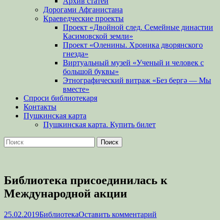
Архив статей
Дорогами Афганистана
Краеведческие проекты
Проект «Двойной след. Семейные династии
Касимовской земли»
Проект «Оленины. Хроника дворянского
гнезда»
Виртуальный музей «Ученый и человек с
большой буквы»
Этнографический витраж «Без бергə — Мы
вместе»
Спроси библиотекаря
Контакты
Пушкинская карта
Пушкинская карта. Купить билет
Поиск
Найти:
Библиотека присоединилась к
Международной акции
Опубликовано
Автор
25.02.2019
Библиотека
Оставить комментарий