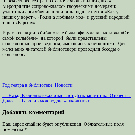
плоскостного театра по сказке «Заюшкина избушка».
Мероприятие сопровождалось творческими номерами:
участники ансамбля исполнили народные песни «Как у
наших у ворот», «Родина любимая моя» и русский народный
танец «Барыня».
В рамках акции в библиотеке была оформлена выставка «От
самой колыбели», на которой были представлены
фольклорные произведения, имеющиеся в библиотеке. Для
маленьких читателей библиотекари проводили беседы о
фольклоре.
Категории
Год театра в библиотеке
,
Новости
Навигация
Предыдущая
← Назад
В библиотеках отмечают День защитника Отечества
запись:
Следующая
Далее →
В роли кукловодов – школьники
по
запись:
записям
Добавить комментарий
Ваш адрес email не будет опубликован.
Обязательные поля
помечены
*