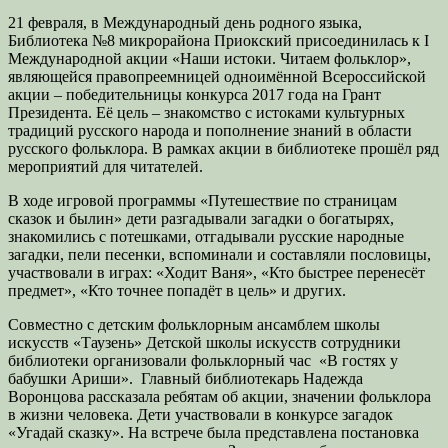
21 февраля, в Международный день родного языка,
Библиотека №8 микрорайона Приокский присоединилась к I
Международной акции «Наши истоки. Читаем фольклор»,
являющейся правопреемницей одноимённой Всероссийской
акции – победительницы конкурса 2017 года на Грант
Президента. Её цель – знакомство с истоками культурных
традиций русского народа и пополнение знаний в области
русского фольклора. В рамках акции в библиотеке прошёл ряд
мероприятий для читателей.
В ходе игровой программы «Путешествие по страницам
сказок и былин» дети разгадывали загадки о богатырях,
знакомились с потешками, отгадывали русские народные
загадки, пели песенки, вспоминали и составляли пословицы,
участвовали в играх: «Ходит Ваня», «Кто быстрее перенесёт
предмет», «Кто точнее попадёт в цель» и других.
Совместно с детским фольклорным ансамблем школы
искусств «Таузень» Детской школы искусств сотрудники
библиотеки организовали фольклорный час «В гостях у
бабушки Ариши». Главный библиотекарь Надежда
Воронцова рассказала ребятам об акции, значении фольклора
в жизни человека. Дети участвовали в конкурсе загадок
«Угадай сказку». На встрече была представлена постановка