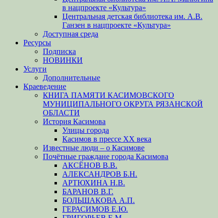
в нацпроекте «Культура»
Центральная детская библиотека им. А.В.
Ганзен в нацпроекте «Культура»
Доступная среда
Ресурсы
Подписка
НОВИНКИ
Услуги
Дополнительные
Краеведение
КНИГА ПАМЯТИ КАСИМОВСКОГО
МУНИЦИПАЛЬНОГО ОКРУГА РЯЗАНСКОЙ
ОБЛАСТИ
История Касимова
Улицы города
Касимов в прессе XX века
Известные люди – о Касимове
Почётные граждане города Касимова
АКСЁНОВ В.В.
АЛЕКСАНДРОВ Б.Н.
АРТЮХИНА Н.В.
БАРАНОВ В.Г.
БОЛЬШАКОВА А.П.
ГЕРАСИМОВ Е.Ю.
ГРИГОРЬЕВ Е.М.