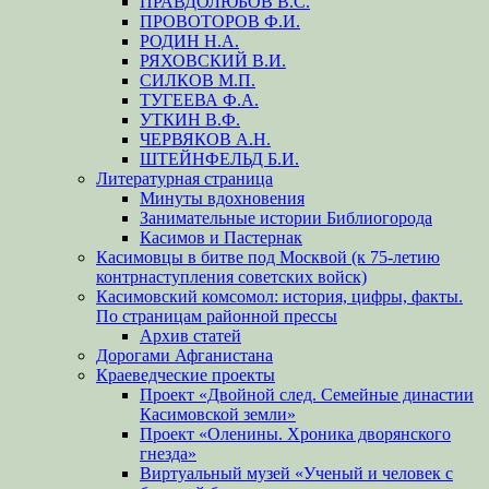
ПРАВДОЛЮБОВ В.С.
ПРОВОТОРОВ Ф.И.
РОДИН Н.А.
РЯХОВСКИЙ В.И.
СИЛКОВ М.П.
ТУГЕЕВА Ф.А.
УТКИН В.Ф.
ЧЕРВЯКОВ А.Н.
ШТЕЙНФЕЛЬД Б.И.
Литературная страница
Минуты вдохновения
Занимательные истории Библиогорода
Касимов и Пастернак
Касимовцы в битве под Москвой (к 75-летию
контрнаступления советских войск)
Касимовский комсомол: история, цифры, факты.
По страницам районной прессы
Архив статей
Дорогами Афганистана
Краеведческие проекты
Проект «Двойной след. Семейные династии
Касимовской земли»
Проект «Оленины. Хроника дворянского
гнезда»
Виртуальный музей «Ученый и человек с