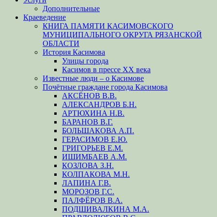
Дополнительные
Краеведение
КНИГА ПАМЯТИ КАСИМОВСКОГО
МУНИЦИПАЛЬНОГО ОКРУГА РЯЗАНСКОЙ
ОБЛАСТИ
История Касимова
Улицы города
Касимов в прессе XX века
Известные люди – о Касимове
Почётные граждане города Касимова
АКСЁНОВ В.В.
АЛЕКСАНДРОВ Б.Н.
АРТЮХИНА Н.В.
БАРАНОВ В.Г.
БОЛЬШАКОВА А.П.
ГЕРАСИМОВ Е.Ю.
ГРИГОРЬЕВ Е.М.
ИШИМБАЕВ А.М.
КОЗЛОВА З.Н.
КОЛПАКОВА М.Н.
ЛАПИНА Г.В.
МОРОЗОВ Г.С.
ПАЛФЁРОВ В.А.
ПОДШИВАЛКИНА М.А.