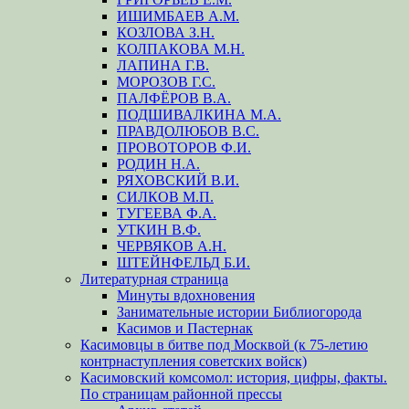
ИШИМБАЕВ А.М.
КОЗЛОВА З.Н.
КОЛПАКОВА М.Н.
ЛАПИНА Г.В.
МОРОЗОВ Г.С.
ПАЛФЁРОВ В.А.
ПОДШИВАЛКИНА М.А.
ПРАВДОЛЮБОВ В.С.
ПРОВОТОРОВ Ф.И.
РОДИН Н.А.
РЯХОВСКИЙ В.И.
СИЛКОВ М.П.
ТУГЕЕВА Ф.А.
УТКИН В.Ф.
ЧЕРВЯКОВ А.Н.
ШТЕЙНФЕЛЬД Б.И.
Литературная страница
Минуты вдохновения
Занимательные истории Библиогорода
Касимов и Пастернак
Касимовцы в битве под Москвой (к 75-летию
контрнаступления советских войск)
Касимовский комсомол: история, цифры, факты.
По страницам районной прессы