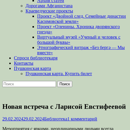
Архив статей
Дорогами Афганистана
Краеведческие проекты
Проект «Двойной след. Семейные династии
Касимовской земли»
Проект «Оленины. Хроника дворянского
гнезда»
Виртуальный музей «Ученый и человек с
большой буквы»
Этнографический витраж «Без бергə — Мы
вместе»
Спроси библиотекаря
Контакты
Пушкинская карта
Пушкинская карта. Купить билет
Поиск
Найти:
Новая встреча с Ларисой Евстифеевой
Опубликовано
Автор
29.02.2024
29.02.2024
Библиотека
1 комментарий
Мероприятия с яркими, неординарными людьми всегда