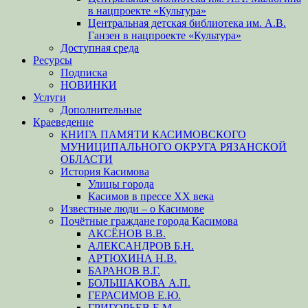
в нацпроекте «Культура»
Центральная детская библиотека им. А.В.
Ганзен в нацпроекте «Культура»
Доступная среда
Ресурсы
Подписка
НОВИНКИ
Услуги
Дополнительные
Краеведение
КНИГА ПАМЯТИ КАСИМОВСКОГО
МУНИЦИПАЛЬНОГО ОКРУГА РЯЗАНСКОЙ
ОБЛАСТИ
История Касимова
Улицы города
Касимов в прессе XX века
Известные люди – о Касимове
Почётные граждане города Касимова
АКСЁНОВ В.В.
АЛЕКСАНДРОВ Б.Н.
АРТЮХИНА Н.В.
БАРАНОВ В.Г.
БОЛЬШАКОВА А.П.
ГЕРАСИМОВ Е.Ю.
ГРИГОРЬЕВ Е.М.