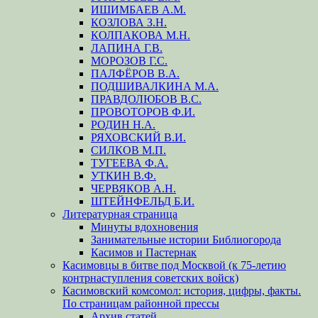
ИШИМБАЕВ А.М.
КОЗЛОВА З.Н.
КОЛПАКОВА М.Н.
ЛАПИНА Г.В.
МОРОЗОВ Г.С.
ПАЛФЁРОВ В.А.
ПОДШИВАЛКИНА М.А.
ПРАВДОЛЮБОВ В.С.
ПРОВОТОРОВ Ф.И.
РОДИН Н.А.
РЯХОВСКИЙ В.И.
СИЛКОВ М.П.
ТУГЕЕВА Ф.А.
УТКИН В.Ф.
ЧЕРВЯКОВ А.Н.
ШТЕЙНФЕЛЬД Б.И.
Литературная страница
Минуты вдохновения
Занимательные истории Библиогорода
Касимов и Пастернак
Касимовцы в битве под Москвой (к 75-летию
контрнаступления советских войск)
Касимовский комсомол: история, цифры, факты.
По страницам районной прессы
Архив статей