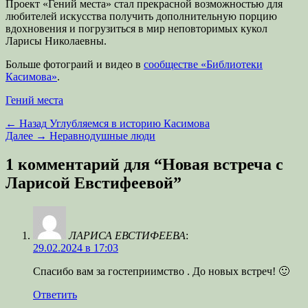
Проект «Гений места» стал прекрасной возможностью для
любителей искусства получить дополнительную порцию
вдохновения и погрузиться в мир неповторимых кукол
Ларисы Николаевны.
Больше фотограий и видео в
сообществе «Библиотеки
Касимова»
.
Категории
Гений места
Навигация
Предыдущая
← Назад
Углубляемся в историю Касимова
запись:
Следующая
Далее →
Неравнодушные люди
по
запись:
записям
1 комментарий для “Новая встреча с
Ларисой Евстифеевой”
ЛАРИСА ЕВСТИФЕЕВА
:
29.02.2024 в 17:03
Спасибо вам за гостеприимство . До новых встреч! 🙂
Ответить