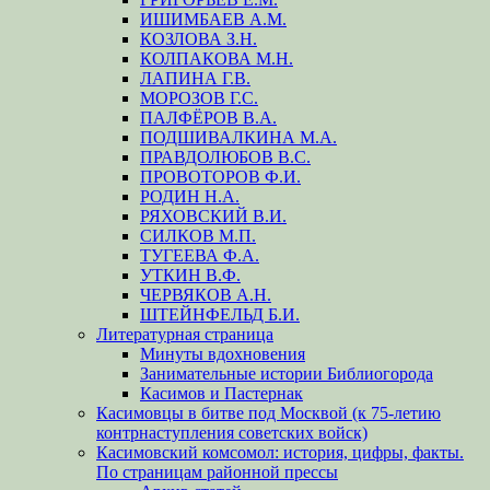
ИШИМБАЕВ А.М.
КОЗЛОВА З.Н.
КОЛПАКОВА М.Н.
ЛАПИНА Г.В.
МОРОЗОВ Г.С.
ПАЛФЁРОВ В.А.
ПОДШИВАЛКИНА М.А.
ПРАВДОЛЮБОВ В.С.
ПРОВОТОРОВ Ф.И.
РОДИН Н.А.
РЯХОВСКИЙ В.И.
СИЛКОВ М.П.
ТУГЕЕВА Ф.А.
УТКИН В.Ф.
ЧЕРВЯКОВ А.Н.
ШТЕЙНФЕЛЬД Б.И.
Литературная страница
Минуты вдохновения
Занимательные истории Библиогорода
Касимов и Пастернак
Касимовцы в битве под Москвой (к 75-летию
контрнаступления советских войск)
Касимовский комсомол: история, цифры, факты.
По страницам районной прессы