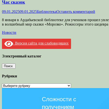
Час сказок
Опубликовано
Автор
09.01.2025
09.01.2025
Библиотека
Оставить комментарий
8 января в Ардабьевской библиотеке для учеников прошел увл
в волшебный мир сказки «Морозко». Режиссеры этого шедевра
Категории
Новости
Версия сайта для слабовидящих
Электронный каталог
Рубрики
Рубрики
Сложности с
получением