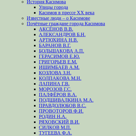
История Касимова
Улицы города
Касимов в прессе XX века
Известные люди – о Касимове
Почётные граждане города Касимова
АКСЁНОВ В.В.
АЛЕКСАНДРОВ Б.Н.
АРТЮХИНА Н.В.
БАРАНОВ В.Г.
БОЛЬШАКОВА А.П.
ГЕРАСИМОВ Е.Ю.
ГРИГОРЬЕВ Е.М.
ИШИМБАЕВ А.М.
КОЗЛОВА З.Н.
КОЛПАКОВА М.Н.
ЛАПИНА Г.В.
МОРОЗОВ Г.С.
ПАЛФЁРОВ В.А.
ПОДШИВАЛКИНА М.А.
ПРАВДОЛЮБОВ В.С.
ПРОВОТОРОВ Ф.И.
РОДИН Н.А.
РЯХОВСКИЙ В.И.
СИЛКОВ М.П.
ТУГЕЕВА Ф.А.