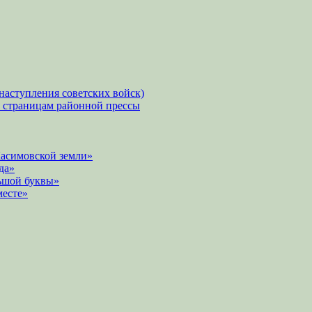
наступления советских войск)
о страницам районной прессы
Касимовской земли»
да»
ьшой буквы»
месте»