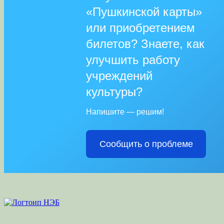
«Пушкинской карты»
или приобретением
билетов? Знаете, как
улучшить работу
учреждений
культуры?
Напишите — решим!
Сообщить о проблеме