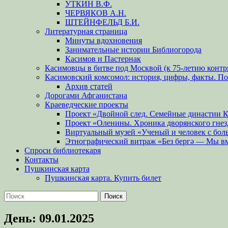
УТКИН В.Ф.
ЧЕРВЯКОВ А.Н.
ШТЕЙНФЕЛЬД Б.И.
Литературная страница
Минуты вдохновения
Занимательные истории Библиогорода
Касимов и Пастернак
Касимовцы в битве под Москвой (к 75-летию контр
Касимовский комсомол: история, цифры, факты. П
Архив статей
Дорогами Афганистана
Краеведческие проекты
Проект «Двойной след. Семейные династии 
Проект «Оленины. Хроника дворянского гнез
Виртуальный музей «Ученый и человек с бол
Этнографический витраж «Без бергə — Мы в
Спроси библиотекаря
Контакты
Пушкинская карта
Пушкинская карта. Купить билет
Поиск
Найти:
День:
09.01.2025