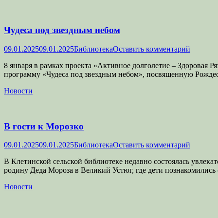
Чудеса под звездным небом
Опубликовано
Автор
09.01.2025
09.01.2025
Библиотека
Оставить комментарий
8 января в рамках проекта «Активное долголетие – Здоровая 
программу «Чудеса под звездным небом», посвященную Рождес
Категории
Новости
В гости к Морозко
Опубликовано
Автор
09.01.2025
09.01.2025
Библиотека
Оставить комментарий
В Клетинской сельской библиотеке недавно состоялась увлекат
родину Деда Мороза в Великий Устюг, где дети познакомилис
Категории
Новости