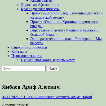
Архив статей
Дорогами Афганистана
Краеведческие проекты
Проект «Двойной след. Семейные династии
Касимовской земли»
Проект «Оленины. Хроника дворянского
гнезда»
Виртуальный музей «Ученый и человек с
большой буквы»
Этнографический витраж «Без бергə — Мы
вместе»
Спроси библиотекаря
Контакты
Пушкинская карта
Пушкинская карта. Купить билет
Поиск
Найти:
Янбаев Ариф Алеевич
Опубликовано
Автор
05.11.2025
05.11.2025
Библиотека
Оставить комментарий
Дорогие друзья!