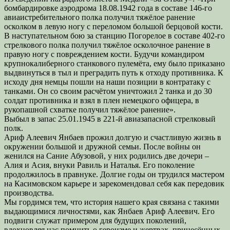
бомбардировке аэродрома 18.08.1942 года в составе 146-го
авиаистребительного полка получил тяжёлое ранение
осколком в левую ногу с переломом большой берцовой кости.
В наступательном бою за станцию Погорелое в составе 402-го
стрелкового полка получил тяжёлое осколочное ранение в
правую ногу с повреждением кости. Будучи командиром
крупнокалиберного станкового пулемёта, ему было приказано
выдвинуться в тыл и преградить путь к отходу противника. К
исходу дня немцы пошли на наши позиции в контратаку с
танками. Он со своим расчётом уничтожил 2 танка и до 30
солдат противника и взял в плен немецкого офицера, в
рукопашной схватке получил тяжёлое ранение».
Выбыл в запас 25.01.1945 в 221-й авиазапасной стрелковый
полк.
Ариф Алеевич Янбаев прожил долгую и счастливую жизнь в
окружении большой и дружной семьи. После войны он
женился на Сание Абузовой, у них родились две дочери –
Алия и Асия, внуки Равиль и Наталья. Его поколение
продолжилось в правнуке. Долгие годы он трудился мастером
на Касимовском карьере и зарекомендовал себя как передовик
производства.
Мы гордимся тем, что история нашего края связана с такими
выдающимися личностями, как Янбаев Ариф Алеевич. Его
подвиги служат примером для будущих поколений,
вдохновляя нас помнить о героизме и жертвах, принесённых