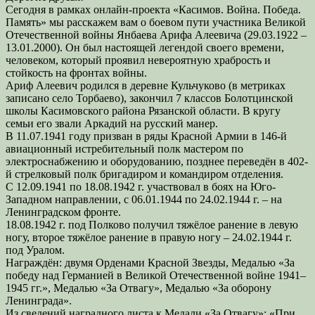
Сегодня в рамках онлайн-проекта «Касимов. Война. Победа.
Память» мы расскажем вам о боевом пути участника Великой
Отечественной войны Янбаева Арифа Алеевича (29.03.1922 –
13.01.2000). Он был настоящей легендой своего времени,
человеком, который проявил невероятную храбрость и
стойкость на фронтах войны.
Ариф Алеевич родился в деревне Кульчуково (в метриках
записано село Торбаево), закончил 7 классов Болотцинской
школы Касимовского района Рязанской области. В кругу
семьи его звали Аркадий на русский манер.
В 11.07.1941 году призван в ряды Красной Армии в 146-й
авиационный истребительный полк мастером по
электроснабжению и оборудованию, позднее переведён в 402-
й стрелковый полк бригадиром и командиром отделения.
С 12.09.1941 по 18.08.1942 г. участвовал в боях на Юго-
Западном направлении, с 06.01.1944 по 24.02.1944 г. – на
Ленинградском фронте.
18.08.1942 г. под Полково получил тяжёлое ранение в левую
ногу, второе тяжёлое ранение в правую ногу – 24.02.1944 г.
под Уралом.
Награждён: двумя Орденами Красной Звезды, Медалью «За
победу над Германией в Великой Отечественной войне 1941–
1945 гг.», Медалью «За Отвагу», Медалью «За оборону
Ленинграда».
Из сведений наградного листа к Медали «За Отвагу»: «При