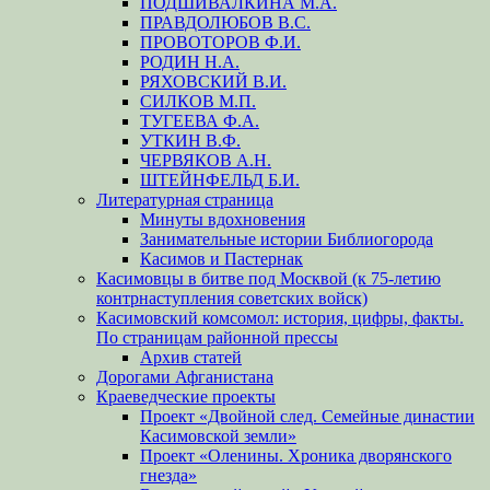
ПОДШИВАЛКИНА М.А.
ПРАВДОЛЮБОВ В.С.
ПРОВОТОРОВ Ф.И.
РОДИН Н.А.
РЯХОВСКИЙ В.И.
СИЛКОВ М.П.
ТУГЕЕВА Ф.А.
УТКИН В.Ф.
ЧЕРВЯКОВ А.Н.
ШТЕЙНФЕЛЬД Б.И.
Литературная страница
Минуты вдохновения
Занимательные истории Библиогорода
Касимов и Пастернак
Касимовцы в битве под Москвой (к 75-летию
контрнаступления советских войск)
Касимовский комсомол: история, цифры, факты.
По страницам районной прессы
Архив статей
Дорогами Афганистана
Краеведческие проекты
Проект «Двойной след. Семейные династии
Касимовской земли»
Проект «Оленины. Хроника дворянского
гнезда»