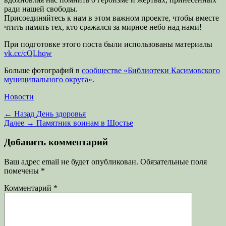
ради нашей свободы.
Присоединяйтесь к нам в этом важном проекте, чтобы вместе
чтить память тех, кто сражался за мирное небо над нами!
При подготовке этого поста были использованы материалы
vk.cc/cQLhqw
Больше фотографий в
сообществе «Библиотеки Касимовского
муниципального округа».
Категории
Новости
Навигация
Предыдущая
← Назад
День здоровья
запись:
Следующая
Далее →
Памятник воинам в Шостье
по
запись:
записям
Добавить комментарий
Ваш адрес email не будет опубликован.
Обязательные поля
помечены
*
Комментарий
*