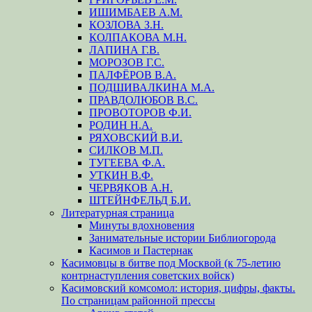
ИШИМБАЕВ А.М.
КОЗЛОВА З.Н.
КОЛПАКОВА М.Н.
ЛАПИНА Г.В.
МОРОЗОВ Г.С.
ПАЛФЁРОВ В.А.
ПОДШИВАЛКИНА М.А.
ПРАВДОЛЮБОВ В.С.
ПРОВОТОРОВ Ф.И.
РОДИН Н.А.
РЯХОВСКИЙ В.И.
СИЛКОВ М.П.
ТУГЕЕВА Ф.А.
УТКИН В.Ф.
ЧЕРВЯКОВ А.Н.
ШТЕЙНФЕЛЬД Б.И.
Литературная страница
Минуты вдохновения
Занимательные истории Библиогорода
Касимов и Пастернак
Касимовцы в битве под Москвой (к 75-летию
контрнаступления советских войск)
Касимовский комсомол: история, цифры, факты.
По страницам районной прессы