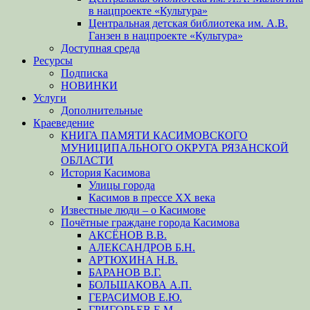
в нацпроекте «Культура»
Центральная детская библиотека им. А.В.
Ганзен в нацпроекте «Культура»
Доступная среда
Ресурсы
Подписка
НОВИНКИ
Услуги
Дополнительные
Краеведение
КНИГА ПАМЯТИ КАСИМОВСКОГО
МУНИЦИПАЛЬНОГО ОКРУГА РЯЗАНСКОЙ
ОБЛАСТИ
История Касимова
Улицы города
Касимов в прессе XX века
Известные люди – о Касимове
Почётные граждане города Касимова
АКСЁНОВ В.В.
АЛЕКСАНДРОВ Б.Н.
АРТЮХИНА Н.В.
БАРАНОВ В.Г.
БОЛЬШАКОВА А.П.
ГЕРАСИМОВ Е.Ю.
ГРИГОРЬЕВ Е.М.