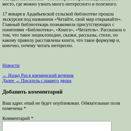
место, где можно узнать много интересного и полезного.
17 января в Ардабьевской сельской библиотеке прошла
экскурсия под названием «Читайте, свой мир открывайте».
Главный библиотекарь познакомила присутствующих с
понятиями «Библиотека», «Книга», «Читатель». Рассказала о
том, что такое энциклопедии, сказки, рассказы, стихи, по
какому правилу расставлены книги, что такое формуляр и,
конечно, почему читать интересно.
Категории
Новости
Навигация
Предыдущая
← Назад
Раз в крещенский вечерок
запись:
Следующая
Далее →
Писатель с нашего двора
по
запись:
записям
Добавить комментарий
Ваш адрес email не будет опубликован.
Обязательные поля
помечены
*
Комментарий
*