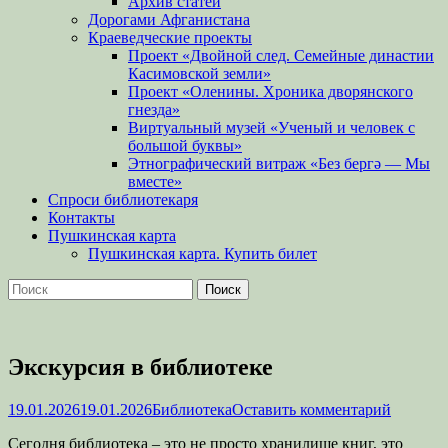
Архив статей
Дорогами Афганистана
Краеведческие проекты
Проект «Двойной след. Семейные династии
Касимовской земли»
Проект «Оленины. Хроника дворянского
гнезда»
Виртуальный музей «Ученый и человек с
большой буквы»
Этнографический витраж «Без бергə — Мы
вместе»
Спроси библиотекаря
Контакты
Пушкинская карта
Пушкинская карта. Купить билет
Поиск
Найти:
Экскурсия в библиотеке
Опубликовано
Автор
19.01.2026
19.01.2026
Библиотека
Оставить комментарий
Сегодня библиотека – это не просто хранилище книг, это