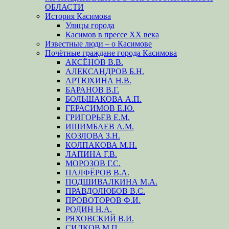
ОБЛАСТИ
История Касимова
Улицы города
Касимов в прессе XX века
Известные люди – о Касимове
Почётные граждане города Касимова
АКСЁНОВ В.В.
АЛЕКСАНДРОВ Б.Н.
АРТЮХИНА Н.В.
БАРАНОВ В.Г.
БОЛЬШАКОВА А.П.
ГЕРАСИМОВ Е.Ю.
ГРИГОРЬЕВ Е.М.
ИШИМБАЕВ А.М.
КОЗЛОВА З.Н.
КОЛПАКОВА М.Н.
ЛАПИНА Г.В.
МОРОЗОВ Г.С.
ПАЛФЁРОВ В.А.
ПОДШИВАЛКИНА М.А.
ПРАВДОЛЮБОВ В.С.
ПРОВОТОРОВ Ф.И.
РОДИН Н.А.
РЯХОВСКИЙ В.И.
СИЛКОВ М.П.