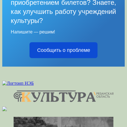
приобретением билетов? Знаете,
как улучшить работу учреждений
культуры?
Напишите — решим!
Сообщить о проблеме