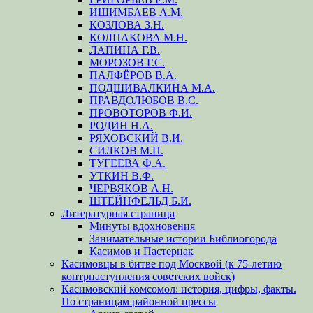
ИШИМБАЕВ А.М.
КОЗЛОВА З.Н.
КОЛПАКОВА М.Н.
ЛАПИНА Г.В.
МОРОЗОВ Г.С.
ПАЛФЁРОВ В.А.
ПОДШИВАЛКИНА М.А.
ПРАВДОЛЮБОВ В.С.
ПРОВОТОРОВ Ф.И.
РОДИН Н.А.
РЯХОВСКИЙ В.И.
СИЛКОВ М.П.
ТУГЕЕВА Ф.А.
УТКИН В.Ф.
ЧЕРВЯКОВ А.Н.
ШТЕЙНФЕЛЬД Б.И.
Литературная страница
Минуты вдохновения
Занимательные истории Библиогорода
Касимов и Пастернак
Касимовцы в битве под Москвой (к 75-летию
контрнаступления советских войск)
Касимовский комсомол: история, цифры, факты.
По страницам районной прессы