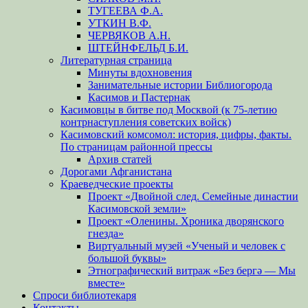
ТУГЕЕВА Ф.А.
УТКИН В.Ф.
ЧЕРВЯКОВ А.Н.
ШТЕЙНФЕЛЬД Б.И.
Литературная страница
Минуты вдохновения
Занимательные истории Библиогорода
Касимов и Пастернак
Касимовцы в битве под Москвой (к 75-летию
контрнаступления советских войск)
Касимовский комсомол: история, цифры, факты.
По страницам районной прессы
Архив статей
Дорогами Афганистана
Краеведческие проекты
Проект «Двойной след. Семейные династии
Касимовской земли»
Проект «Оленины. Хроника дворянского
гнезда»
Виртуальный музей «Ученый и человек с
большой буквы»
Этнографический витраж «Без бергə — Мы
вместе»
Спроси библиотекаря
Контакты