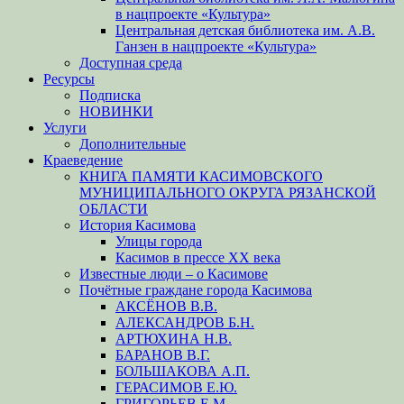
в нацпроекте «Культура»
Центральная детская библиотека им. А.В.
Ганзен в нацпроекте «Культура»
Доступная среда
Ресурсы
Подписка
НОВИНКИ
Услуги
Дополнительные
Краеведение
КНИГА ПАМЯТИ КАСИМОВСКОГО
МУНИЦИПАЛЬНОГО ОКРУГА РЯЗАНСКОЙ
ОБЛАСТИ
История Касимова
Улицы города
Касимов в прессе XX века
Известные люди – о Касимове
Почётные граждане города Касимова
АКСЁНОВ В.В.
АЛЕКСАНДРОВ Б.Н.
АРТЮХИНА Н.В.
БАРАНОВ В.Г.
БОЛЬШАКОВА А.П.
ГЕРАСИМОВ Е.Ю.
ГРИГОРЬЕВ Е.М.