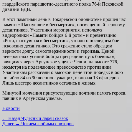
гвардейского парашютно-десантного полка 76-й Псковской
дивизии ВДВ.
В этот памятный день в Токарёвской библиотеке прошёл час
памяти «Шагнувшие в бессмертие», посвященный героизму
десантников. Участники мероприятия, используя
видеоролики «Памяти бойцов 6-й роты» и презентацию
«Рота, шагнувшая в бессмертие», узнали о последнем бое
псковских десантников. Это сражение стало образцом
верности долгу, самоотверженности и героизма. Ценой
невероятных усилий бойцы преградили путь боевикам,
рвущимся через Аргунское ущелье Чечни, на высоте 776,
несмотря на подавляющее превосходство противника.
Участникам рассказали о высокой цене этой победы: в бою
погибло 84 из 90 военнослужащих, включая 13 офицеров.
Лишь шестеро десантников остались в живых.
Минутой молчания присутствующие почтили память героев,
павших в Аргунском ущелье.
Категории
Новости
Навигация
Предыдущая
← Назад
Чудесный ларец сказок
запись:
Следующая
Далее →
Читаем любимых авторов
по
запись: