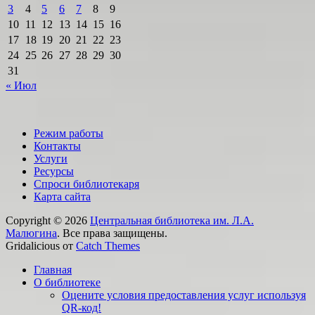
3
4
5
6
7
8
9
10
11
12
13
14
15
16
17
18
19
20
21
22
23
24
25
26
27
28
29
30
31
« Июл
Режим работы
Контакты
Услуги
Ресурсы
Спроси библиотекаря
Карта сайта
Copyright © 2026
Центральная библиотека им. Л.А.
Малюгина
. Все права защищены.
Gridalicious от
Catch Themes
Прокрутить
Главная
вверх
О библиотеке
Оцените условия предоставления услуг используя
QR-код!