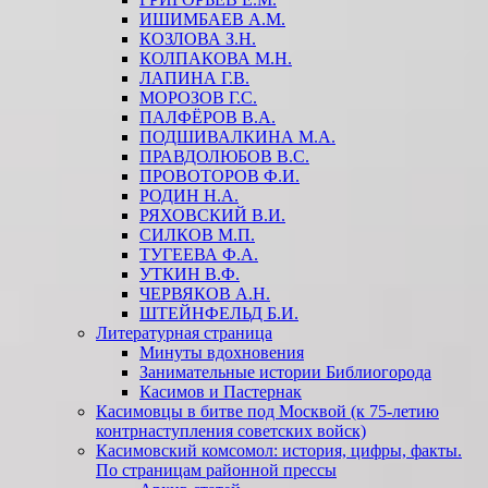
ИШИМБАЕВ А.М.
КОЗЛОВА З.Н.
КОЛПАКОВА М.Н.
ЛАПИНА Г.В.
МОРОЗОВ Г.С.
ПАЛФЁРОВ В.А.
ПОДШИВАЛКИНА М.А.
ПРАВДОЛЮБОВ В.С.
ПРОВОТОРОВ Ф.И.
РОДИН Н.А.
РЯХОВСКИЙ В.И.
СИЛКОВ М.П.
ТУГЕЕВА Ф.А.
УТКИН В.Ф.
ЧЕРВЯКОВ А.Н.
ШТЕЙНФЕЛЬД Б.И.
Литературная страница
Минуты вдохновения
Занимательные истории Библиогорода
Касимов и Пастернак
Касимовцы в битве под Москвой (к 75-летию
контрнаступления советских войск)
Касимовский комсомол: история, цифры, факты.
По страницам районной прессы