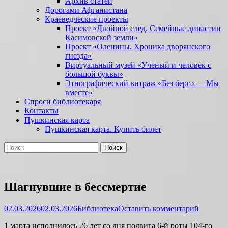
Архив статей
Дорогами Афганистана
Краеведческие проекты
Проект «Двойной след. Семейные династии
Касимовской земли»
Проект «Оленины. Хроника дворянского
гнезда»
Виртуальный музей «Ученый и человек с
большой буквы»
Этнографический витраж «Без бергə — Мы
вместе»
Спроси библиотекаря
Контакты
Пушкинская карта
Пушкинская карта. Купить билет
Поиск
Найти:
Шагнувшие в бессмертие
Опубликовано
Автор
02.03.2026
02.03.2026
Библиотека
Оставить комментарий
1 марта исполнилось 26 лет со дня подвига 6-й роты 104-го