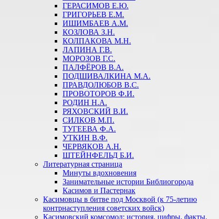
ГЕРАСИМОВ Е.Ю.
ГРИГОРЬЕВ Е.М.
ИШИМБАЕВ А.М.
КОЗЛОВА З.Н.
КОЛПАКОВА М.Н.
ЛАПИНА Г.В.
МОРОЗОВ Г.С.
ПАЛФЁРОВ В.А.
ПОДШИВАЛКИНА М.А.
ПРАВДОЛЮБОВ В.С.
ПРОВОТОРОВ Ф.И.
РОДИН Н.А.
РЯХОВСКИЙ В.И.
СИЛКОВ М.П.
ТУГЕЕВА Ф.А.
УТКИН В.Ф.
ЧЕРВЯКОВ А.Н.
ШТЕЙНФЕЛЬД Б.И.
Литературная страница
Минуты вдохновения
Занимательные истории Библиогорода
Касимов и Пастернак
Касимовцы в битве под Москвой (к 75-летию
контрнаступления советских войск)
Касимовский комсомол: история, цифры, факты.