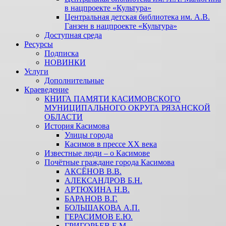
в нацпроекте «Культура»
Центральная детская библиотека им. А.В.
Ганзен в нацпроекте «Культура»
Доступная среда
Ресурсы
Подписка
НОВИНКИ
Услуги
Дополнительные
Краеведение
КНИГА ПАМЯТИ КАСИМОВСКОГО
МУНИЦИПАЛЬНОГО ОКРУГА РЯЗАНСКОЙ
ОБЛАСТИ
История Касимова
Улицы города
Касимов в прессе XX века
Известные люди – о Касимове
Почётные граждане города Касимова
АКСЁНОВ В.В.
АЛЕКСАНДРОВ Б.Н.
АРТЮХИНА Н.В.
БАРАНОВ В.Г.
БОЛЬШАКОВА А.П.
ГЕРАСИМОВ Е.Ю.
ГРИГОРЬЕВ Е.М.