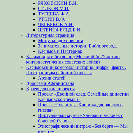
РЯХОВСКИЙ В.И.
СИЛКОВ М.П.
ТУГЕЕВА Ф.А.
УТКИН В.Ф.
ЧЕРВЯКОВ А.Н.
ШТЕЙНФЕЛЬД Б.И.
Литературная страница
Минуты вдохновения
Занимательные истории Библиогорода
Касимов и Пастернак
Касимовцы в битве под Москвой (к 75-летию
контрнаступления советских войск)
Касимовский комсомол: история, цифры, факты.
По страницам районной прессы
Архив статей
Дорогами Афганистана
Краеведческие проекты
Проект «Двойной след. Семейные династии
Касимовской земли»
Проект «Оленины. Хроника дворянского
гнезда»
Виртуальный музей «Ученый и человек с
большой буквы»
Этнографический витраж «Без бергə — Мы
вместе»