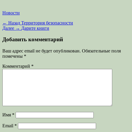
Категории
Новости
Навигация
Предыдущая
← Назад
Территория безопасности
запись:
Следующая
Далее →
Дарите книги
по
запись:
записям
Добавить комментарий
Ваш адрес email не будет опубликован.
Обязательные поля
помечены
*
Комментарий
*
Имя
*
Email
*