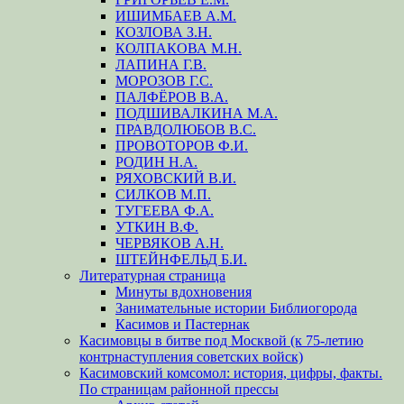
ИШИМБАЕВ А.М.
КОЗЛОВА З.Н.
КОЛПАКОВА М.Н.
ЛАПИНА Г.В.
МОРОЗОВ Г.С.
ПАЛФЁРОВ В.А.
ПОДШИВАЛКИНА М.А.
ПРАВДОЛЮБОВ В.С.
ПРОВОТОРОВ Ф.И.
РОДИН Н.А.
РЯХОВСКИЙ В.И.
СИЛКОВ М.П.
ТУГЕЕВА Ф.А.
УТКИН В.Ф.
ЧЕРВЯКОВ А.Н.
ШТЕЙНФЕЛЬД Б.И.
Литературная страница
Минуты вдохновения
Занимательные истории Библиогорода
Касимов и Пастернак
Касимовцы в битве под Москвой (к 75-летию
контрнаступления советских войск)
Касимовский комсомол: история, цифры, факты.
По страницам районной прессы