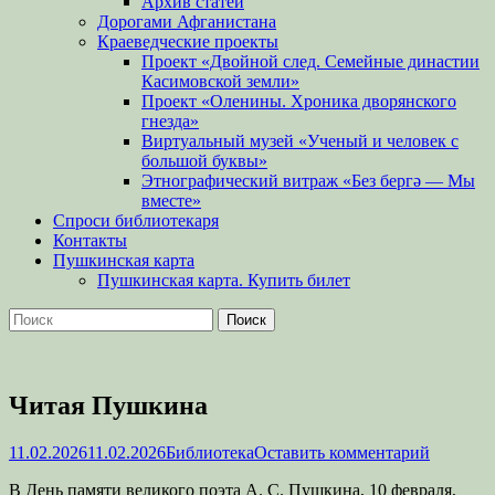
Архив статей
Дорогами Афганистана
Краеведческие проекты
Проект «Двойной след. Семейные династии
Касимовской земли»
Проект «Оленины. Хроника дворянского
гнезда»
Виртуальный музей «Ученый и человек с
большой буквы»
Этнографический витраж «Без бергə — Мы
вместе»
Спроси библиотекаря
Контакты
Пушкинская карта
Пушкинская карта. Купить билет
Поиск
Найти:
Читая Пушкина
Опубликовано
Автор
11.02.2026
11.02.2026
Библиотека
Оставить комментарий
В День памяти великого поэта А. С. Пушкина, 10 февраля,