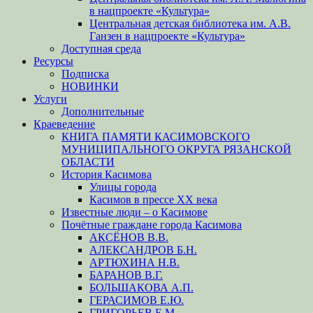
в нацпроекте «Культура»
Центральная детская библиотека им. А.В.
Ганзен в нацпроекте «Культура»
Доступная среда
Ресурсы
Подписка
НОВИНКИ
Услуги
Дополнительные
Краеведение
КНИГА ПАМЯТИ КАСИМОВСКОГО
МУНИЦИПАЛЬНОГО ОКРУГА РЯЗАНСКОЙ
ОБЛАСТИ
История Касимова
Улицы города
Касимов в прессе XX века
Известные люди – о Касимове
Почётные граждане города Касимова
АКСЁНОВ В.В.
АЛЕКСАНДРОВ Б.Н.
АРТЮХИНА Н.В.
БАРАНОВ В.Г.
БОЛЬШАКОВА А.П.
ГЕРАСИМОВ Е.Ю.
ГРИГОРЬЕВ Е.М.