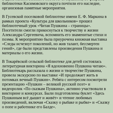
библиотеки Касимовского округа почтили его наследие,
организовав памятные мероприятия.
В Гусевской поселковой библиотеке имени Е. Ф. Маркина в
рамках проекта «Культура для школьников» прошел
библиотечный урок «Читая Пушкина – страницы».
Посетители смогли прикоснуться к творчеству и жизни
Александра Сергеевича, вспомнить его знаменитые стихи и
поэмы. К мероприятию была приурочена книжная выставка
«Следы исчезнут поколений, но жив талант, бессмертен
гений», где были представлены произведения Пушкина и
материалы о его жизни.
В Токарёвской сельской библиотеке для детей состоялась
литературная викторина «Я вдохновенно Пушкина читаю».
Библиотекарь рассказала о жизни и творчестве Пушкина,
провела экскурсию по выставке «И продолжает жить в
потомках вечный Пушкин». Ребята с интересом посмотрели
презентацию «Пушкин – великий русский поэт» и
видеоролик «По сказкам Пушкина», активно участвовали в
викторине и конкурсах. Были подготовлены буклет «Здесь
Пушкиным всё дышит и живёт» и чтение любимых
произведений, включая «Сказку о рыбаке и рыбке» и «Сказку
о попе и работнике его Балде».