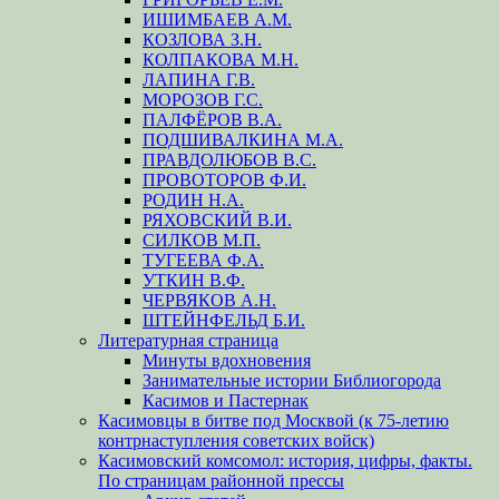
ИШИМБАЕВ А.М.
КОЗЛОВА З.Н.
КОЛПАКОВА М.Н.
ЛАПИНА Г.В.
МОРОЗОВ Г.С.
ПАЛФЁРОВ В.А.
ПОДШИВАЛКИНА М.А.
ПРАВДОЛЮБОВ В.С.
ПРОВОТОРОВ Ф.И.
РОДИН Н.А.
РЯХОВСКИЙ В.И.
СИЛКОВ М.П.
ТУГЕЕВА Ф.А.
УТКИН В.Ф.
ЧЕРВЯКОВ А.Н.
ШТЕЙНФЕЛЬД Б.И.
Литературная страница
Минуты вдохновения
Занимательные истории Библиогорода
Касимов и Пастернак
Касимовцы в битве под Москвой (к 75-летию
контрнаступления советских войск)
Касимовский комсомол: история, цифры, факты.
По страницам районной прессы