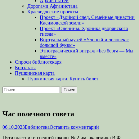
Архив статей
Дорогами Афганистана
Краеведческие проекты
Проект «Двойной след. Семейные династии
Касимовской земли»
Проект «Оленины. Хроника дворянского
гнезда»
Виртуальный музей «Ученый и человек с
большой буквы»
Этнографический витраж «Без бергə — Мы
вместе»
Спроси библиотекаря
Контакты
Пушкинская карта
Пушкинская карта. Купить билет
Поиск
Найти:
Час полезного совета
Опубликовано
Автор
06.10.2023
Библиотека
Оставить комментарий
Пятиклассники средней школы № 2 им. академика В.Ф.