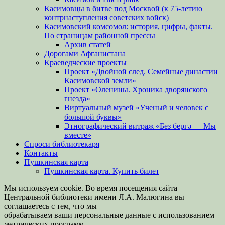
Касимовцы в битве под Москвой (к 75-летию
контрнаступления советских войск)
Касимовский комсомол: история, цифры, факты.
По страницам районной прессы
Архив статей
Дорогами Афганистана
Краеведческие проекты
Проект «Двойной след. Семейные династии
Касимовской земли»
Проект «Оленины. Хроника дворянского
гнезда»
Виртуальный музей «Ученый и человек с
большой буквы»
Этнографический витраж «Без бергə — Мы
вместе»
Спроси библиотекаря
Контакты
Пушкинская карта
Пушкинская карта. Купить билет
Мы используем cookie. Во время посещения сайта
Центральной библиотеки имени Л.А. Малюгина вы
соглашаетесь с тем, что мы
обрабатываем ваши персональные данные с использованием
метрических программ.