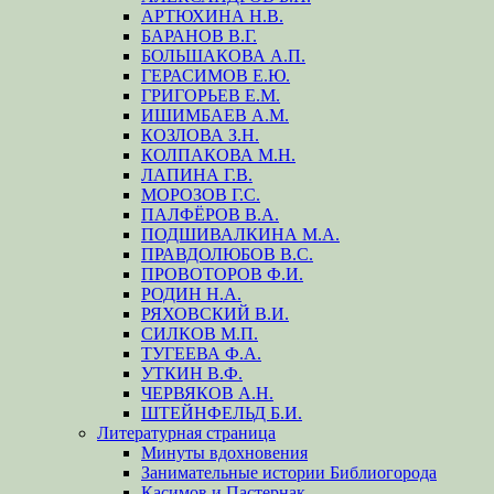
АРТЮХИНА Н.В.
БАРАНОВ В.Г.
БОЛЬШАКОВА А.П.
ГЕРАСИМОВ Е.Ю.
ГРИГОРЬЕВ Е.М.
ИШИМБАЕВ А.М.
КОЗЛОВА З.Н.
КОЛПАКОВА М.Н.
ЛАПИНА Г.В.
МОРОЗОВ Г.С.
ПАЛФЁРОВ В.А.
ПОДШИВАЛКИНА М.А.
ПРАВДОЛЮБОВ В.С.
ПРОВОТОРОВ Ф.И.
РОДИН Н.А.
РЯХОВСКИЙ В.И.
СИЛКОВ М.П.
ТУГЕЕВА Ф.А.
УТКИН В.Ф.
ЧЕРВЯКОВ А.Н.
ШТЕЙНФЕЛЬД Б.И.
Литературная страница
Минуты вдохновения
Занимательные истории Библиогорода
Касимов и Пастернак