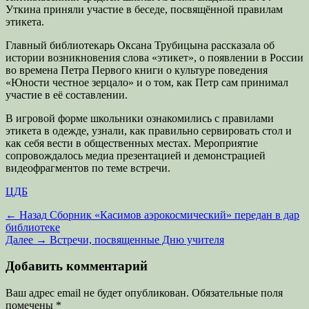
Уткина приняли участие в беседе, посвящённой правилам
этикета.
Главный библиотекарь Оксана Трубицына рассказала об
истории возникновения слова «этикет», о появлении в России
во времена Петра Первого книги о культуре поведения
«Юности честное зерцало» и о том, как Петр сам принимал
участие в её составлении.
В игровой форме школьники ознакомились с правилами
этикета в одежде, узнали, как правильно сервировать стол и
как себя вести в общественных местах. Мероприятие
сопровождалось медиа презентацией и демонстрацией
видеофрагментов по теме встречи.
Категории
ЦДБ
Навигация
Предыдущая
← Назад
Сборник «Касимов аэрокосмический» передан в дар
запись:
библиотеке
по
Следующая
Далее →
Встречи, посвященные Дню учителя
записям
запись:
Добавить комментарий
Ваш адрес email не будет опубликован.
Обязательные поля
помечены
*