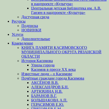
в нацпроекте «Культура»
Центральная детская библиотека им. А.В.
Ганзен в нацпроекте «Культура»
Доступная среда
Ресурсы
Подписка
НОВИНКИ
Услуги
Дополнительные
Краеведение
КНИГА ПАМЯТИ КАСИМОВСКОГО
МУНИЦИПАЛЬНОГО ОКРУГА РЯЗАНСКОЙ
ОБЛАСТИ
История Касимова
Улицы города
Касимов в прессе XX века
Известные люди – о Касимове
Почётные граждане города Касимова
АКСЁНОВ В.В.
АЛЕКСАНДРОВ Б.Н.
АРТЮХИНА Н.В.
БАРАНОВ В.Г.
БОЛЬШАКОВА А.П.
ГЕРАСИМОВ Е.Ю.
ГРИГОРЬЕВ Е.М.