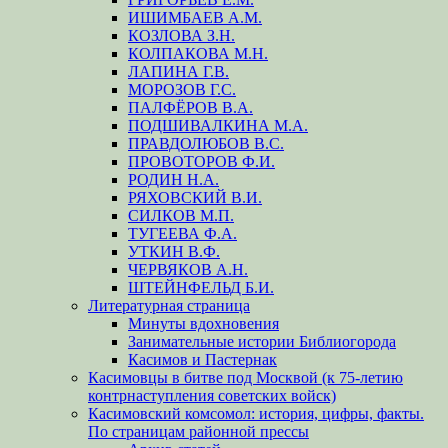
ИШИМБАЕВ А.М.
КОЗЛОВА З.Н.
КОЛПАКОВА М.Н.
ЛАПИНА Г.В.
МОРОЗОВ Г.С.
ПАЛФЁРОВ В.А.
ПОДШИВАЛКИНА М.А.
ПРАВДОЛЮБОВ В.С.
ПРОВОТОРОВ Ф.И.
РОДИН Н.А.
РЯХОВСКИЙ В.И.
СИЛКОВ М.П.
ТУГЕЕВА Ф.А.
УТКИН В.Ф.
ЧЕРВЯКОВ А.Н.
ШТЕЙНФЕЛЬД Б.И.
Литературная страница
Минуты вдохновения
Занимательные истории Библиогорода
Касимов и Пастернак
Касимовцы в битве под Москвой (к 75-летию
контрнаступления советских войск)
Касимовский комсомол: история, цифры, факты.
По страницам районной прессы