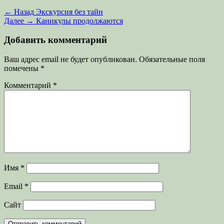
Навигация
Предыдущая
← Назад
Экскурсия без тайн
запись:
Следующая
Далее →
Каникулы продолжаются
по
запись:
записям
Добавить комментарий
Ваш адрес email не будет опубликован.
Обязательные поля
помечены
*
Комментарий
*
Имя
*
Email
*
Сайт