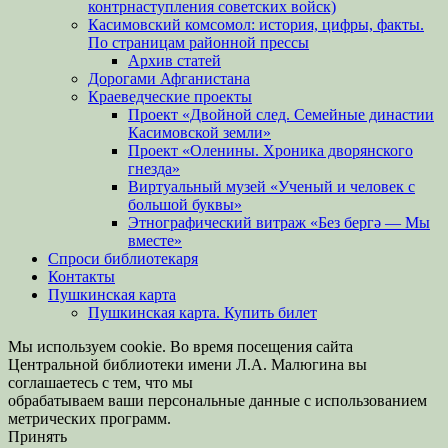
контрнаступления советских войск)
Касимовский комсомол: история, цифры, факты.
По страницам районной прессы
Архив статей
Дорогами Афганистана
Краеведческие проекты
Проект «Двойной след. Семейные династии
Касимовской земли»
Проект «Оленины. Хроника дворянского
гнезда»
Виртуальный музей «Ученый и человек с
большой буквы»
Этнографический витраж «Без бергə — Мы
вместе»
Спроси библиотекаря
Контакты
Пушкинская карта
Пушкинская карта. Купить билет
Мы используем cookie. Во время посещения сайта
Центральной библиотеки имени Л.А. Малюгина вы
соглашаетесь с тем, что мы
обрабатываем ваши персональные данные с использованием
метрических программ.
Принять