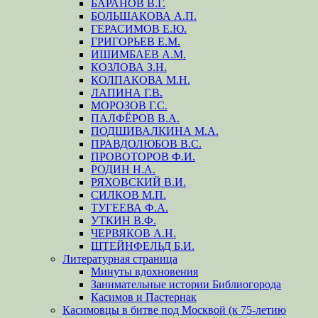
БАРАНОВ В.Г.
БОЛЬШАКОВА А.П.
ГЕРАСИМОВ Е.Ю.
ГРИГОРЬЕВ Е.М.
ИШИМБАЕВ А.М.
КОЗЛОВА З.Н.
КОЛПАКОВА М.Н.
ЛАПИНА Г.В.
МОРОЗОВ Г.С.
ПАЛФЁРОВ В.А.
ПОДШИВАЛКИНА М.А.
ПРАВДОЛЮБОВ В.С.
ПРОВОТОРОВ Ф.И.
РОДИН Н.А.
РЯХОВСКИЙ В.И.
СИЛКОВ М.П.
ТУГЕЕВА Ф.А.
УТКИН В.Ф.
ЧЕРВЯКОВ А.Н.
ШТЕЙНФЕЛЬД Б.И.
Литературная страница
Минуты вдохновения
Занимательные истории Библиогорода
Касимов и Пастернак
Касимовцы в битве под Москвой (к 75-летию