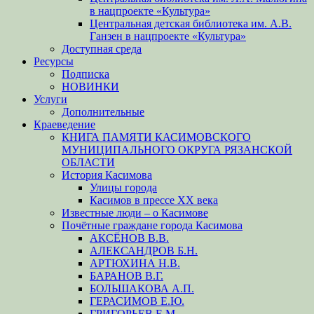
в нацпроекте «Культура»
Центральная детская библиотека им. А.В.
Ганзен в нацпроекте «Культура»
Доступная среда
Ресурсы
Подписка
НОВИНКИ
Услуги
Дополнительные
Краеведение
КНИГА ПАМЯТИ КАСИМОВСКОГО
МУНИЦИПАЛЬНОГО ОКРУГА РЯЗАНСКОЙ
ОБЛАСТИ
История Касимова
Улицы города
Касимов в прессе XX века
Известные люди – о Касимове
Почётные граждане города Касимова
АКСЁНОВ В.В.
АЛЕКСАНДРОВ Б.Н.
АРТЮХИНА Н.В.
БАРАНОВ В.Г.
БОЛЬШАКОВА А.П.
ГЕРАСИМОВ Е.Ю.
ГРИГОРЬЕВ Е.М.