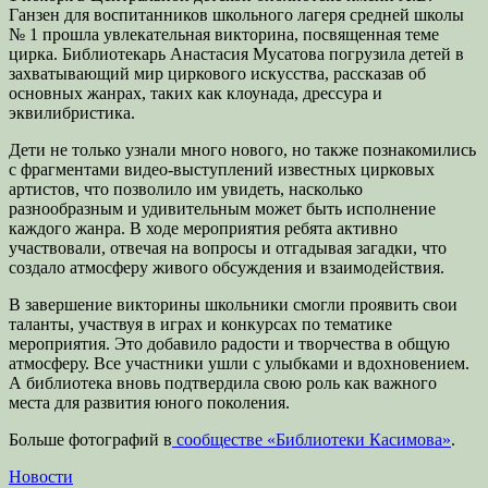
Ганзен для воспитанников школьного лагеря средней школы
№ 1 прошла увлекательная викторина, посвященная теме
цирка. Библиотекарь Анастасия Мусатова погрузила детей в
захватывающий мир циркового искусства, рассказав об
основных жанрах, таких как клоунада, дрессура и
эквилибристика.
Дети не только узнали много нового, но также познакомились
с фрагментами видео-выступлений известных цирковых
артистов, что позволило им увидеть, насколько
разнообразным и удивительным может быть исполнение
каждого жанра. В ходе мероприятия ребята активно
участвовали, отвечая на вопросы и отгадывая загадки, что
создало атмосферу живого обсуждения и взаимодействия.
В завершение викторины школьники смогли проявить свои
таланты, участвуя в играх и конкурсах по тематике
мероприятия. Это добавило радости и творчества в общую
атмосферу. Все участники ушли с улыбками и вдохновением.
А библиотека вновь подтвердила свою роль как важного
места для развития юного поколения.
Больше фотографий в
сообществе «Библиотеки Касимова»
.
Категории
Новости