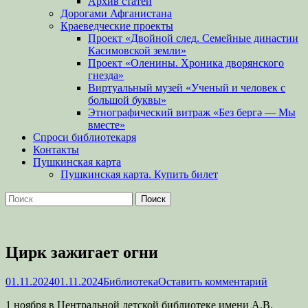
Архив статей
Дорогами Афганистана
Краеведческие проекты
Проект «Двойной след. Семейные династии
Касимовской земли»
Проект «Оленины. Хроника дворянского
гнезда»
Виртуальный музей «Ученый и человек с
большой буквы»
Этнографический витраж «Без бергə — Мы
вместе»
Спроси библиотекаря
Контакты
Пушкинская карта
Пушкинская карта. Купить билет
Поиск
Найти:
Цирк зажигает огни
Опубликовано
Автор
01.11.2024
01.11.2024
Библиотека
Оставить комментарий
1 ноября в Центральной детской библиотеке имени А.В.