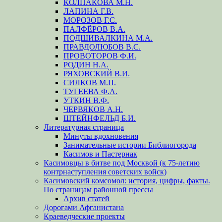
КОЛПАКОВА М.Н.
ЛАПИНА Г.В.
МОРОЗОВ Г.С.
ПАЛФЁРОВ В.А.
ПОДШИВАЛКИНА М.А.
ПРАВДОЛЮБОВ В.С.
ПРОВОТОРОВ Ф.И.
РОДИН Н.А.
РЯХОВСКИЙ В.И.
СИЛКОВ М.П.
ТУГЕЕВА Ф.А.
УТКИН В.Ф.
ЧЕРВЯКОВ А.Н.
ШТЕЙНФЕЛЬД Б.И.
Литературная страница
Минуты вдохновения
Занимательные истории Библиогорода
Касимов и Пастернак
Касимовцы в битве под Москвой (к 75-летию
контрнаступления советских войск)
Касимовский комсомол: история, цифры, факты.
По страницам районной прессы
Архив статей
Дорогами Афганистана
Краеведческие проекты