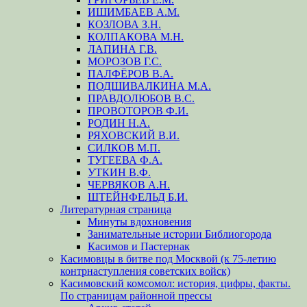
ИШИМБАЕВ А.М.
КОЗЛОВА З.Н.
КОЛПАКОВА М.Н.
ЛАПИНА Г.В.
МОРОЗОВ Г.С.
ПАЛФЁРОВ В.А.
ПОДШИВАЛКИНА М.А.
ПРАВДОЛЮБОВ В.С.
ПРОВОТОРОВ Ф.И.
РОДИН Н.А.
РЯХОВСКИЙ В.И.
СИЛКОВ М.П.
ТУГЕЕВА Ф.А.
УТКИН В.Ф.
ЧЕРВЯКОВ А.Н.
ШТЕЙНФЕЛЬД Б.И.
Литературная страница
Минуты вдохновения
Занимательные истории Библиогорода
Касимов и Пастернак
Касимовцы в битве под Москвой (к 75-летию
контрнаступления советских войск)
Касимовский комсомол: история, цифры, факты.
По страницам районной прессы