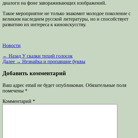
диалоги на фоне завораживающих изображений.
Такое мероприятие не только знакомит молодое поколение с
великим наследием русской литературы, но и способствует
развитию их интереса к киноискусству.
Категории
Новости
Навигация
Предыдущая
← Назад
У сказки тихий голосок
запись:
Следующая
Далее →
Незнайка и пропавшие буквы
по
запись:
записям
Добавить комментарий
Ваш адрес email не будет опубликован.
Обязательные поля
помечены
*
Комментарий
*