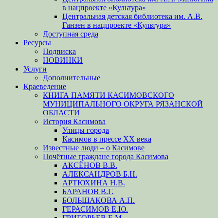
в нацпроекте «Культура»
Центральная детская библиотека им. А.В.
Ганзен в нацпроекте «Культура»
Доступная среда
Ресурсы
Подписка
НОВИНКИ
Услуги
Дополнительные
Краеведение
КНИГА ПАМЯТИ КАСИМОВСКОГО
МУНИЦИПАЛЬНОГО ОКРУГА РЯЗАНСКОЙ
ОБЛАСТИ
История Касимова
Улицы города
Касимов в прессе XX века
Известные люди – о Касимове
Почётные граждане города Касимова
АКСЁНОВ В.В.
АЛЕКСАНДРОВ Б.Н.
АРТЮХИНА Н.В.
БАРАНОВ В.Г.
БОЛЬШАКОВА А.П.
ГЕРАСИМОВ Е.Ю.
ГРИГОРЬЕВ Е.М.