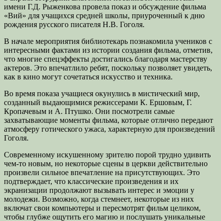
имени Г.Д. Рыженкова провела показ и обсуждение фильма
«Вий» для учащихся средней школы, приуроченный к дню
рождения русского писателя Н.В. Гоголя.
В начале мероприятия библиотекарь познакомила учеников с
интересными фактами из истории создания фильма, отметив,
что многие спецэффекты достигались благодаря мастерству
актеров. Это впечатлило ребят, поскольку позволяет увидеть,
как в кино могут сочетаться искусство и техника.
Во время показа учащиеся окунулись в мистический мир,
созданный выдающимися режиссерами К. Ершовым, Г.
Кропачевым и А. Птушко. Они посмотрели самые
захватывающие моменты фильма, которые отлично передают
атмосферу готического ужаса, характерную для произведений
Гоголя.
Современному искушенному зрителю порой трудно удивить
чем-то новым, но некоторые сцены в церкви действительно
произвели сильное впечатление на присутствующих. Это
подтверждает, что классические произведения и их
экранизации продолжают вызывать интерес и эмоции у
молодежи. Возможно, когда стемнеет, некоторые из них
включат свои компьютеры и пересмотрят фильм целиком,
чтобы глубже ощутить его магию и послушать уникальные