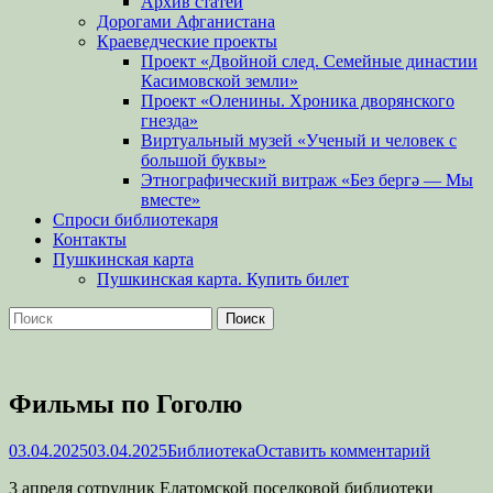
Архив статей
Дорогами Афганистана
Краеведческие проекты
Проект «Двойной след. Семейные династии
Касимовской земли»
Проект «Оленины. Хроника дворянского
гнезда»
Виртуальный музей «Ученый и человек с
большой буквы»
Этнографический витраж «Без бергə — Мы
вместе»
Спроси библиотекаря
Контакты
Пушкинская карта
Пушкинская карта. Купить билет
Поиск
Найти:
Фильмы по Гоголю
Опубликовано
Автор
03.04.2025
03.04.2025
Библиотека
Оставить комментарий
3 апреля сотрудник Елатомской поселковой библиотеки