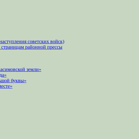
наступления советских войск)
о страницам районной прессы
Касимовской земли»
да»
ьшой буквы»
месте»