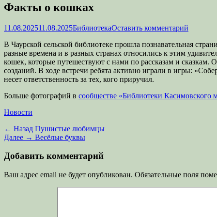
Факты о кошках
Опубликовано
Автор
11.08.2025
11.08.2025
Библиотека
Оставить комментарий
В Чаурской сельской библиотеке прошла познавательная стран
разные времена и в разных странах относились к этим удивит
кошек, которые путешествуют с нами по рассказам и сказкам.
созданий. В ходе встречи ребята активно играли в игры: «Соб
несет ответственность за тех, кого приручил.
Больше фотографий в
сообществе «Библиотеки Касимовского 
Категории
Новости
Навигация
Предыдущая
← Назад
Пушистые любимцы
запись:
Следующая
Далее →
Весёлые буквы
по
запись:
записям
Добавить комментарий
Ваш адрес email не будет опубликован.
Обязательные поля пом