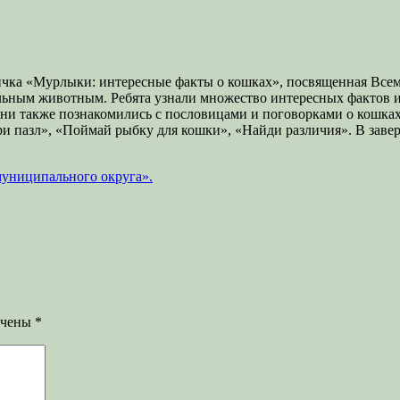
ичка «Мурлыки: интересные факты о кошках», посвященная Всеми
ельным животным. Ребята узнали множество интересных фактов 
 Они также познакомились с пословицами и поговорками о кошка
ери пазл», «Поймай рыбку для кошки», «Найди различия». В зав
муниципального округа».
ечены
*