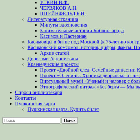
УТКИН В.Ф.
ЧЕРВЯКОВ А.Н.
ШТЕЙНФЕЛЬД Б.И.
Литературная страница
Минуты вдохновения
Занимательные истории Библиогорода
Касимов и Пастернак
Касимовцы в битве под Москвой (к 75-летию контр
Касимовский комсомол: история, цифры, факты. П
Архив статей
Дорогами Афганистана
Краеведческие проекты
Проект «Двойной след. Семейные династии 
Проект «Оленины. Хроника дворянского гнез
Виртуальный музей «Ученый и человек с бол
Этнографический витраж «Без бергə — Мы в
Спроси библиотекаря
Контакты
Пушкинская карта
Пушкинская карта. Купить билет
Поиск
Найти: