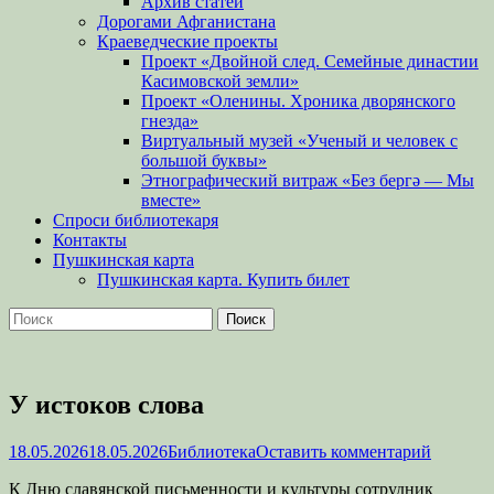
Архив статей
Дорогами Афганистана
Краеведческие проекты
Проект «Двойной след. Семейные династии
Касимовской земли»
Проект «Оленины. Хроника дворянского
гнезда»
Виртуальный музей «Ученый и человек с
большой буквы»
Этнографический витраж «Без бергə — Мы
вместе»
Спроси библиотекаря
Контакты
Пушкинская карта
Пушкинская карта. Купить билет
Поиск
Найти:
У истоков слова
Опубликовано
Автор
18.05.2026
18.05.2026
Библиотека
Оставить комментарий
К Дню славянской письменности и культуры сотрудник