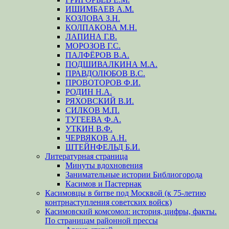
ИШИМБАЕВ А.М.
КОЗЛОВА З.Н.
КОЛПАКОВА М.Н.
ЛАПИНА Г.В.
МОРОЗОВ Г.С.
ПАЛФЁРОВ В.А.
ПОДШИВАЛКИНА М.А.
ПРАВДОЛЮБОВ В.С.
ПРОВОТОРОВ Ф.И.
РОДИН Н.А.
РЯХОВСКИЙ В.И.
СИЛКОВ М.П.
ТУГЕЕВА Ф.А.
УТКИН В.Ф.
ЧЕРВЯКОВ А.Н.
ШТЕЙНФЕЛЬД Б.И.
Литературная страница
Минуты вдохновения
Занимательные истории Библиогорода
Касимов и Пастернак
Касимовцы в битве под Москвой (к 75-летию
контрнаступления советских войск)
Касимовский комсомол: история, цифры, факты.
По страницам районной прессы