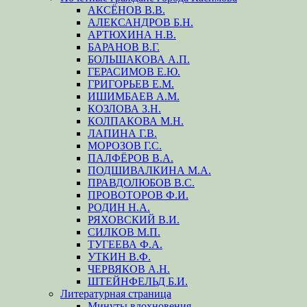
АКСЁНОВ В.В.
АЛЕКСАНДРОВ Б.Н.
АРТЮХИНА Н.В.
БАРАНОВ В.Г.
БОЛЬШАКОВА А.П.
ГЕРАСИМОВ Е.Ю.
ГРИГОРЬЕВ Е.М.
ИШИМБАЕВ А.М.
КОЗЛОВА З.Н.
КОЛПАКОВА М.Н.
ЛАПИНА Г.В.
МОРОЗОВ Г.С.
ПАЛФЁРОВ В.А.
ПОДШИВАЛКИНА М.А.
ПРАВДОЛЮБОВ В.С.
ПРОВОТОРОВ Ф.И.
РОДИН Н.А.
РЯХОВСКИЙ В.И.
СИЛКОВ М.П.
ТУГЕЕВА Ф.А.
УТКИН В.Ф.
ЧЕРВЯКОВ А.Н.
ШТЕЙНФЕЛЬД Б.И.
Литературная страница
Минуты вдохновения