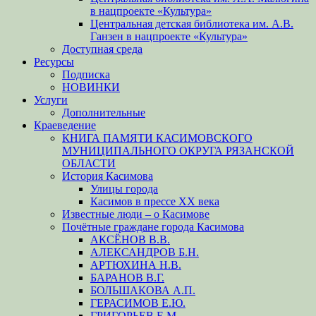
в нацпроекте «Культура»
Центральная детская библиотека им. А.В.
Ганзен в нацпроекте «Культура»
Доступная среда
Ресурсы
Подписка
НОВИНКИ
Услуги
Дополнительные
Краеведение
КНИГА ПАМЯТИ КАСИМОВСКОГО
МУНИЦИПАЛЬНОГО ОКРУГА РЯЗАНСКОЙ
ОБЛАСТИ
История Касимова
Улицы города
Касимов в прессе XX века
Известные люди – о Касимове
Почётные граждане города Касимова
АКСЁНОВ В.В.
АЛЕКСАНДРОВ Б.Н.
АРТЮХИНА Н.В.
БАРАНОВ В.Г.
БОЛЬШАКОВА А.П.
ГЕРАСИМОВ Е.Ю.
ГРИГОРЬЕВ Е.М.