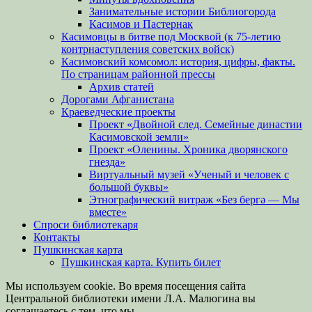
Занимательные истории Библиогорода
Касимов и Пастернак
Касимовцы в битве под Москвой (к 75-летию
контрнаступления советских войск)
Касимовский комсомол: история, цифры, факты.
По страницам районной прессы
Архив статей
Дорогами Афганистана
Краеведческие проекты
Проект «Двойной след. Семейные династии
Касимовской земли»
Проект «Оленины. Хроника дворянского
гнезда»
Виртуальный музей «Ученый и человек с
большой буквы»
Этнографический витраж «Без бергə — Мы
вместе»
Спроси библиотекаря
Контакты
Пушкинская карта
Пушкинская карта. Купить билет
Мы используем cookie. Во время посещения сайта
Центральной библиотеки имени Л.А. Малюгина вы
соглашаетесь с тем, что мы