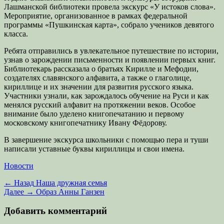
Лашманской библиотеки провела экскурс «У истоков слова».
Мероприятие, организованное в рамках федеральной
программы «Пушкинская карта», собрало учеников девятого
класса.
Ребята отправились в увлекательное путешествие по истории,
узнав о зарождении письменности и появлении первых книг.
Библиотекарь рассказала о братьях Кирилле и Мефодии,
создателях славянского алфавита, а также о глаголице,
кириллице и их значении для развития русского языка.
Участники узнали, как зарождалось обучение на Руси и как
менялся русский алфавит на протяжении веков. Особое
внимание было уделено книгопечатанию и первому
московскому книгопечатнику Ивану Фёдорову.
В завершение экскурса школьники с помощью пера и туши
написали уставные буквы кириллицы и свои имена.
Категории
Новости
Навигация
Предыдущая
← Назад
Наша дружная семья
запись:
Следующая
Далее →
Образ Анны Ганзен
по
запись:
записям
Добавить комментарий