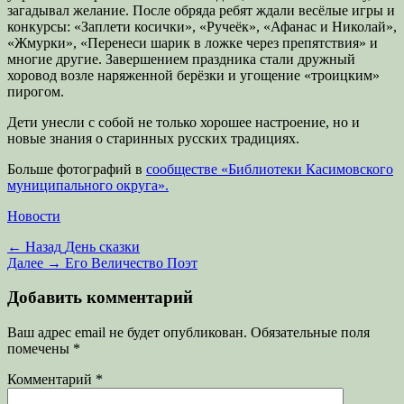
загадывал желание. После обряда ребят ждали весёлые игры и
конкурсы: «Заплети косички», «Ручеёк», «Афанас и Николай»,
«Жмурки», «Перенеси шарик в ложке через препятствия» и
многие другие. Завершением праздника стали дружный
хоровод возле наряженной берёзки и угощение «троицким»
пирогом.
Дети унесли с собой не только хорошее настроение, но и
новые знания о старинных русских традициях.
Больше фотографий в
сообществе «Библиотеки Касимовского
муниципального округа».
Категории
Новости
Навигация
Предыдущая
← Назад
День сказки
запись:
Следующая
Далее →
Его Величество Поэт
по
запись:
записям
Добавить комментарий
Ваш адрес email не будет опубликован.
Обязательные поля
помечены
*
Комментарий
*