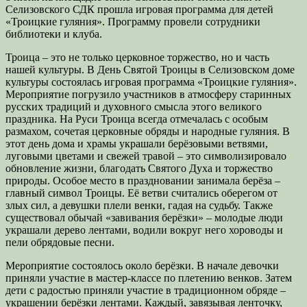
Селизовского СДК прошла игровая программа для детей
«Троицкие гуляния». Программу провели сотрудники
библиотеки и клуба.
Троица – это не только церковное торжество, но и часть
нашей культуры. В День Святой Троицы в Селизовском доме
культуры состоялась игровая программа «Троицкие гуляния».
Мероприятие погрузило участников в атмосферу старинных
русских традиций и духовного смысла этого великого
праздника. На Руси Троица всегда отмечалась с особым
размахом, сочетая церковные обряды и народные гуляния. В
этот день дома и храмы украшали берёзовыми ветвями,
луговыми цветами и свежей травой – это символизировало
обновление жизни, благодать Святого Духа и торжество
природы. Особое место в праздновании занимала берёза –
главный символ Троицы. Её ветви считались оберегом от
злых сил, а девушки плели венки, гадая на судьбу. Также
существовал обычай «завивания берёзки» – молодые люди
украшали дерево лентами, водили вокруг него хороводы и
пели обрядовые песни.
Мероприятие состоялось около берёзки. В начале девочки
приняли участие в мастер-классе по плетению венков. Затем
дети с радостью приняли участие в традиционном обряде –
украшении берёзки лентами. Каждый, завязывая ленточку,