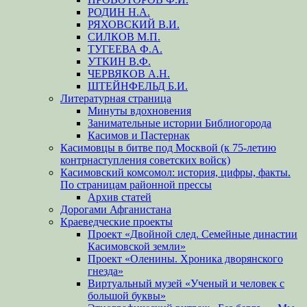
РОДИН Н.А.
РЯХОВСКИЙ В.И.
СИЛКОВ М.П.
ТУГЕЕВА Ф.А.
УТКИН В.Ф.
ЧЕРВЯКОВ А.Н.
ШТЕЙНФЕЛЬД Б.И.
Литературная страница
Минуты вдохновения
Занимательные истории Библиогорода
Касимов и Пастернак
Касимовцы в битве под Москвой (к 75-летию
контрнаступления советских войск)
Касимовский комсомол: история, цифры, факты.
По страницам районной прессы
Архив статей
Дорогами Афганистана
Краеведческие проекты
Проект «Двойной след. Семейные династии
Касимовской земли»
Проект «Оленины. Хроника дворянского
гнезда»
Виртуальный музей «Ученый и человек с
большой буквы»