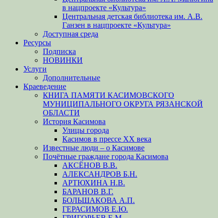
в нацпроекте «Культура»
Центральная детская библиотека им. А.В.
Ганзен в нацпроекте «Культура»
Доступная среда
Ресурсы
Подписка
НОВИНКИ
Услуги
Дополнительные
Краеведение
КНИГА ПАМЯТИ КАСИМОВСКОГО
МУНИЦИПАЛЬНОГО ОКРУГА РЯЗАНСКОЙ
ОБЛАСТИ
История Касимова
Улицы города
Касимов в прессе XX века
Известные люди – о Касимове
Почётные граждане города Касимова
АКСЁНОВ В.В.
АЛЕКСАНДРОВ Б.Н.
АРТЮХИНА Н.В.
БАРАНОВ В.Г.
БОЛЬШАКОВА А.П.
ГЕРАСИМОВ Е.Ю.
ГРИГОРЬЕВ Е.М.