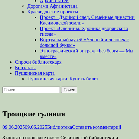
Архив статей
Дорогами Афганистана
Краеведческие проекты
Проект «Двойной след. Семейные династии
Касимовской земли»
Проект «Оленины. Хроника дворянского
гнезда»
Виртуальный музей «Ученый и человек с
большой буквы»
Этнографический витраж «Без бергə — Мы
вместе»
Спроси библиотекаря
Контакты
Пушкинская карта
Пушкинская карта. Купить билет
Поиск
Найти:
Троицкие гуляния
Опубликовано
Автор
09.06.2025
09.06.2025
Библиотека
Оставить комментарий
8 июня на площадке около Селизовской библиотеки и