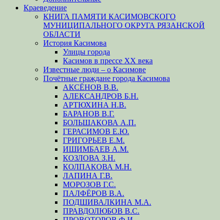
Краеведение
КНИГА ПАМЯТИ КАСИМОВСКОГО
МУНИЦИПАЛЬНОГО ОКРУГА РЯЗАНСКОЙ
ОБЛАСТИ
История Касимова
Улицы города
Касимов в прессе XX века
Известные люди – о Касимове
Почётные граждане города Касимова
АКСЁНОВ В.В.
АЛЕКСАНДРОВ Б.Н.
АРТЮХИНА Н.В.
БАРАНОВ В.Г.
БОЛЬШАКОВА А.П.
ГЕРАСИМОВ Е.Ю.
ГРИГОРЬЕВ Е.М.
ИШИМБАЕВ А.М.
КОЗЛОВА З.Н.
КОЛПАКОВА М.Н.
ЛАПИНА Г.В.
МОРОЗОВ Г.С.
ПАЛФЁРОВ В.А.
ПОДШИВАЛКИНА М.А.
ПРАВДОЛЮБОВ В.С.
ПРОВОТОРОВ Ф.И.