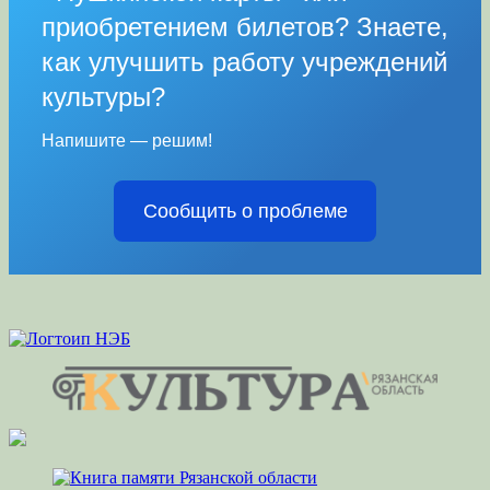
приобретением билетов? Знаете,
как улучшить работу учреждений
культуры?
Напишите — решим!
Сообщить о проблеме