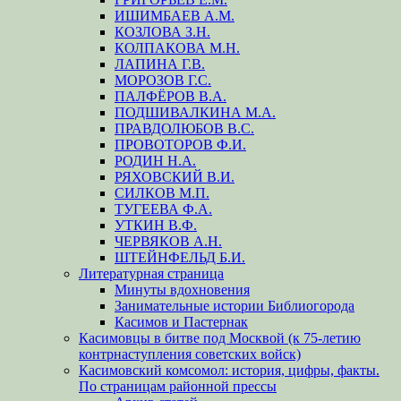
ИШИМБАЕВ А.М.
КОЗЛОВА З.Н.
КОЛПАКОВА М.Н.
ЛАПИНА Г.В.
МОРОЗОВ Г.С.
ПАЛФЁРОВ В.А.
ПОДШИВАЛКИНА М.А.
ПРАВДОЛЮБОВ В.С.
ПРОВОТОРОВ Ф.И.
РОДИН Н.А.
РЯХОВСКИЙ В.И.
СИЛКОВ М.П.
ТУГЕЕВА Ф.А.
УТКИН В.Ф.
ЧЕРВЯКОВ А.Н.
ШТЕЙНФЕЛЬД Б.И.
Литературная страница
Минуты вдохновения
Занимательные истории Библиогорода
Касимов и Пастернак
Касимовцы в битве под Москвой (к 75-летию
контрнаступления советских войск)
Касимовский комсомол: история, цифры, факты.
По страницам районной прессы