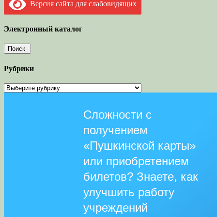
Версия сайта для слабовидящих
Электронный каталог
Рубрики
Рубрики
Сложности с
получением
«Пушкинской карты»
или приобретением
билетов? Знаете, как
улучшить работу
учреждений