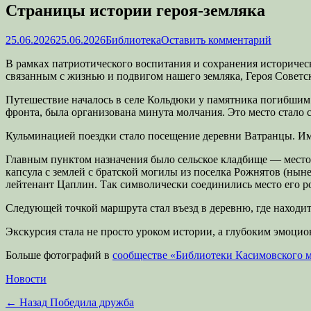
Страницы истории героя-земляка
Опубликовано
Автор
25.06.2026
25.06.2026
Библиотека
Оставить комментарий
В рамках патриотического воспитания и сохранения историческ
связанным с жизнью и подвигом нашего земляка, Героя Советск
Путешествие началось в селе Кольдюки у памятника погибшим 
фронта, была организована минута молчания. Это место стало
Кульминацией поездки стало посещение деревни Ватранцы. Имен
Главным пунктом назначения было сельское кладбище — место у
капсула с землей с братской могилы из поселка Рожнятов (ныне
лейтенант Цаплин. Так символически соединились место его ро
Следующей точкой маршрута стал въезд в деревню, где находит
Экскурсия стала не просто уроком истории, а глубоким эмоци
Больше фотографий в
сообществе «Библиотеки Касимовского 
Категории
Новости
Навигация
Предыдущая
← Назад
Победила дружба