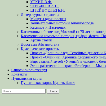
УТКИН В.Ф.
ЧЕРВЯКОВ А.Н.
ШТЕЙНФЕЛЬД Б.И.
Литературная страница
Минуты вдохновения
Занимательные истории Библиогорода
Касимов и Пастернак
Касимовцы в битве под Москвой (к 75-летию контр
Касимовский комсомол: история, цифры, факты. П
Архив статей
Дорогами Афганистана
Краеведческие проекты
Проект «Двойной след. Семейные династии 
Проект «Оленины. Хроника дворянского гнез
Виртуальный музей «Ученый и человек с бол
Этнографический витраж «Без бергə — Мы в
Спроси библиотекаря
Контакты
Пушкинская карта
Пушкинская карта. Купить билет
Поиск
Найти: