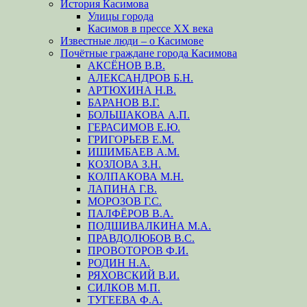
История Касимова
Улицы города
Касимов в прессе XX века
Известные люди – о Касимове
Почётные граждане города Касимова
АКСЁНОВ В.В.
АЛЕКСАНДРОВ Б.Н.
АРТЮХИНА Н.В.
БАРАНОВ В.Г.
БОЛЬШАКОВА А.П.
ГЕРАСИМОВ Е.Ю.
ГРИГОРЬЕВ Е.М.
ИШИМБАЕВ А.М.
КОЗЛОВА З.Н.
КОЛПАКОВА М.Н.
ЛАПИНА Г.В.
МОРОЗОВ Г.С.
ПАЛФЁРОВ В.А.
ПОДШИВАЛКИНА М.А.
ПРАВДОЛЮБОВ В.С.
ПРОВОТОРОВ Ф.И.
РОДИН Н.А.
РЯХОВСКИЙ В.И.
СИЛКОВ М.П.
ТУГЕЕВА Ф.А.