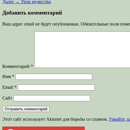
запись:
Следующая
Далее →
Урок мужества
по
запись:
записям
Добавить комментарий
Ваш адрес email не будет опубликован.
Обязательные поля пом
Комментарий
*
Имя
*
Email
*
Сайт
Этот сайт использует Akismet для борьбы со спамом.
Узнайте, 