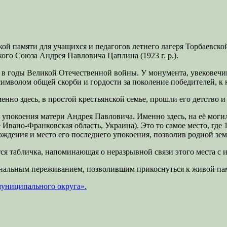
ой памяти для учащихся и педагогов летнего лагеря Торбаевско
ого Союза Андрея Павловича Цаплина (1923 г. р.).
в годы Великой Отечественной войны. У монумента, увековечив
 символом общей скорби и гордости за поколение победителей, 
но здесь, в простой крестьянской семье, прошли его детство и 
покоения матери Андрея Павловича. Именно здесь, на её могиле
 Ивано-Франковская область, Украина). Это то самое место, где
ждения и место его последнего упокоения, позволив родной земл
ся табличка, напоминающая о неразрывной связи этого места с 
ональным переживанием, позволившим прикоснуться к живой памя
муниципального округа».