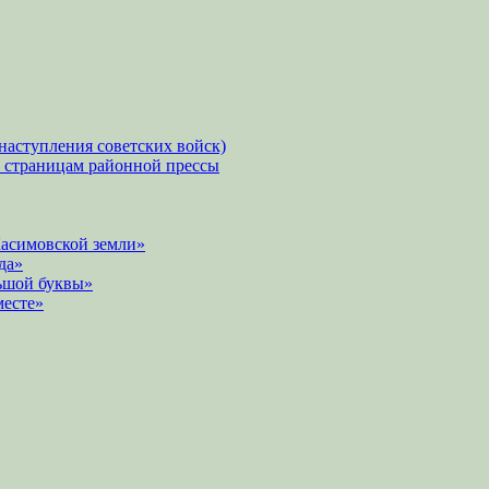
наступления советских войск)
о страницам районной прессы
Касимовской земли»
да»
ьшой буквы»
месте»