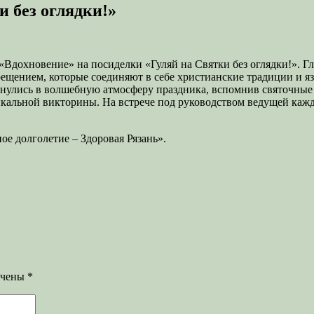
 без оглядки!»
 «Вдохновение» на посиделки «Гуляй на Святки без оглядки!». 
ещением, которые соединяют в себе христианские традиции и яз
кунулись в волшебную атмосферу праздника, вспомнив святочны
ыкальной викторины. На встрече под руководством ведущей кажд
е долголетие – Здоровая Рязань».
ечены
*