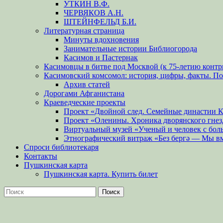
УТКИН В.Ф.
ЧЕРВЯКОВ А.Н.
ШТЕЙНФЕЛЬД Б.И.
Литературная страница
Минуты вдохновения
Занимательные истории Библиогорода
Касимов и Пастернак
Касимовцы в битве под Москвой (к 75-летию контр
Касимовский комсомол: история, цифры, факты. П
Архив статей
Дорогами Афганистана
Краеведческие проекты
Проект «Двойной след. Семейные династии 
Проект «Оленины. Хроника дворянского гнез
Виртуальный музей «Ученый и человек с бол
Этнографический витраж «Без бергə — Мы в
Спроси библиотекаря
Контакты
Пушкинская карта
Пушкинская карта. Купить билет
Поиск
Найти: