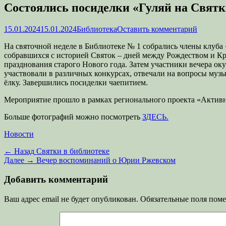
Состоялись посиделки «Гуляй на Святки
Опубликовано
Автор
15.01.2024
15.01.2024
Библиотека
Оставить комментарий
На святочной неделе в Библиотеке № 1 собрались члены клуба
собравшихся с историей Святок – дней между Рождеством и Кр
празднования старого Нового года. Затем участники вечера о
участвовали в различных конкурсах, отвечали на вопросы муз
ёлку. Завершились посиделки чаепитием.
Мероприятие прошло в рамках регионального проекта «Активно
Больше фотографий можно посмотреть
ЗДЕСЬ.
Категории
Новости
Навигация
Предыдущая
← Назад
Святки в библиотеке
запись:
Следующая
Далее →
Вечер воспоминаний о Юрии Ржевском
по
запись:
записям
Добавить комментарий
Ваш адрес email не будет опубликован.
Обязательные поля пом