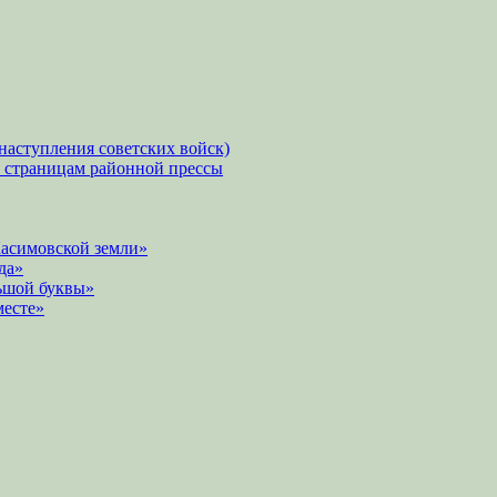
наступления советских войск)
о страницам районной прессы
Касимовской земли»
да»
ьшой буквы»
месте»