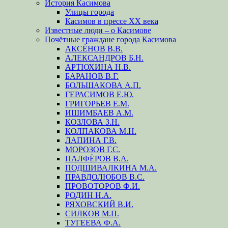
История Касимова
Улицы города
Касимов в прессе XX века
Известные люди – о Касимове
Почётные граждане города Касимова
АКСЁНОВ В.В.
АЛЕКСАНДРОВ Б.Н.
АРТЮХИНА Н.В.
БАРАНОВ В.Г.
БОЛЬШАКОВА А.П.
ГЕРАСИМОВ Е.Ю.
ГРИГОРЬЕВ Е.М.
ИШИМБАЕВ А.М.
КОЗЛОВА З.Н.
КОЛПАКОВА М.Н.
ЛАПИНА Г.В.
МОРОЗОВ Г.С.
ПАЛФЁРОВ В.А.
ПОДШИВАЛКИНА М.А.
ПРАВДОЛЮБОВ В.С.
ПРОВОТОРОВ Ф.И.
РОДИН Н.А.
РЯХОВСКИЙ В.И.
СИЛКОВ М.П.
ТУГЕЕВА Ф.А.