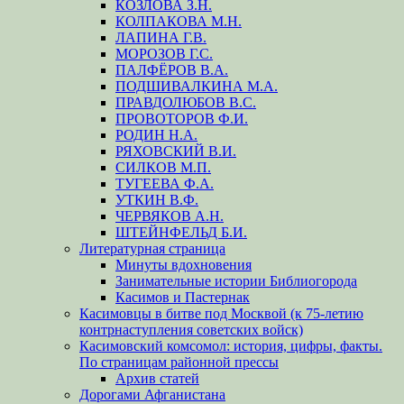
КОЗЛОВА З.Н.
КОЛПАКОВА М.Н.
ЛАПИНА Г.В.
МОРОЗОВ Г.С.
ПАЛФЁРОВ В.А.
ПОДШИВАЛКИНА М.А.
ПРАВДОЛЮБОВ В.С.
ПРОВОТОРОВ Ф.И.
РОДИН Н.А.
РЯХОВСКИЙ В.И.
СИЛКОВ М.П.
ТУГЕЕВА Ф.А.
УТКИН В.Ф.
ЧЕРВЯКОВ А.Н.
ШТЕЙНФЕЛЬД Б.И.
Литературная страница
Минуты вдохновения
Занимательные истории Библиогорода
Касимов и Пастернак
Касимовцы в битве под Москвой (к 75-летию
контрнаступления советских войск)
Касимовский комсомол: история, цифры, факты.
По страницам районной прессы
Архив статей
Дорогами Афганистана