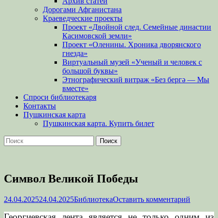
Архив статей
Дорогами Афганистана
Краеведческие проекты
Проект «Двойной след. Семейные династии
Касимовской земли»
Проект «Оленины. Хроника дворянского
гнезда»
Виртуальный музей «Ученый и человек с
большой буквы»
Этнографический витраж «Без бергə — Мы
вместе»
Спроси библиотекаря
Контакты
Пушкинская карта
Пушкинская карта. Купить билет
Поиск
Найти:
Символ Великой Победы
Опубликовано
Автор
24.04.2025
24.04.2025
Библиотека
Оставить комментарий
Георгиевская лента является не только одним из