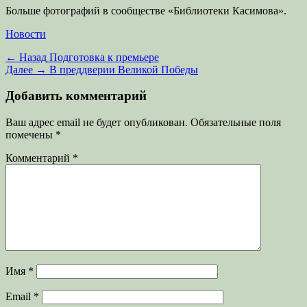
Больше фотографий в сообществе «Библиотеки Касимова».
Категории
Новости
Навигация
Предыдущая
← Назад
Подготовка к премьере
запись:
Следующая
Далее →
В преддверии Великой Победы
по
запись:
записям
Добавить комментарий
Ваш адрес email не будет опубликован.
Обязательные поля
помечены
*
Комментарий
*
Имя
*
Email
*