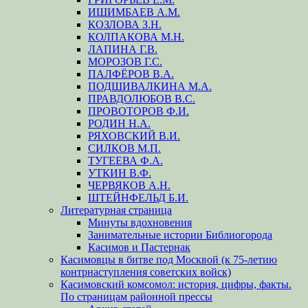
ИШИМБАЕВ А.М.
КОЗЛОВА З.Н.
КОЛПАКОВА М.Н.
ЛАПИНА Г.В.
МОРОЗОВ Г.С.
ПАЛФЁРОВ В.А.
ПОДШИВАЛКИНА М.А.
ПРАВДОЛЮБОВ В.С.
ПРОВОТОРОВ Ф.И.
РОДИН Н.А.
РЯХОВСКИЙ В.И.
СИЛКОВ М.П.
ТУГЕЕВА Ф.А.
УТКИН В.Ф.
ЧЕРВЯКОВ А.Н.
ШТЕЙНФЕЛЬД Б.И.
Литературная страница
Минуты вдохновения
Занимательные истории Библиогорода
Касимов и Пастернак
Касимовцы в битве под Москвой (к 75-летию
контрнаступления советских войск)
Касимовский комсомол: история, цифры, факты.
По страницам районной прессы