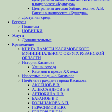
в нацпроекте «Культура»
Центральная детская библиотека им. А.В.
Ганзен в нацпроекте «Культура»
Доступная среда
Ресурсы
Подписка
НОВИНКИ
Услуги
Дополнительные
Краеведение
КНИГА ПАМЯТИ КАСИМОВСКОГО
МУНИЦИПАЛЬНОГО ОКРУГА РЯЗАНСКОЙ
ОБЛАСТИ
История Касимова
Улицы города
Касимов в прессе XX века
Известные люди – о Касимове
Почётные граждане города Касимова
АКСЁНОВ В.В.
АЛЕКСАНДРОВ Б.Н.
АРТЮХИНА Н.В.
БАРАНОВ В.Г.
БОЛЬШАКОВА А.П.
ГЕРАСИМОВ Е.Ю.
ГРИГОРЬЕВ Е.М.