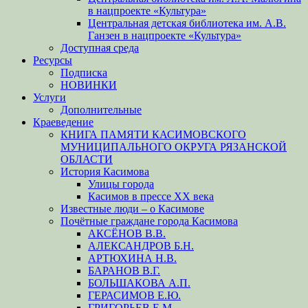
в нацпроекте «Культура»
Центральная детская библиотека им. А.В.
Ганзен в нацпроекте «Культура»
Доступная среда
Ресурсы
Подписка
НОВИНКИ
Услуги
Дополнительные
Краеведение
КНИГА ПАМЯТИ КАСИМОВСКОГО
МУНИЦИПАЛЬНОГО ОКРУГА РЯЗАНСКОЙ
ОБЛАСТИ
История Касимова
Улицы города
Касимов в прессе XX века
Известные люди – о Касимове
Почётные граждане города Касимова
АКСЁНОВ В.В.
АЛЕКСАНДРОВ Б.Н.
АРТЮХИНА Н.В.
БАРАНОВ В.Г.
БОЛЬШАКОВА А.П.
ГЕРАСИМОВ Е.Ю.
ГРИГОРЬЕВ Е.М.