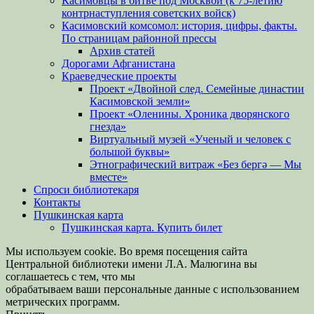
Касимовцы в битве под Москвой (к 75-летию
контрнаступления советских войск)
Касимовский комсомол: история, цифры, факты.
По страницам районной прессы
Архив статей
Дорогами Афганистана
Краеведческие проекты
Проект «Двойной след. Семейные династии
Касимовской земли»
Проект «Оленины. Хроника дворянского
гнезда»
Виртуальный музей «Ученый и человек с
большой буквы»
Этнографический витраж «Без бергə — Мы
вместе»
Спроси библиотекаря
Контакты
Пушкинская карта
Пушкинская карта. Купить билет
Мы используем cookie. Во время посещения сайта
Центральной библиотеки имени Л.А. Малюгина вы
соглашаетесь с тем, что мы
обрабатываем ваши персональные данные с использованием
метрических программ.