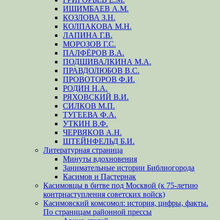
ИШИМБАЕВ А.М.
КОЗЛОВА З.Н.
КОЛПАКОВА М.Н.
ЛАПИНА Г.В.
МОРОЗОВ Г.С.
ПАЛФЁРОВ В.А.
ПОДШИВАЛКИНА М.А.
ПРАВДОЛЮБОВ В.С.
ПРОВОТОРОВ Ф.И.
РОДИН Н.А.
РЯХОВСКИЙ В.И.
СИЛКОВ М.П.
ТУГЕЕВА Ф.А.
УТКИН В.Ф.
ЧЕРВЯКОВ А.Н.
ШТЕЙНФЕЛЬД Б.И.
Литературная страница
Минуты вдохновения
Занимательные истории Библиогорода
Касимов и Пастернак
Касимовцы в битве под Москвой (к 75-летию
контрнаступления советских войск)
Касимовский комсомол: история, цифры, факты.
По страницам районной прессы