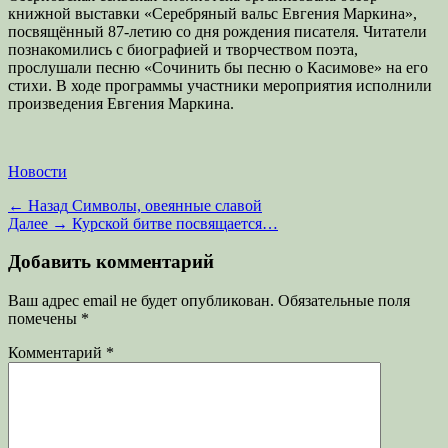
книжной выставки «Серебряный вальс Евгения Маркина»,
посвящённый 87-летию со дня рождения писателя. Читатели
познакомились с биографией и творчеством поэта,
прослушали песню «Сочинить бы песню о Касимове» на его
стихи. В ходе программы участники мероприятия исполнили
произведения Евгения Маркина.
Категории
Новости
Навигация
Предыдущая
← Назад
Символы, овеянные славой
запись:
Следующая
Далее →
Курской битве посвящается…
по
запись:
записям
Добавить комментарий
Ваш адрес email не будет опубликован.
Обязательные поля
помечены
*
Комментарий
*