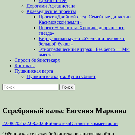
Архив статей
Дорогами Афганистана
Краеведческие проекты
Проект «Двойной след. Семейные династии
Касимовской земли»
Проект «Оленины. Хроника дворянского
гнезда»
Виртуальный музей «Ученый и человек с
большой буквы»
Этнографический витраж «Без бергə — Мы
вместе»
Спроси библиотекаря
Контакты
Пушкинская карта
Пушкинская карта. Купить билет
Поиск
Найти:
Серебряный вальс Евгения Маркина
Опубликовано
Автор
22.08.2025
22.08.2025
Библиотека
Оставить комментарий
Озёрновская сельская библиотека организовала обзор