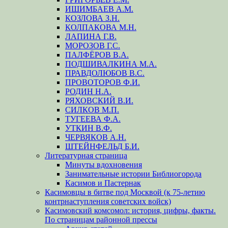
ИШИМБАЕВ А.М.
КОЗЛОВА З.Н.
КОЛПАКОВА М.Н.
ЛАПИНА Г.В.
МОРОЗОВ Г.С.
ПАЛФЁРОВ В.А.
ПОДШИВАЛКИНА М.А.
ПРАВДОЛЮБОВ В.С.
ПРОВОТОРОВ Ф.И.
РОДИН Н.А.
РЯХОВСКИЙ В.И.
СИЛКОВ М.П.
ТУГЕЕВА Ф.А.
УТКИН В.Ф.
ЧЕРВЯКОВ А.Н.
ШТЕЙНФЕЛЬД Б.И.
Литературная страница
Минуты вдохновения
Занимательные истории Библиогорода
Касимов и Пастернак
Касимовцы в битве под Москвой (к 75-летию
контрнаступления советских войск)
Касимовский комсомол: история, цифры, факты.
По страницам районной прессы