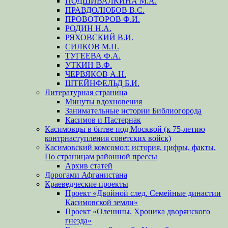
ПОДШИВАЛКИНА М.А.
ПРАВДОЛЮБОВ В.С.
ПРОВОТОРОВ Ф.И.
РОДИН Н.А.
РЯХОВСКИЙ В.И.
СИЛКОВ М.П.
ТУГЕЕВА Ф.А.
УТКИН В.Ф.
ЧЕРВЯКОВ А.Н.
ШТЕЙНФЕЛЬД Б.И.
Литературная страница
Минуты вдохновения
Занимательные истории Библиогорода
Касимов и Пастернак
Касимовцы в битве под Москвой (к 75-летию
контрнаступления советских войск)
Касимовский комсомол: история, цифры, факты.
По страницам районной прессы
Архив статей
Дорогами Афганистана
Краеведческие проекты
Проект «Двойной след. Семейные династии
Касимовской земли»
Проект «Оленины. Хроника дворянского
гнезда»