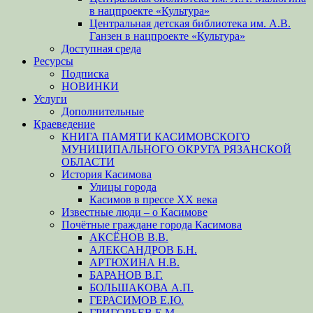
в нацпроекте «Культура»
Центральная детская библиотека им. А.В.
Ганзен в нацпроекте «Культура»
Доступная среда
Ресурсы
Подписка
НОВИНКИ
Услуги
Дополнительные
Краеведение
КНИГА ПАМЯТИ КАСИМОВСКОГО
МУНИЦИПАЛЬНОГО ОКРУГА РЯЗАНСКОЙ
ОБЛАСТИ
История Касимова
Улицы города
Касимов в прессе XX века
Известные люди – о Касимове
Почётные граждане города Касимова
АКСЁНОВ В.В.
АЛЕКСАНДРОВ Б.Н.
АРТЮХИНА Н.В.
БАРАНОВ В.Г.
БОЛЬШАКОВА А.П.
ГЕРАСИМОВ Е.Ю.
ГРИГОРЬЕВ Е.М.