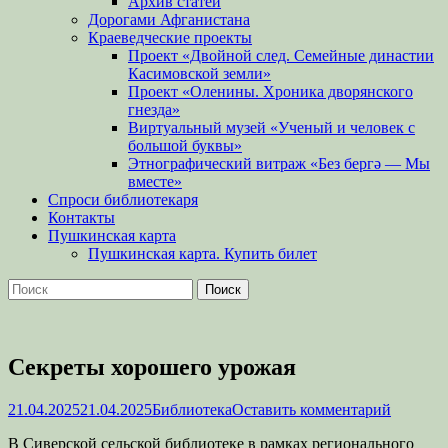
Архив статей
Дорогами Афганистана
Краеведческие проекты
Проект «Двойной след. Семейные династии
Касимовской земли»
Проект «Оленины. Хроника дворянского
гнезда»
Виртуальный музей «Ученый и человек с
большой буквы»
Этнографический витраж «Без бергə — Мы
вместе»
Спроси библиотекаря
Контакты
Пушкинская карта
Пушкинская карта. Купить билет
Поиск
Найти:
Секреты хорошего урожая
Опубликовано
Автор
21.04.2025
21.04.2025
Библиотека
Оставить комментарий
В Сиверской сельской библиотеке в рамках регионального