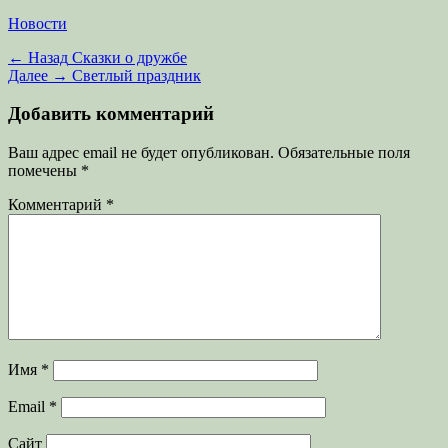
Категории
Новости
Навигация
Предыдущая
← Назад
Сказки о дружбе
запись:
Следующая
Далее →
Светлый праздник
по
запись:
записям
Добавить комментарий
Ваш адрес email не будет опубликован.
Обязательные поля
помечены
*
Комментарий
*
Имя
*
Email
*
Сайт