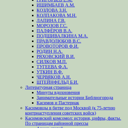
ИШИМБАЕВ А.М.
КОЗЛОВА З.Н.
КОЛПАКОВА М.Н.
ЛАПИНА Г.В.
МОРОЗОВ Г.С.
ПАЛФЁРОВ В.А.
ПОДШИВАЛКИНА М.А.
ПРАВДОЛЮБОВ В.С.
ПРОВОТОРОВ Ф.И.
РОДИН Н.А.
РЯХОВСКИЙ В.И.
СИЛКОВ М.П.
ТУГЕЕВА Ф.А.
УТКИН В.Ф.
ЧЕРВЯКОВ А.Н.
ШТЕЙНФЕЛЬД Б.И.
Литературная страница
Минуты вдохновения
Занимательные истории Библиогорода
Касимов и Пастернак
Касимовцы в битве под Москвой (к 75-летию
контрнаступления советских войск)
Касимовский комсомол: история, цифры, факты.
По страницам районной прессы