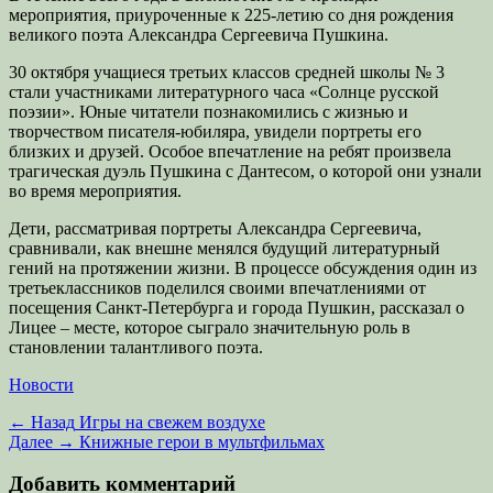
мероприятия, приуроченные к 225-летию со дня рождения
великого поэта Александра Сергеевича Пушкина.
30 октября учащиеся третьих классов средней школы № 3
стали участниками литературного часа «Солнце русской
поэзии». Юные читатели познакомились с жизнью и
творчеством писателя-юбиляра, увидели портреты его
близких и друзей. Особое впечатление на ребят произвела
трагическая дуэль Пушкина с Дантесом, о которой они узнали
во время мероприятия.
Дети, рассматривая портреты Александра Сергеевича,
сравнивали, как внешне менялся будущий литературный
гений на протяжении жизни. В процессе обсуждения один из
третьеклассников поделился своими впечатлениями от
посещения Санкт-Петербурга и города Пушкин, рассказал о
Лицее – месте, которое сыграло значительную роль в
становлении талантливого поэта.
Категории
Новости
Навигация
Предыдущая
← Назад
Игры на свежем воздухе
запись:
Следующая
Далее →
Книжные герои в мультфильмах
по
запись:
записям
Добавить комментарий