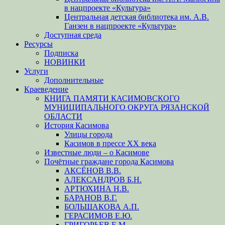
в нацпроекте «Культура»
Центральная детская библиотека им. А.В.
Ганзен в нацпроекте «Культура»
Доступная среда
Ресурсы
Подписка
НОВИНКИ
Услуги
Дополнительные
Краеведение
КНИГА ПАМЯТИ КАСИМОВСКОГО
МУНИЦИПАЛЬНОГО ОКРУГА РЯЗАНСКОЙ
ОБЛАСТИ
История Касимова
Улицы города
Касимов в прессе XX века
Известные люди – о Касимове
Почётные граждане города Касимова
АКСЁНОВ В.В.
АЛЕКСАНДРОВ Б.Н.
АРТЮХИНА Н.В.
БАРАНОВ В.Г.
БОЛЬШАКОВА А.П.
ГЕРАСИМОВ Е.Ю.
ГРИГОРЬЕВ Е.М.