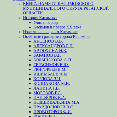
КНИГА ПАМЯТИ КАСИМОВСКОГО
МУНИЦИПАЛЬНОГО ОКРУГА РЯЗАНСКОЙ
ОБЛАСТИ
История Касимова
Улицы города
Касимов в прессе XX века
Известные люди – о Касимове
Почётные граждане города Касимова
АКСЁНОВ В.В.
АЛЕКСАНДРОВ Б.Н.
АРТЮХИНА Н.В.
БАРАНОВ В.Г.
БОЛЬШАКОВА А.П.
ГЕРАСИМОВ Е.Ю.
ГРИГОРЬЕВ Е.М.
ИШИМБАЕВ А.М.
КОЗЛОВА З.Н.
КОЛПАКОВА М.Н.
ЛАПИНА Г.В.
МОРОЗОВ Г.С.
ПАЛФЁРОВ В.А.
ПОДШИВАЛКИНА М.А.
ПРАВДОЛЮБОВ В.С.
ПРОВОТОРОВ Ф.И.
РОДИН Н.А.