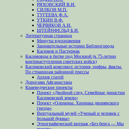
РЯХОВСКИЙ В.И.
СИЛКОВ М.П.
ТУГЕЕВА Ф.А.
УТКИН В.Ф.
ЧЕРВЯКОВ А.Н.
ШТЕЙНФЕЛЬД Б.И.
Литературная страница
Минуты вдохновения
Занимательные истории Библиогорода
Касимов и Пастернак
Касимовцы в битве под Москвой (к 75-летию
контрнаступления советских войск)
Касимовский комсомол: история, цифры, факты.
По страницам районной прессы
Архив статей
Дорогами Афганистана
Краеведческие проекты
Проект «Двойной след. Семейные династии
Касимовской земли»
Проект «Оленины. Хроника дворянского
гнезда»
Виртуальный музей «Ученый и человек с
большой буквы»
Этнографический витраж «Без бергə — Мы
вместе»