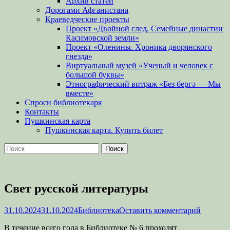
Архив статей
Дорогами Афганистана
Краеведческие проекты
Проект «Двойной след. Семейные династии
Касимовской земли»
Проект «Оленины. Хроника дворянского
гнезда»
Виртуальный музей «Ученый и человек с
большой буквы»
Этнографический витраж «Без бергə — Мы
вместе»
Спроси библиотекаря
Контакты
Пушкинская карта
Пушкинская карта. Купить билет
Поиск
Найти:
Свет русской литературы
Опубликовано
Автор
31.10.2024
31.10.2024
Библиотека
Оставить комментарий
В течение всего года в Библиотеке № 6 проходят