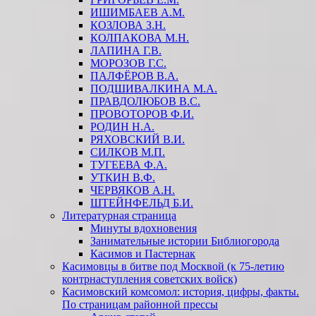
ИШИМБАЕВ А.М.
КОЗЛОВА З.Н.
КОЛПАКОВА М.Н.
ЛАПИНА Г.В.
МОРОЗОВ Г.С.
ПАЛФЁРОВ В.А.
ПОДШИВАЛКИНА М.А.
ПРАВДОЛЮБОВ В.С.
ПРОВОТОРОВ Ф.И.
РОДИН Н.А.
РЯХОВСКИЙ В.И.
СИЛКОВ М.П.
ТУГЕЕВА Ф.А.
УТКИН В.Ф.
ЧЕРВЯКОВ А.Н.
ШТЕЙНФЕЛЬД Б.И.
Литературная страница
Минуты вдохновения
Занимательные истории Библиогорода
Касимов и Пастернак
Касимовцы в битве под Москвой (к 75-летию
контрнаступления советских войск)
Касимовский комсомол: история, цифры, факты.
По страницам районной прессы