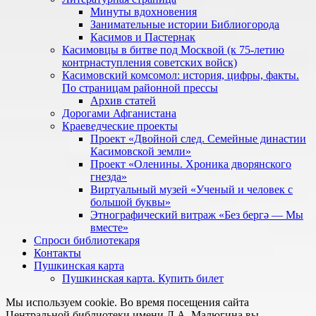
Минуты вдохновения
Занимательные истории Библиогорода
Касимов и Пастернак
Касимовцы в битве под Москвой (к 75-летию
контрнаступления советских войск)
Касимовский комсомол: история, цифры, факты.
По страницам районной прессы
Архив статей
Дорогами Афганистана
Краеведческие проекты
Проект «Двойной след. Семейные династии
Касимовской земли»
Проект «Оленины. Хроника дворянского
гнезда»
Виртуальный музей «Ученый и человек с
большой буквы»
Этнографический витраж «Без бергə — Мы
вместе»
Спроси библиотекаря
Контакты
Пушкинская карта
Пушкинская карта. Купить билет
Мы используем cookie. Во время посещения сайта
Центральной библиотеки имени Л.А. Малюгина вы