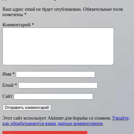
Ваш адрес email не будет опубликован.
Обязательные поля
помечены
*
Комментарий
*
Имя
*
Email
*
Сайт
Этот сайт использует Akismet для борьбы со спамом.
Узнайте,
как обрабатываются ваши данные комментариев
.