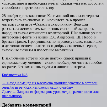
удовольствие и пробуждать мечты! Сказки учат нас доброте и
способности противостоять злу.
28 ноября третьеклассники Касимовской школы-интерната
встретились со сказкой. В Библиотеке № 6 прошла
литературная игра «Сказки и сказочники». Ведущая
рассказала детям о том, как возник сказочный жанр, чем
народная сказка отличается от авторской. Школьники узнали
интересные факты из жизни Г.Х. Андерсена, Ш. Перро, и
братьев Гримм. Прогуливаясь по игровому полю, мальчишки
и девчонки вспоминали злых и добрых сказочных героев,
сказочные сюжеты и известные выражения.
В заключение встречи юные знатоки сказок пришли к
единогласному мнению – сказки необходимо читать в любом
возрасте, без них жизнь скучна и лишена интереса.
Категории
Библиотека №6
Навигация
Предыдущая
← Назад
Команда из Касимова приняла участие в сетевой
запись:
онлайн-игре «Как непохожи наши судьбы»
по
Следующая
Далее →
Защита информации: урок медиаграмотности для
записям
запись:
школьников
Добавить комментарий