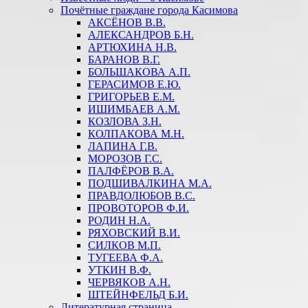
Почётные граждане города Касимова
АКСЁНОВ В.В.
АЛЕКСАНДРОВ Б.Н.
АРТЮХИНА Н.В.
БАРАНОВ В.Г.
БОЛЬШАКОВА А.П.
ГЕРАСИМОВ Е.Ю.
ГРИГОРЬЕВ Е.М.
ИШИМБАЕВ А.М.
КОЗЛОВА З.Н.
КОЛПАКОВА М.Н.
ЛАПИНА Г.В.
МОРОЗОВ Г.С.
ПАЛФЁРОВ В.А.
ПОДШИВАЛКИНА М.А.
ПРАВДОЛЮБОВ В.С.
ПРОВОТОРОВ Ф.И.
РОДИН Н.А.
РЯХОВСКИЙ В.И.
СИЛКОВ М.П.
ТУГЕЕВА Ф.А.
УТКИН В.Ф.
ЧЕРВЯКОВ А.Н.
ШТЕЙНФЕЛЬД Б.И.
Литературная страница