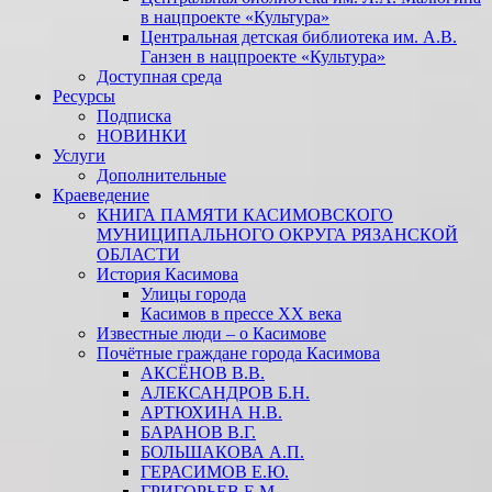
в нацпроекте «Культура»
Центральная детская библиотека им. А.В.
Ганзен в нацпроекте «Культура»
Доступная среда
Ресурсы
Подписка
НОВИНКИ
Услуги
Дополнительные
Краеведение
КНИГА ПАМЯТИ КАСИМОВСКОГО
МУНИЦИПАЛЬНОГО ОКРУГА РЯЗАНСКОЙ
ОБЛАСТИ
История Касимова
Улицы города
Касимов в прессе XX века
Известные люди – о Касимове
Почётные граждане города Касимова
АКСЁНОВ В.В.
АЛЕКСАНДРОВ Б.Н.
АРТЮХИНА Н.В.
БАРАНОВ В.Г.
БОЛЬШАКОВА А.П.
ГЕРАСИМОВ Е.Ю.
ГРИГОРЬЕВ Е.М.