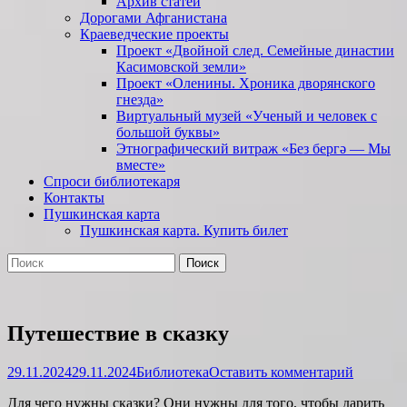
Архив статей
Дорогами Афганистана
Краеведческие проекты
Проект «Двойной след. Семейные династии
Касимовской земли»
Проект «Оленины. Хроника дворянского
гнезда»
Виртуальный музей «Ученый и человек с
большой буквы»
Этнографический витраж «Без бергə — Мы
вместе»
Спроси библиотекаря
Контакты
Пушкинская карта
Пушкинская карта. Купить билет
Поиск
Найти:
Путешествие в сказку
Опубликовано
Автор
29.11.2024
29.11.2024
Библиотека
Оставить комментарий
Для чего нужны сказки? Они нужны для того, чтобы дарить