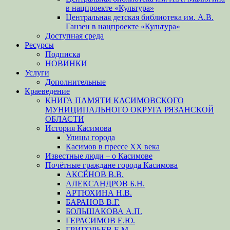
в нацпроекте «Культура»
Центральная детская библиотека им. А.В.
Ганзен в нацпроекте «Культура»
Доступная среда
Ресурсы
Подписка
НОВИНКИ
Услуги
Дополнительные
Краеведение
КНИГА ПАМЯТИ КАСИМОВСКОГО
МУНИЦИПАЛЬНОГО ОКРУГА РЯЗАНСКОЙ
ОБЛАСТИ
История Касимова
Улицы города
Касимов в прессе XX века
Известные люди – о Касимове
Почётные граждане города Касимова
АКСЁНОВ В.В.
АЛЕКСАНДРОВ Б.Н.
АРТЮХИНА Н.В.
БАРАНОВ В.Г.
БОЛЬШАКОВА А.П.
ГЕРАСИМОВ Е.Ю.
ГРИГОРЬЕВ Е.М.