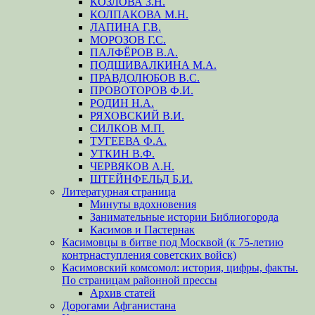
КОЗЛОВА З.Н.
КОЛПАКОВА М.Н.
ЛАПИНА Г.В.
МОРОЗОВ Г.С.
ПАЛФЁРОВ В.А.
ПОДШИВАЛКИНА М.А.
ПРАВДОЛЮБОВ В.С.
ПРОВОТОРОВ Ф.И.
РОДИН Н.А.
РЯХОВСКИЙ В.И.
СИЛКОВ М.П.
ТУГЕЕВА Ф.А.
УТКИН В.Ф.
ЧЕРВЯКОВ А.Н.
ШТЕЙНФЕЛЬД Б.И.
Литературная страница
Минуты вдохновения
Занимательные истории Библиогорода
Касимов и Пастернак
Касимовцы в битве под Москвой (к 75-летию
контрнаступления советских войск)
Касимовский комсомол: история, цифры, факты.
По страницам районной прессы
Архив статей
Дорогами Афганистана