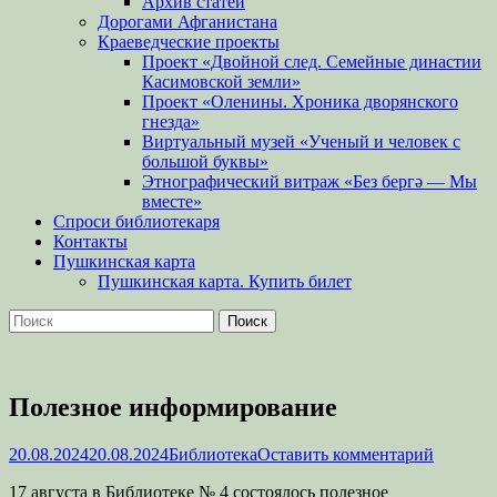
Архив статей
Дорогами Афганистана
Краеведческие проекты
Проект «Двойной след. Семейные династии
Касимовской земли»
Проект «Оленины. Хроника дворянского
гнезда»
Виртуальный музей «Ученый и человек с
большой буквы»
Этнографический витраж «Без бергə — Мы
вместе»
Спроси библиотекаря
Контакты
Пушкинская карта
Пушкинская карта. Купить билет
Поиск
Найти:
Полезное информирование
Опубликовано
Автор
20.08.2024
20.08.2024
Библиотека
Оставить комментарий
17 августа в Библиотеке № 4 состоялось полезное