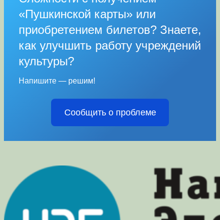
«Пушкинской карты» или
приобретением билетов? Знаете,
как улучшить работу учреждений
культуры?
Напишите — решим!
Сообщить о проблеме