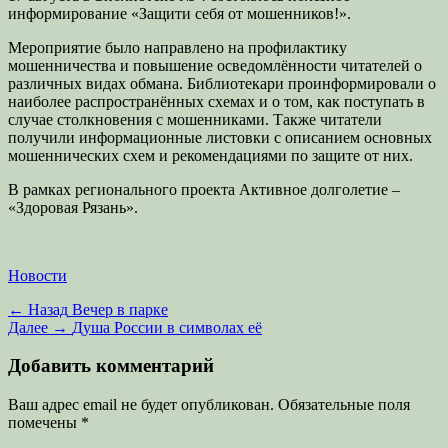
информирование «Защити себя от мошенников!».
Мероприятие было направлено на профилактику
мошенничества и повышение осведомлённости читателей о
различных видах обмана. Библиотекари проинформировали о
наиболее распространённых схемах и о том, как поступать в
случае столкновения с мошенниками. Также читатели
получили информационные листовки с описанием основных
мошеннических схем и рекомендациями по защите от них.
В рамках регионального проекта Активное долголетие –
«Здоровая Рязань».
Категории
Новости
Навигация
Предыдущая
← Назад
Вечер в парке
запись:
Следующая
Далее →
Душа России в символах её
по
запись:
записям
Добавить комментарий
Ваш адрес email не будет опубликован.
Обязательные поля
помечены
*