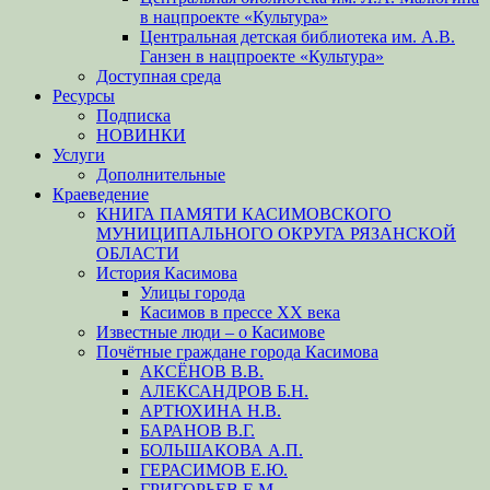
в нацпроекте «Культура»
Центральная детская библиотека им. А.В.
Ганзен в нацпроекте «Культура»
Доступная среда
Ресурсы
Подписка
НОВИНКИ
Услуги
Дополнительные
Краеведение
КНИГА ПАМЯТИ КАСИМОВСКОГО
МУНИЦИПАЛЬНОГО ОКРУГА РЯЗАНСКОЙ
ОБЛАСТИ
История Касимова
Улицы города
Касимов в прессе XX века
Известные люди – о Касимове
Почётные граждане города Касимова
АКСЁНОВ В.В.
АЛЕКСАНДРОВ Б.Н.
АРТЮХИНА Н.В.
БАРАНОВ В.Г.
БОЛЬШАКОВА А.П.
ГЕРАСИМОВ Е.Ю.
ГРИГОРЬЕВ Е.М.