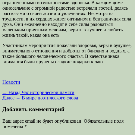
ограниченными возможностями здоровья. В каждом доме
односельчане с огромной радостью встречали гостей, делясь
рассказами о своей жизни и увлечениях. Несмотря на
трудности, в их сердцах живет оптимизм и безграничная сила
духа. Они ежедневно находят в себе силы радоваться
маленьким приятным мелочам, верить в лучшее и любить
жизнь такой, какая она есть.
Участникам мероприятия пожелали здоровья, веры в будущее,
внимательного отношения и доброты от близких и родных, а
также большого человеческого счастья. В качестве знака
внимания были вручены сладкие подарки к чаю.
Категории
Новости
Навигация
Предыдущая
← Назад
Час исторической памяти
запись:
Следующая
Далее →
В мире поэтического слова
по
запись:
записям
Добавить комментарий
Ваш адрес email не будет опубликован.
Обязательные поля
помечены
*