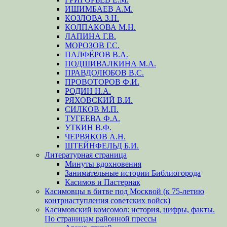
ИШИМБАЕВ А.М.
КОЗЛОВА З.Н.
КОЛПАКОВА М.Н.
ЛАПИНА Г.В.
МОРОЗОВ Г.С.
ПАЛФЁРОВ В.А.
ПОДШИВАЛКИНА М.А.
ПРАВДОЛЮБОВ В.С.
ПРОВОТОРОВ Ф.И.
РОДИН Н.А.
РЯХОВСКИЙ В.И.
СИЛКОВ М.П.
ТУГЕЕВА Ф.А.
УТКИН В.Ф.
ЧЕРВЯКОВ А.Н.
ШТЕЙНФЕЛЬД Б.И.
Литературная страница
Минуты вдохновения
Занимательные истории Библиогорода
Касимов и Пастернак
Касимовцы в битве под Москвой (к 75-летию
контрнаступления советских войск)
Касимовский комсомол: история, цифры, факты.
По страницам районной прессы