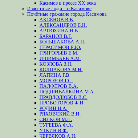
Касимов в прессе XX века
Известные люди – о Касимове
Почётные граждане города Касимова
АКСЁНОВ В.В.
АЛЕКСАНДРОВ Б.Н.
АРТЮХИНА Н.В.
БАРАНОВ В.Г.
БОЛЬШАКОВА А.П.
ГЕРАСИМОВ Е.Ю.
ГРИГОРЬЕВ Е.М.
ИШИМБАЕВ А.М.
КОЗЛОВА З.Н.
КОЛПАКОВА М.Н.
ЛАПИНА Г.В.
МОРОЗОВ Г.С.
ПАЛФЁРОВ В.А.
ПОДШИВАЛКИНА М.А.
ПРАВДОЛЮБОВ В.С.
ПРОВОТОРОВ Ф.И.
РОДИН Н.А.
РЯХОВСКИЙ В.И.
СИЛКОВ М.П.
ТУГЕЕВА Ф.А.
УТКИН В.Ф.
ЧЕРВЯКОВ А.Н.