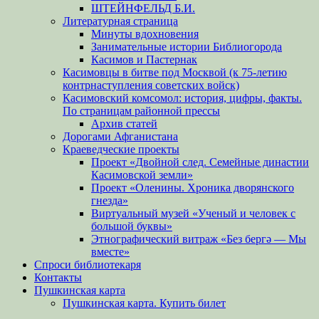
ШТЕЙНФЕЛЬД Б.И.
Литературная страница
Минуты вдохновения
Занимательные истории Библиогорода
Касимов и Пастернак
Касимовцы в битве под Москвой (к 75-летию
контрнаступления советских войск)
Касимовский комсомол: история, цифры, факты.
По страницам районной прессы
Архив статей
Дорогами Афганистана
Краеведческие проекты
Проект «Двойной след. Семейные династии
Касимовской земли»
Проект «Оленины. Хроника дворянского
гнезда»
Виртуальный музей «Ученый и человек с
большой буквы»
Этнографический витраж «Без бергə — Мы
вместе»
Спроси библиотекаря
Контакты
Пушкинская карта
Пушкинская карта. Купить билет