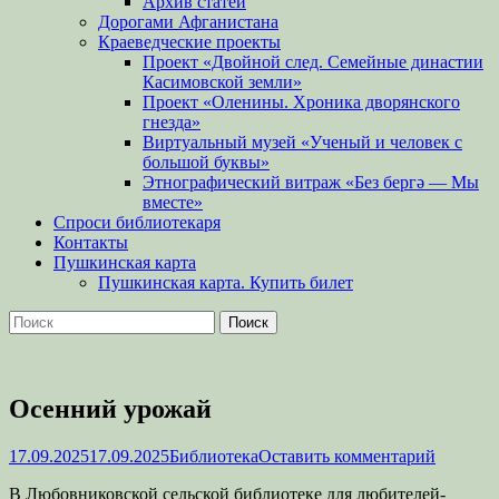
Архив статей
Дорогами Афганистана
Краеведческие проекты
Проект «Двойной след. Семейные династии
Касимовской земли»
Проект «Оленины. Хроника дворянского
гнезда»
Виртуальный музей «Ученый и человек с
большой буквы»
Этнографический витраж «Без бергə — Мы
вместе»
Спроси библиотекаря
Контакты
Пушкинская карта
Пушкинская карта. Купить билет
Поиск
Найти:
Осенний урожай
Опубликовано
Автор
17.09.2025
17.09.2025
Библиотека
Оставить комментарий
В Любовниковской сельской библиотеке для любителей-