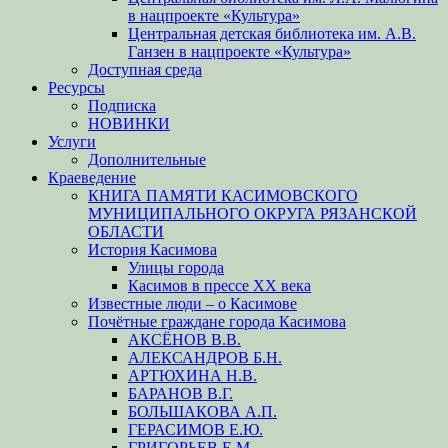
в нацпроекте «Культура»
Центральная детская библиотека им. А.В.
Ганзен в нацпроекте «Культура»
Доступная среда
Ресурсы
Подписка
НОВИНКИ
Услуги
Дополнительные
Краеведение
КНИГА ПАМЯТИ КАСИМОВСКОГО
МУНИЦИПАЛЬНОГО ОКРУГА РЯЗАНСКОЙ
ОБЛАСТИ
История Касимова
Улицы города
Касимов в прессе XX века
Известные люди – о Касимове
Почётные граждане города Касимова
АКСЁНОВ В.В.
АЛЕКСАНДРОВ Б.Н.
АРТЮХИНА Н.В.
БАРАНОВ В.Г.
БОЛЬШАКОВА А.П.
ГЕРАСИМОВ Е.Ю.
ГРИГОРЬЕВ Е.М.