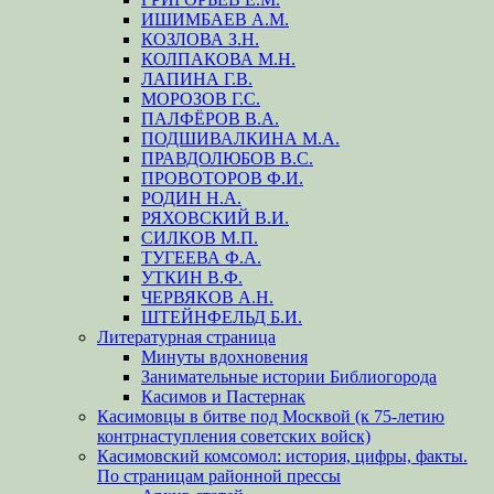
ИШИМБАЕВ А.М.
КОЗЛОВА З.Н.
КОЛПАКОВА М.Н.
ЛАПИНА Г.В.
МОРОЗОВ Г.С.
ПАЛФЁРОВ В.А.
ПОДШИВАЛКИНА М.А.
ПРАВДОЛЮБОВ В.С.
ПРОВОТОРОВ Ф.И.
РОДИН Н.А.
РЯХОВСКИЙ В.И.
СИЛКОВ М.П.
ТУГЕЕВА Ф.А.
УТКИН В.Ф.
ЧЕРВЯКОВ А.Н.
ШТЕЙНФЕЛЬД Б.И.
Литературная страница
Минуты вдохновения
Занимательные истории Библиогорода
Касимов и Пастернак
Касимовцы в битве под Москвой (к 75-летию
контрнаступления советских войск)
Касимовский комсомол: история, цифры, факты.
По страницам районной прессы