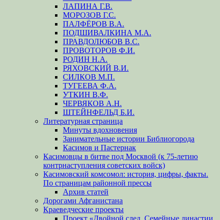
ЛАПИНА Г.В.
МОРОЗОВ Г.С.
ПАЛФЁРОВ В.А.
ПОДШИВАЛКИНА М.А.
ПРАВДОЛЮБОВ В.С.
ПРОВОТОРОВ Ф.И.
РОДИН Н.А.
РЯХОВСКИЙ В.И.
СИЛКОВ М.П.
ТУГЕЕВА Ф.А.
УТКИН В.Ф.
ЧЕРВЯКОВ А.Н.
ШТЕЙНФЕЛЬД Б.И.
Литературная страница
Минуты вдохновения
Занимательные истории Библиогорода
Касимов и Пастернак
Касимовцы в битве под Москвой (к 75-летию
контрнаступления советских войск)
Касимовский комсомол: история, цифры, факты.
По страницам районной прессы
Архив статей
Дорогами Афганистана
Краеведческие проекты
Проект «Двойной след. Семейные династии