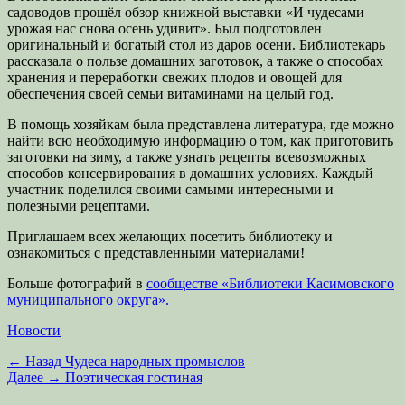
садоводов прошёл обзор книжной выставки «И чудесами
урожая нас снова осень удивит». Был подготовлен
оригинальный и богатый стол из даров осени. Библиотекарь
рассказала о пользе домашних заготовок, а также о способах
хранения и переработки свежих плодов и овощей для
обеспечения своей семьи витаминами на целый год.
В помощь хозяйкам была представлена литература, где можно
найти всю необходимую информацию о том, как приготовить
заготовки на зиму, а также узнать рецепты всевозможных
способов консервирования в домашних условиях. Каждый
участник поделился своими самыми интересными и
полезными рецептами.
Приглашаем всех желающих посетить библиотеку и
ознакомиться с представленными материалами!
Больше фотографий в
сообществе «Библиотеки Касимовского
муниципального округа».
Категории
Новости
Навигация
Предыдущая
← Назад
Чудеса народных промыслов
запись:
Следующая
Далее →
Поэтическая гостиная
по
запись: