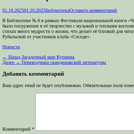
Опубликовано
Автор
01.10.2025
01.10.2025
Библиотека
Оставить комментарий
В Библиотеке № 6 в рамках Фестиваля национальной книги «
было погружение в её творчество с музыкой и теплыми воспоми
стихах много мудрости о жизни, что делает её близкой для чит
Рубальской от участников клуба «Соседи».
Категории
Новости
Навигация
Предыдущая
← Назад
Загадочный мир Куприна
запись:
Следующая
Далее →
Переводчики скандинавской литературы
по
запись:
записям
Добавить комментарий
Ваш адрес email не будет опубликован.
Обязательные поля пом
Комментарий
*