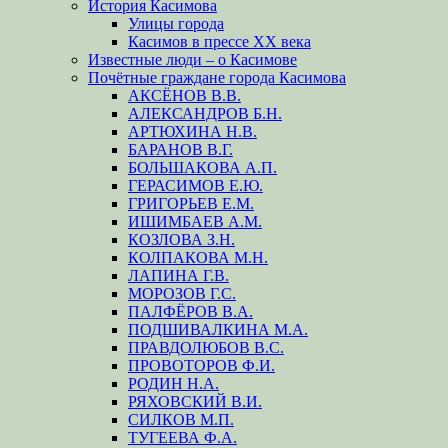
История Касимова
Улицы города
Касимов в прессе XX века
Известные люди – о Касимове
Почётные граждане города Касимова
АКСЁНОВ В.В.
АЛЕКСАНДРОВ Б.Н.
АРТЮХИНА Н.В.
БАРАНОВ В.Г.
БОЛЬШАКОВА А.П.
ГЕРАСИМОВ Е.Ю.
ГРИГОРЬЕВ Е.М.
ИШИМБАЕВ А.М.
КОЗЛОВА З.Н.
КОЛПАКОВА М.Н.
ЛАПИНА Г.В.
МОРОЗОВ Г.С.
ПАЛФЁРОВ В.А.
ПОДШИВАЛКИНА М.А.
ПРАВДОЛЮБОВ В.С.
ПРОВОТОРОВ Ф.И.
РОДИН Н.А.
РЯХОВСКИЙ В.И.
СИЛКОВ М.П.
ТУГЕЕВА Ф.А.