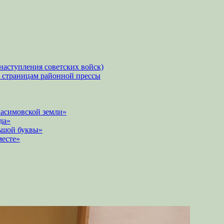
наступления советских войск)
о страницам районной прессы
Касимовской земли»
да»
ьшой буквы»
месте»