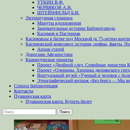
УТКИН В.Ф.
ЧЕРВЯКОВ А.Н.
ШТЕЙНФЕЛЬД Б.И.
Литературная страница
Минуты вдохновения
Занимательные истории Библиогорода
Касимов и Пастернак
Касимовцы в битве под Москвой (к 75-летию контр
Касимовский комсомол: история, цифры, факты. П
Архив статей
Дорогами Афганистана
Краеведческие проекты
Проект «Двойной след. Семейные династии 
Проект «Оленины. Хроника дворянского гнез
Виртуальный музей «Ученый и человек с бол
Этнографический витраж «Без бергə — Мы в
Спроси библиотекаря
Контакты
Пушкинская карта
Пушкинская карта. Купить билет
Поиск
Найти: