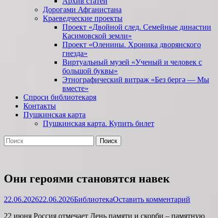
Архив статей
Дорогами Афганистана
Краеведческие проекты
Проект «Двойной след. Семейные династии
Касимовской земли»
Проект «Оленины. Хроника дворянского
гнезда»
Виртуальный музей «Ученый и человек с
большой буквы»
Этнографический витраж «Без бергə — Мы
вместе»
Спроси библиотекаря
Контакты
Пушкинская карта
Пушкинская карта. Купить билет
Поиск
Найти:
Они героями становятся навек
Опубликовано
Автор
22.06.2026
22.06.2026
Библиотека
Оставить комментарий
22 июня Россия отмечает День памяти и скорби – памятную