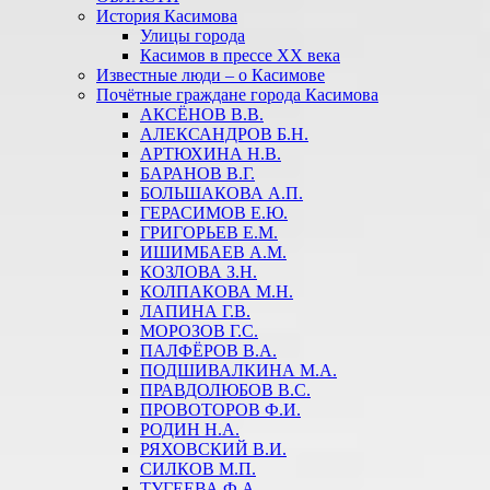
История Касимова
Улицы города
Касимов в прессе XX века
Известные люди – о Касимове
Почётные граждане города Касимова
АКСЁНОВ В.В.
АЛЕКСАНДРОВ Б.Н.
АРТЮХИНА Н.В.
БАРАНОВ В.Г.
БОЛЬШАКОВА А.П.
ГЕРАСИМОВ Е.Ю.
ГРИГОРЬЕВ Е.М.
ИШИМБАЕВ А.М.
КОЗЛОВА З.Н.
КОЛПАКОВА М.Н.
ЛАПИНА Г.В.
МОРОЗОВ Г.С.
ПАЛФЁРОВ В.А.
ПОДШИВАЛКИНА М.А.
ПРАВДОЛЮБОВ В.С.
ПРОВОТОРОВ Ф.И.
РОДИН Н.А.
РЯХОВСКИЙ В.И.
СИЛКОВ М.П.
ТУГЕЕВА Ф.А.