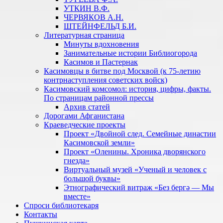
УТКИН В.Ф.
ЧЕРВЯКОВ А.Н.
ШТЕЙНФЕЛЬД Б.И.
Литературная страница
Минуты вдохновения
Занимательные истории Библиогорода
Касимов и Пастернак
Касимовцы в битве под Москвой (к 75-летию
контрнаступления советских войск)
Касимовский комсомол: история, цифры, факты.
По страницам районной прессы
Архив статей
Дорогами Афганистана
Краеведческие проекты
Проект «Двойной след. Семейные династии
Касимовской земли»
Проект «Оленины. Хроника дворянского
гнезда»
Виртуальный музей «Ученый и человек с
большой буквы»
Этнографический витраж «Без бергə — Мы
вместе»
Спроси библиотекаря
Контакты