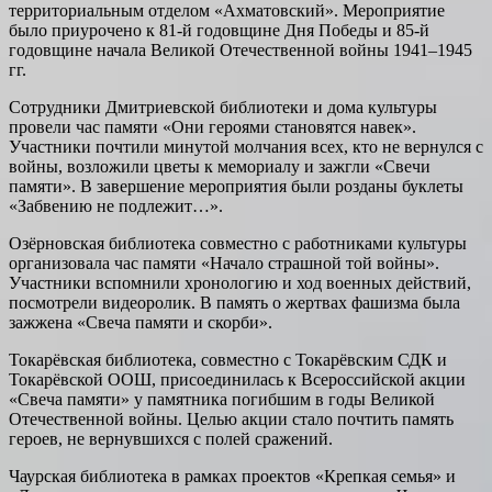
территориальным отделом «Ахматовский». Мероприятие
было приурочено к 81-й годовщине Дня Победы и 85-й
годовщине начала Великой Отечественной войны 1941–1945
гг.
Сотрудники Дмитриевской библиотеки и дома культуры
провели час памяти «Они героями становятся навек».
Участники почтили минутой молчания всех, кто не вернулся с
войны, возложили цветы к мемориалу и зажгли «Свечи
памяти». В завершение мероприятия были розданы буклеты
«Забвению не подлежит…».
Озёрновская библиотека совместно с работниками культуры
организовала час памяти «Начало страшной той войны».
Участники вспомнили хронологию и ход военных действий,
посмотрели видеоролик. В память о жертвах фашизма была
зажжена «Свеча памяти и скорби».
Токарёвская библиотека, совместно с Токарёвским СДК и
Токарёвской ООШ, присоединилась к Всероссийской акции
«Свеча памяти» у памятника погибшим в годы Великой
Отечественной войны. Целью акции стало почтить память
героев, не вернувшихся с полей сражений.
Чаурская библиотека в рамках проектов «Крепкая семья» и