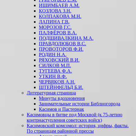
ИШИМБАЕВ А.М.
КОЗЛОВА З.Н.
КОЛПАКОВА М.Н.
ЛАПИНА Г.В.
МОРОЗОВ Г.С.
ПАЛФЁРОВ В.А.
ПОДШИВАЛКИНА М.А.
ПРАВДОЛЮБОВ В.С.
ПРОВОТОРОВ Ф.И.
РОДИН Н.А.
РЯХОВСКИЙ В.И.
СИЛКОВ М.П.
ТУГЕЕВА Ф.А.
УТКИН В.Ф.
ЧЕРВЯКОВ А.Н.
ШТЕЙНФЕЛЬД Б.И.
Литературная страница
Минуты вдохновения
Занимательные истории Библиогорода
Касимов и Пастернак
Касимовцы в битве под Москвой (к 75-летию
контрнаступления советских войск)
Касимовский комсомол: история, цифры, факты.
По страницам районной прессы