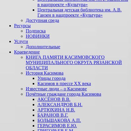
в нацпроекте «Культура»
Центральная детская библиотека им. А.В.
Ганзен в нацпроекте «Культура»
Доступная среда
Ресурсы
Подписка
НОВИНКИ
Услуги
Дополнительные
Краеведение
КНИГА ПАМЯТИ КАСИМОВСКОГО
МУНИЦИПАЛЬНОГО ОКРУГА РЯЗАНСКОЙ
ОБЛАСТИ
История Касимова
Улицы города
Касимов в прессе XX века
Известные люди – о Касимове
Почётные граждане города Касимова
АКСЁНОВ В.В.
АЛЕКСАНДРОВ Б.Н.
АРТЮХИНА Н.В.
БАРАНОВ В.Г.
БОЛЬШАКОВА А.П.
ГЕРАСИМОВ Е.Ю.
ГРИГОРЬЕВ Е.М.