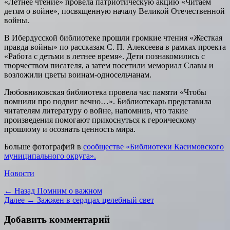
«Летнее чтение» провела патриотическую акцию «Читаем
детям о войне», посвященную началу Великой Отечественной
войны.
В Ибердусской библиотеке прошли громкие чтения «Жесткая
правда войны» по рассказам С. П. Алексеева в рамках проекта
«Работа с детьми в летнее время». Дети познакомились с
творчеством писателя, а затем посетили мемориал Славы и
возложили цветы воинам-односельчанам.
Любовниковская библиотека провела час памяти «Чтобы
помнили про подвиг вечно…». Библиотекарь представила
читателям литературу о войне, напомнив, что такие
произведения помогают прикоснуться к героическому
прошлому и осознать ценность мира.
Больше фотографий в
сообществе «Библиотеки Касимовского
муниципального округа».
Категории
Новости
Навигация
Предыдущая
← Назад
Помним о важном
запись:
Следующая
Далее →
Зажжен в сердцах целебный свет
по
запись:
записям
Добавить комментарий