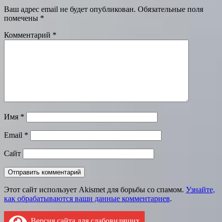
Ваш адрес email не будет опубликован.
Обязательные поля
помечены
*
Комментарий
*
Имя
*
Email
*
Сайт
Этот сайт использует Akismet для борьбы со спамом.
Узнайте,
как обрабатываются ваши данные комментариев
.
Версия сайта для слабовидящих