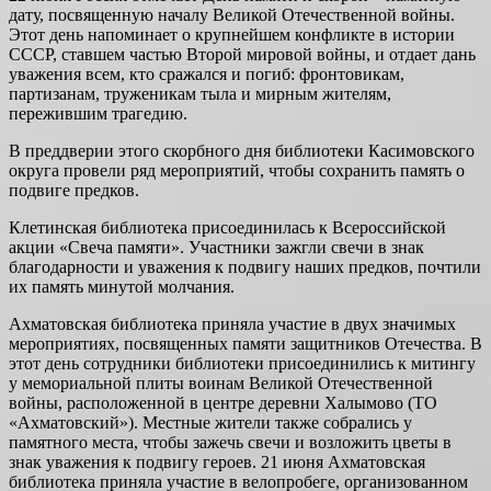
дату, посвященную началу Великой Отечественной войны.
Этот день напоминает о крупнейшем конфликте в истории
СССР, ставшем частью Второй мировой войны, и отдает дань
уважения всем, кто сражался и погиб: фронтовикам,
партизанам, труженикам тыла и мирным жителям,
пережившим трагедию.
В преддверии этого скорбного дня библиотеки Касимовского
округа провели ряд мероприятий, чтобы сохранить память о
подвиге предков.
Клетинская библиотека присоединилась к Всероссийской
акции «Свеча памяти». Участники зажгли свечи в знак
благодарности и уважения к подвигу наших предков, почтили
их память минутой молчания.
Ахматовская библиотека приняла участие в двух значимых
мероприятиях, посвященных памяти защитников Отечества. В
этот день сотрудники библиотеки присоединились к митингу
у мемориальной плиты воинам Великой Отечественной
войны, расположенной в центре деревни Халымово (ТО
«Ахматовский»). Местные жители также собрались у
памятного места, чтобы зажечь свечи и возложить цветы в
знак уважения к подвигу героев. 21 июня Ахматовская
библиотека приняла участие в велопробеге, организованном