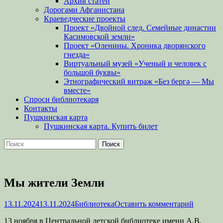
Архив статей
Дорогами Афганистана
Краеведческие проекты
Проект «Двойной след. Семейные династии
Касимовской земли»
Проект «Оленины. Хроника дворянского
гнезда»
Виртуальный музей «Ученый и человек с
большой буквы»
Этнографический витраж «Без бергə — Мы
вместе»
Спроси библиотекаря
Контакты
Пушкинская карта
Пушкинская карта. Купить билет
Поиск
Найти:
Мы жители Земли
Опубликовано
Автор
13.11.2024
13.11.2024
Библиотека
Оставить комментарий
13 ноября в Центральной детской библиотеке имени А.В.