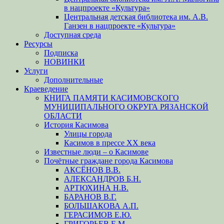
в нацпроекте «Культура»
Центральная детская библиотека им. А.В.
Ганзен в нацпроекте «Культура»
Доступная среда
Ресурсы
Подписка
НОВИНКИ
Услуги
Дополнительные
Краеведение
КНИГА ПАМЯТИ КАСИМОВСКОГО
МУНИЦИПАЛЬНОГО ОКРУГА РЯЗАНСКОЙ
ОБЛАСТИ
История Касимова
Улицы города
Касимов в прессе XX века
Известные люди – о Касимове
Почётные граждане города Касимова
АКСЁНОВ В.В.
АЛЕКСАНДРОВ Б.Н.
АРТЮХИНА Н.В.
БАРАНОВ В.Г.
БОЛЬШАКОВА А.П.
ГЕРАСИМОВ Е.Ю.
ГРИГОРЬЕВ Е.М.