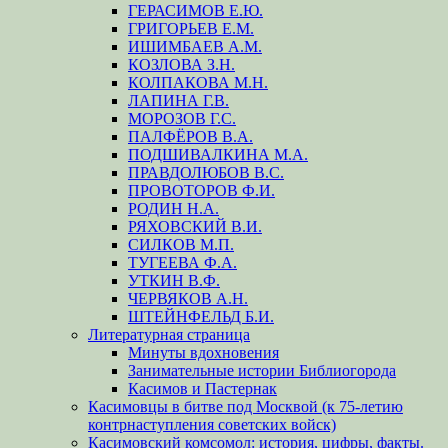
ГЕРАСИМОВ Е.Ю.
ГРИГОРЬЕВ Е.М.
ИШИМБАЕВ А.М.
КОЗЛОВА З.Н.
КОЛПАКОВА М.Н.
ЛАПИНА Г.В.
МОРОЗОВ Г.С.
ПАЛФЁРОВ В.А.
ПОДШИВАЛКИНА М.А.
ПРАВДОЛЮБОВ В.С.
ПРОВОТОРОВ Ф.И.
РОДИН Н.А.
РЯХОВСКИЙ В.И.
СИЛКОВ М.П.
ТУГЕЕВА Ф.А.
УТКИН В.Ф.
ЧЕРВЯКОВ А.Н.
ШТЕЙНФЕЛЬД Б.И.
Литературная страница
Минуты вдохновения
Занимательные истории Библиогорода
Касимов и Пастернак
Касимовцы в битве под Москвой (к 75-летию
контрнаступления советских войск)
Касимовский комсомол: история, цифры, факты.