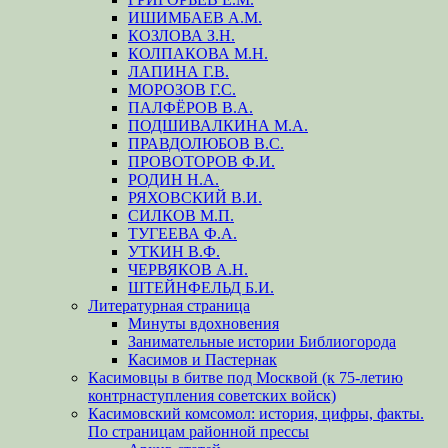
ИШИМБАЕВ А.М.
КОЗЛОВА З.Н.
КОЛПАКОВА М.Н.
ЛАПИНА Г.В.
МОРОЗОВ Г.С.
ПАЛФЁРОВ В.А.
ПОДШИВАЛКИНА М.А.
ПРАВДОЛЮБОВ В.С.
ПРОВОТОРОВ Ф.И.
РОДИН Н.А.
РЯХОВСКИЙ В.И.
СИЛКОВ М.П.
ТУГЕЕВА Ф.А.
УТКИН В.Ф.
ЧЕРВЯКОВ А.Н.
ШТЕЙНФЕЛЬД Б.И.
Литературная страница
Минуты вдохновения
Занимательные истории Библиогорода
Касимов и Пастернак
Касимовцы в битве под Москвой (к 75-летию
контрнаступления советских войск)
Касимовский комсомол: история, цифры, факты.
По страницам районной прессы